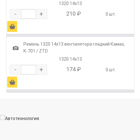
1320 14х13
-
+
210 ₽
0 шт.
Ä
Ремень 1320 14х13 вентилятора гладкий Камаз,
1
К-701 / ZTD
1320 14х13
-
+
174 ₽
0 шт.
Ä