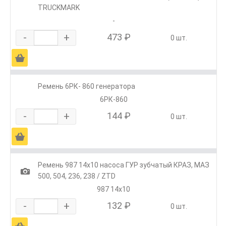
TRUCKMARK
-
-
+
473 ₽
0 шт.
Ä
Ремень 6РК- 860 генератора
6РК-860
-
+
144 ₽
0 шт.
Ä
Ремень 987 14х10 насоса ГУР зубчатый КРАЗ, МАЗ
1
500, 504, 236, 238 / ZTD
987 14х10
-
+
132 ₽
0 шт.