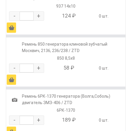
937 14х10
-
+
124 ₽
0 шт.
Ä
Ремень 850 генератора клиновой зубчатый
Москвич, 2136, 236/238 / ZTD
850 8,5х8
-
+
58 ₽
0 шт.
Ä
Ремень 6РК-1370 генератора (Волга,Соболь)
1
двигатель ЗМЗ-406 / ZTD
6РК-1370
-
+
189 ₽
0 шт.