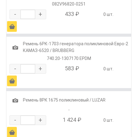
082V96820-0251
-
+
433 ₽
0 шт.
Ä
Ремень 6РК-1703 генератора поликлиновой Евро-2
1
КАМАЗ-6520 / BRUBBERG
740.20-1307170 EPDM
-
+
583 ₽
0 шт.
Ä
1
Ремень 8РК 1675 поликлиновый / LUZAR
-
-
+
1 424 ₽
0 шт.
Ä