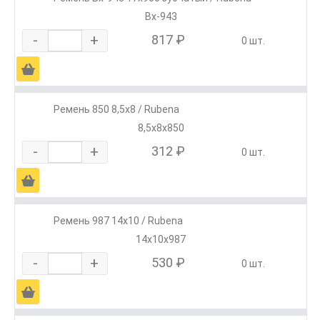
Вх-943
-
+
817 ₽
0 шт.
Ä
Ремень 850 8,5х8 / Rubena
8,5х8х850
-
+
312 ₽
0 шт.
Ä
Ремень 987 14х10 / Rubena
14х10х987
-
+
530 ₽
0 шт.
Ä