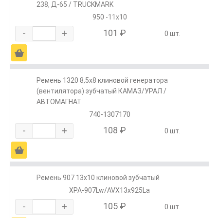
238, Д-65 / TRUCKMARK
950 -11х10
-
+
101 ₽
0 шт.
Ä
Ремень 1320 8,5х8 клиновой генератора
(вентилятора) зубчатый КАМАЗ/УРАЛ /
АВТОМАГНАТ
740-1307170
-
+
108 ₽
0 шт.
Ä
Ремень 907 13х10 клиновой зубчатый
XPA-907Lw/AVX13х925La
-
+
105 ₽
0 шт.