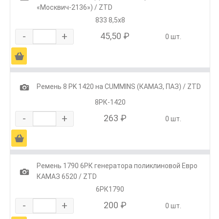
«Москвич-2136») / ZTD
833 8,5х8
-
+
45,50 ₽
0 шт.
Ä
1
Ремень 8 РK 1420 на CUMMINS (КАМАЗ, ПАЗ) / ZTD
8РК-1420
-
+
263 ₽
0 шт.
Ä
Ремень 1790 6РК генератора поликлиновой Евро
1
КАМАЗ 6520 / ZTD
6РК1790
-
+
200 ₽
0 шт.