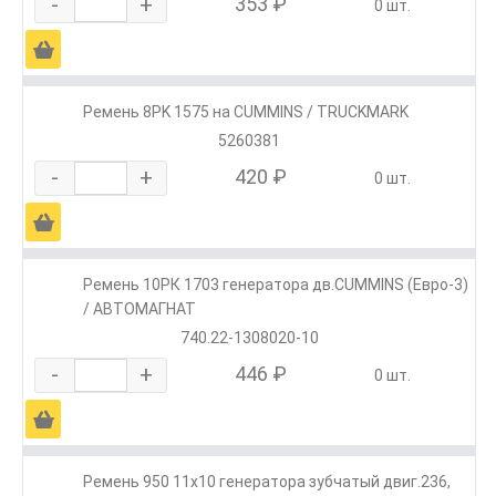
-
+
353 ₽
0 шт.
Ä
Ремень 8РK 1575 на CUMMINS / TRUCKMARK
5260381
-
+
420 ₽
0 шт.
Ä
Ремень 10РК 1703 генератора дв.CUMMINS (Евро-3)
/ АВТОМАГНАТ
740.22-1308020-10
-
+
446 ₽
0 шт.
Ä
Ремень 950 11х10 генератора зубчатый двиг.236,