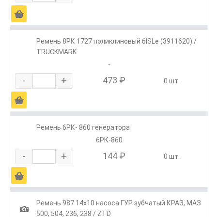
Ä
Ремень 8РК 1727 поликлиновый 6ISLe (3911620) /
TRUCKMARK
-
-
+
473 ₽
0 шт.
Ä
Ремень 6РК- 860 генератора
6РК-860
-
+
144 ₽
0 шт.
Ä
Ремень 987 14х10 насоса ГУР зубчатый КРАЗ, МАЗ
1
500, 504, 236, 238 / ZTD