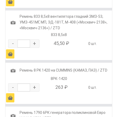
Ä
Ремень 833 8,5х8 вентилятора гладкий ЗМЗ-53,
1
УМЗ-451МГ, МП, ЭД-181Т, М-408 («Москвич-2138»,
«Москвич-2136») / ZTD
833 8,5х8
-
+
45,50 ₽
0 шт.
Ä
1
Ремень 8 РK 1420 на CUMMINS (КАМАЗ, ПАЗ) / ZTD
8РК-1420
-
+
263 ₽
0 шт.
Ä
Ремень 1790 6РК генератора поликлиновой Евро
1