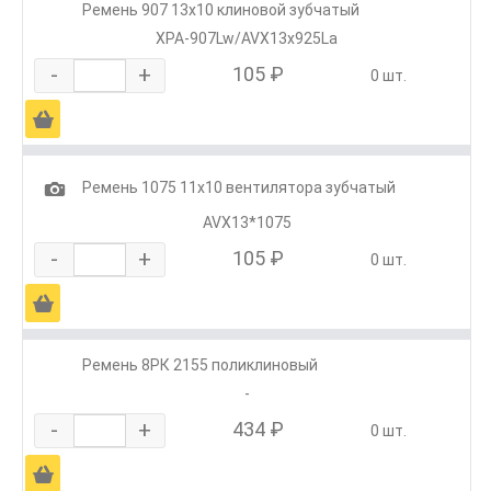
Ремень 907 13х10 клиновой зубчатый
XPA-907Lw/AVX13х925La
-
+
105 ₽
0 шт.
Ä
1
Ремень 1075 11x10 вентилятора зубчатый
AVX13*1075
-
+
105 ₽
0 шт.
Ä
Ремень 8РК 2155 поликлиновый
-
-
+
434 ₽
0 шт.
Ä