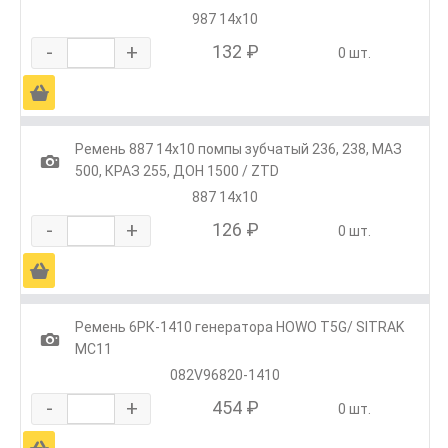
987 14х10
-
+
132 ₽
0 шт.
Ä
Ремень 887 14х10 помпы зубчатый 236, 238, МАЗ
1
500, КРАЗ 255, ДОН 1500 / ZTD
887 14х10
-
+
126 ₽
0 шт.
Ä
Ремень 6РК-1410 генератора HOWO T5G/ SITRAK
1
МС11
082V96820-1410
-
+
454 ₽
0 шт.