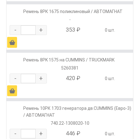
Ремень 8РК 1675 поликлиновый / АВТОМАГНАТ
-
-
+
353 ₽
0 шт.
Ä
Ремень 8РK 1575 на CUMMINS / TRUCKMARK
5260381
-
+
420 ₽
0 шт.
Ä
Ремень 10РК 1703 генератора дв.CUMMINS (Евро-3)
/ АВТОМАГНАТ
740.22-1308020-10
-
+
446 ₽
0 шт.