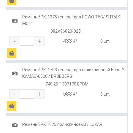
Ä
Ремень 6РК-1375 генератора HOWO T5G/ SITRAK
1
МС11
082V96820-0251
-
+
433 ₽
0 шт.
Ä
Ремень 6РК-1703 генератора поликлиновой Евро-2
1
КАМАЗ-6520 / BRUBBERG
740.20-1307170 EPDM
-
+
583 ₽
0 шт.
Ä
1
Ремень 8РК 1675 поликлиновый / LUZAR