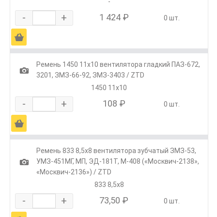
-
-
+
1 424 ₽
0 шт.
Ä
Ремень 1450 11х10 вентилятора гладкий ПАЗ-672,
1
3201, ЗМЗ-66-92, ЗМЗ-3403 / ZTD
1450 11х10
-
+
108 ₽
0 шт.
Ä
Ремень 833 8,5х8 вентилятора зубчатый ЗМЗ-53,
1
УМЗ-451МГ, МП, ЭД-181Т, М-408 («Москвич-2138»,
«Москвич-2136») / ZTD
833 8,5х8
-
+
73,50 ₽
0 шт.