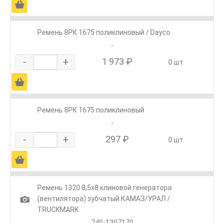
Ä
Ремень 8РК 1675 поликлиновый / Dayco
-
-
+
1 973 ₽
0 шт.
Ä
Ремень 8РК 1675 поликлиновый
-
-
+
297 ₽
0 шт.
Ä
Ремень 1320 8,5х8 клиновой генератора
1
(вентилятора) зубчатый КАМАЗ/УРАЛ /
TRUCKMARK
740-1307170