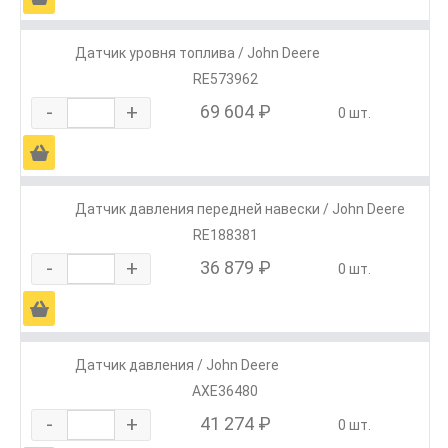
Датчик уровня топлива / John Deere
RE573962
-
+
69 604 ₽
0 шт.
Ä
Датчик давления передней навески / John Deere
RE188381
-
+
36 879 ₽
0 шт.
Ä
Датчик давления / John Deere
AXE36480
-
+
41 274 ₽
0 шт.