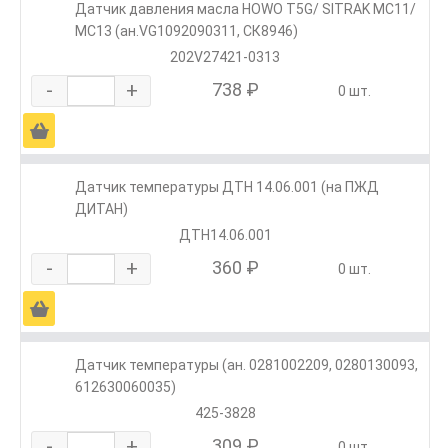
Датчик давления масла HOWO T5G/ SITRAK MC11/
MC13 (ан.VG1092090311, СК8946)
202V27421-0313
-
+
738 ₽
0 шт.
Ä
Датчик температуры ДТН 14.06.001 (на ПЖД
ДИТАН)
ДТН14.06.001
-
+
360 ₽
0 шт.
Ä
Датчик температуры (ан. 0281002209, 0280130093,
612630060035)
425-3828
-
+
309 ₽
0 шт.