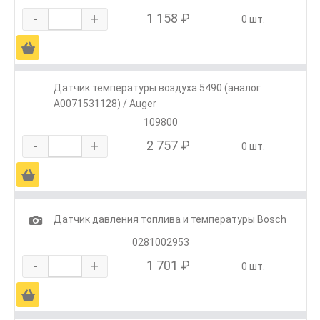
-
+
1 158 ₽
0 шт.
Ä
Датчик температуры воздуха 5490 (аналог
A0071531128) / Auger
109800
-
+
2 757 ₽
0 шт.
Ä
1
Датчик давления топлива и температуры Bosch
0281002953
-
+
1 701 ₽
0 шт.
Ä