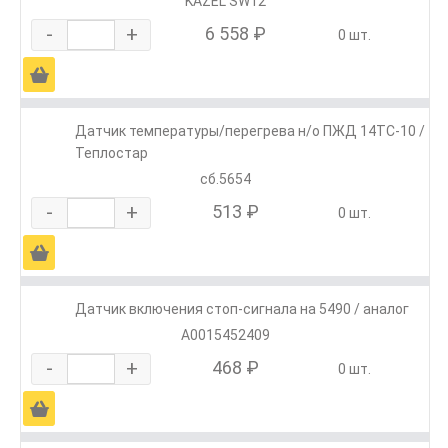
KAZEL SW12
-
+
6 558 ₽
0 шт.
Ä
Датчик температуры/перегрева н/о ПЖД 14ТС-10 /
Теплостар
сб.5654
-
+
513 ₽
0 шт.
Ä
Датчик включения стоп-сигнала на 5490 / аналог
A0015452409
-
+
468 ₽
0 шт.
Ä