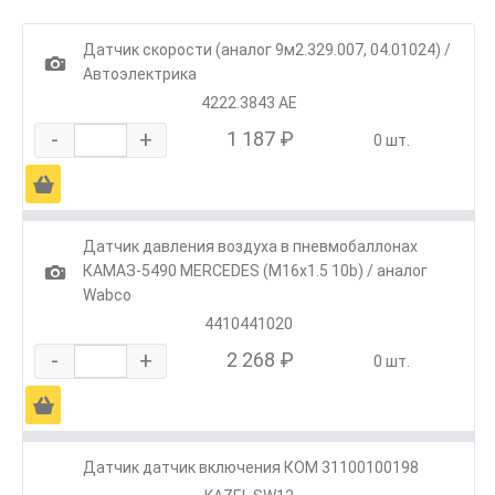
Датчик скорости (аналог 9м2.329.007, 04.01024) /
1
Автоэлектрика
4222.3843 АЕ
-
+
1 187 ₽
0 шт.
Ä
Датчик давления воздуха в пневмобаллонах
1
КАМАЗ-5490 MERCEDES (M16х1.5 10b) / аналог
Wabco
4410441020
-
+
2 268 ₽
0 шт.
Ä
Датчик датчик включения КОМ 31100100198