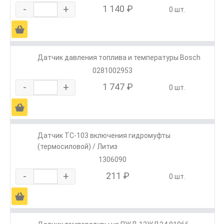
-
+
1 140 ₽
0 шт.
Ä
Датчик давления топлива и температуры Bosch
0281002953
-
+
1 747 ₽
0 шт.
Ä
Датчик ТС-103 включения гидромуфты
(термосиловой) / Литиз
1306090
-
+
211 ₽
0 шт.
Ä