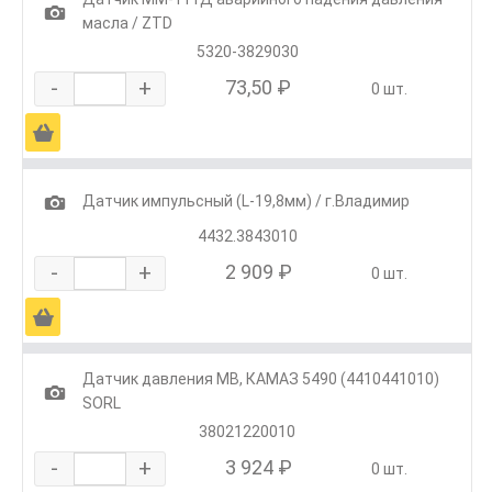
1
масла / ZTD
5320-3829030
-
+
73,50 ₽
0 шт.
Ä
1
Датчик импульсный (L-19,8мм) / г.Владимир
4432.3843010
-
+
2 909 ₽
0 шт.
Ä
Датчик давления MB, КАМАЗ 5490 (4410441010)
1
SORL
38021220010
-
+
3 924 ₽
0 шт.