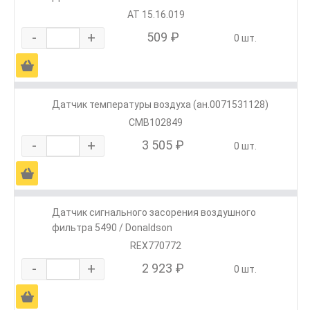
АТ 15.16.019
-
+
509 ₽
0 шт.
Ä
Датчик температуры воздуха (ан.0071531128)
CMB102849
-
+
3 505 ₽
0 шт.
Ä
Датчик сигнального засорения воздушного
фильтра 5490 / Donaldson
REX770772
-
+
2 923 ₽
0 шт.
Ä