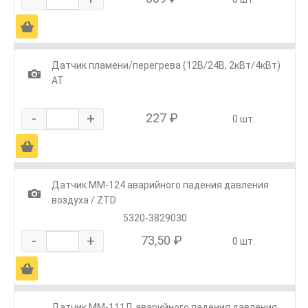
Ä
Датчик пламени/перегрева (12В/24В, 2кВт/4кВт)
1
АТ
-
+
227 ₽
0 шт.
Ä
Датчик ММ-124 аварийного падения давления
1
воздуха / ZTD
5320-3829030
-
+
73,50 ₽
0 шт.
Ä
Датчик ММ-111Д аварийного падения давления