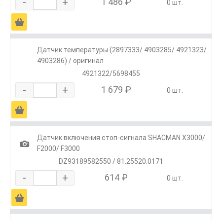
-
+
1 486 ₽
0 шт.
Ä
Датчик температуры (2897333/ 4903285/ 4921323/
4903286) / оригинал
4921322/5698455
-
+
1 679 ₽
0 шт.
Ä
Датчик включения стоп-сигнала SHACMAN X3000/
1
F2000/ F3000
DZ93189582550 / 81.25520.0171
-
+
614 ₽
0 шт.
Ä