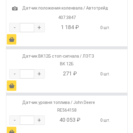
1
Датчик положения коленвала / Автотрейд
407.3847
-
+
1 184 ₽
0 шт.
Ä
Датчик ВК12Б стоп-сигнала / ЛЭТЗ
ВК 12Б
-
+
271 ₽
0 шт.
Ä
Датчик уровня топлива / John Deere
RE564158
-
+
40 053 ₽
0 шт.
Ä