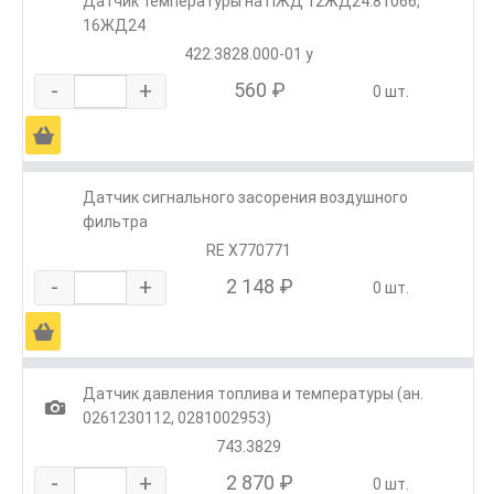
Датчик температуры на ПЖД 12ЖД24.81066,
16ЖД24
422.3828.000-01 у
-
+
560 ₽
0 шт.
Ä
Датчик сигнального засорения воздушного
фильтра
RE X770771
-
+
2 148 ₽
0 шт.
Ä
Датчик давления топлива и температуры (ан.
1
0261230112, 0281002953)
743.3829
-
+
2 870 ₽
0 шт.