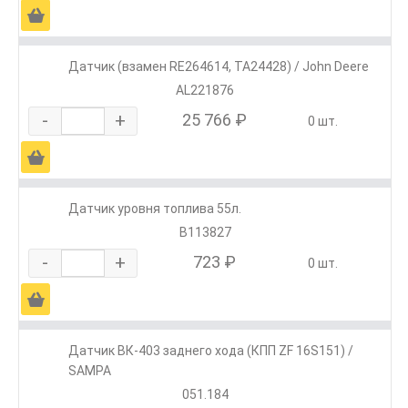
Ä
Датчик (взамен RE264614, TA24428) / John Deere
AL221876
-
+
25 766 ₽
0 шт.
Ä
Датчик уровня топлива 55л.
В113827
-
+
723 ₽
0 шт.
Ä
Датчик ВК-403 заднего хода (КПП ZF 16S151) /
SAMPA
051.184