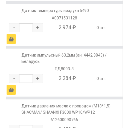
Датчик температуры воздуха 5490
A0071531128
-
+
2 974 ₽
0 шт.
Ä
Датчик импульсный 63,2мм (ан. 4442.3843) /
Беларусь
ПД8093-3
-
+
2 284 ₽
0 шт.
Ä
Датчик давления масла с проводом (М18*1,5)
SHACMAN/ SHAANXI F3000 WP10/WP12
612600090766