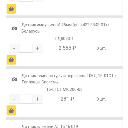
Ä
Датчик импульсный 25мм (ан. 4422.3843-01) /
1
Беларусь
ПД8093-1
-
+
2 565 ₽
0 шт.
Ä
Датчик температуры и перегрева ПЖД 16-01СТ /
1
Тепловые Системы
16-01СТ.МК.200-03
-
+
281 ₽
0 шт.
Ä
Датчик пламени АТ 15.16.019