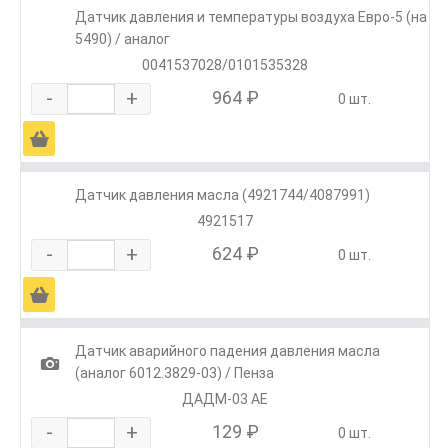
Датчик давления и температуры воздуха Евро-5 (на
5490) / аналог
0041537028/0101535328
-
+
964 ₽
0 шт.
Ä
Датчик давления масла (4921744/4087991)
4921517
-
+
624 ₽
0 шт.
Ä
Датчик аварийного падения давления масла
1
(аналог 6012.3829-03) / Пенза
ДАДМ-03 АЕ
-
+
129 ₽
0 шт.