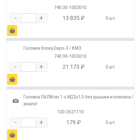
740.30-1003010
-
+
13 835 ₽
0 шт.
Ä
Головка блока Евро-3 / КМЗ
740.90-1003010
-
+
21 173 ₽
0 шт.
Ä
Головка ПАЛМ из 1-х М22х1,5 без крышки и клапана /
1
аналог
100-3521110
-
+
179 ₽
0 шт.
Ä