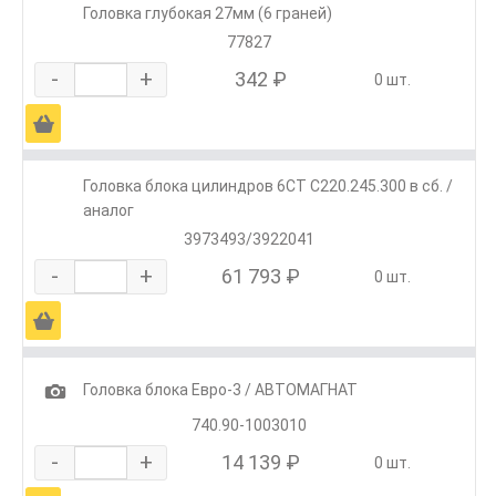
Головка глубокая 27мм (6 граней)
77827
-
+
342 ₽
0 шт.
Ä
Головка блока цилиндров 6CT C220.245.300 в сб. /
аналог
3973493/3922041
-
+
61 793 ₽
0 шт.
Ä
1
Головка блока Евро-3 / АВТОМАГНАТ
740.90-1003010
-
+
14 139 ₽
0 шт.