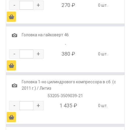
-
+
270 ₽
0 шт.
Ä
1
Головка на гайковерт 46
-
-
+
380 ₽
0 шт.
Ä
Головка 1-но цилиндрового компрессора в сб. (с
1
2011 г.) / Литиз
53205-3509039-21
-
+
1 435 ₽
0 шт.
Ä