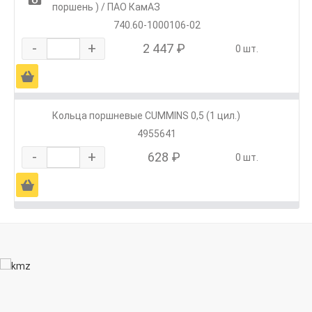
поршень ) / ПАО КамАЗ
740.60-1000106-02
-
+
2 447 ₽
0 шт.
Ä
Кольца поршневые CUMMINS 0,5 (1 цил.)
4955641
-
+
628 ₽
0 шт.
Ä