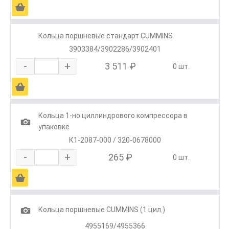
Ä
Кольца поршневые стандарт CUMMINS
3903384/3902286/3902401
-
+
3 511 ₽
0 шт.
Ä
Кольца 1-но циллиндрового компрессора в
1
упаковке
К1-2087-000 / 320-0678000
-
+
265 ₽
0 шт.
Ä
1
Кольца поршневые CUMMINS (1 цил.)
4955169/4955366