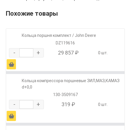
Похожие товары
Кольца поршня комплект / John Deere
DZ119616
-
+
29 857 ₽
0 шт.
Ä
Кольца компрессора поршневые ЗИЛ,МАЗ,КАМАЗ
d+0,0
130-3509167
-
+
319 ₽
0 шт.
Ä