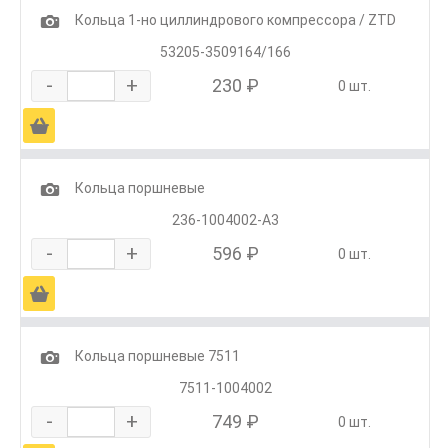
1
Кольца 1-но циллиндрового компрессора / ZTD
53205-3509164/166
-
+
230 ₽
0 шт.
Ä
1
Кольца поршневые
236-1004002-А3
-
+
596 ₽
0 шт.
Ä
1
Кольца поршневые 7511
7511-1004002
-
+
749 ₽
0 шт.