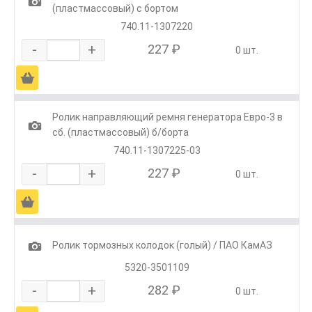
1
(пластмассовый) с бортом
740.11-1307220
-
+
227 ₽
0 шт.
Ä
Ролик направляющий ремня генератора Евро-3 в
1
сб. (пластмассовый) б/борта
740.11-1307225-03
-
+
227 ₽
0 шт.
Ä
1
Ролик тормозных колодок (голый) / ПАО КамАЗ
5320-3501109
-
+
282 ₽
0 шт.