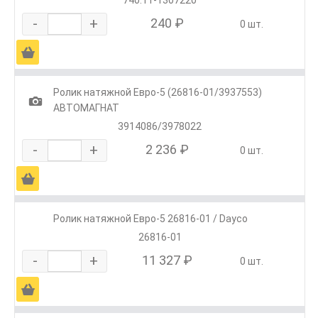
-
+
240 ₽
0 шт.
Ä
Ролик натяжной Евро-5 (26816-01/3937553)
1
АВТОМАГНАТ
3914086/3978022
-
+
2 236 ₽
0 шт.
Ä
Ролик натяжной Евро-5 26816-01 / Dayco
26816-01
-
+
11 327 ₽
0 шт.
Ä