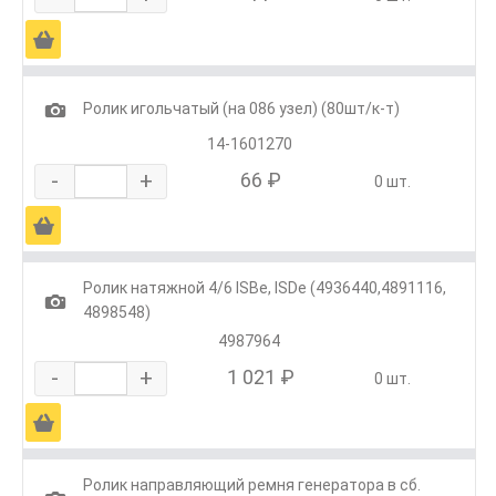
Ä
1
Ролик игольчатый (на 086 узел) (80шт/к-т)
14-1601270
-
+
66 ₽
0 шт.
Ä
Ролик натяжной 4/6 ISBe, ISDe (4936440,4891116,
1
4898548)
4987964
-
+
1 021 ₽
0 шт.
Ä
Ролик направляющий ремня генератора в сб.