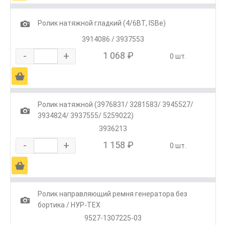
1
Ролик натяжной гладкий (4/6ВТ, ISBe)
3914086 / 3937553
-
+
1 068 ₽
0 шт.
Ä
Ролик натяжной (3976831/ 3281583/ 3945527/
1
3934824/ 3937555/ 5259022)
3936213
-
+
1 158 ₽
0 шт.
Ä
Ролик направляющий ремня генератора без
1
бортика / НУР-ТЕХ
9527-1307225-03