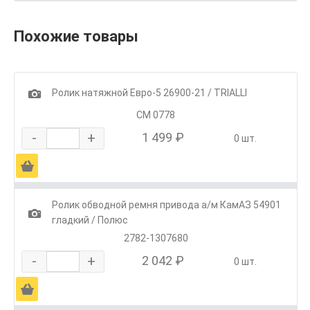
Похожие товары
1
Ролик натяжной Евро-5 26900-21 / TRIALLI
CM 0778
-
+
1 499 ₽
0 шт.
Ä
Ролик обводной ремня привода а/м КамАЗ 54901
1
гладкий / Полюс
2782-1307680
-
+
2 042 ₽
0 шт.
Ä