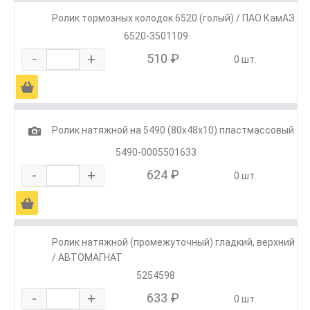
Ролик тормозных колодок 6520 (голый) / ПАО КамАЗ
6520-3501109
-
+
510 ₽
0 шт.
Ä
1
Ролик натяжной на 5490 (80х48х10) пластмассовый
5490-0005501633
-
+
624 ₽
0 шт.
Ä
Ролик натяжной (промежуточный) гладкий, верхний
/ АВТОМАГНАТ
5254598
-
+
633 ₽
0 шт.