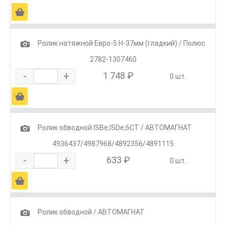
Ä
1
Ролик натяжной Евро-5 H-37мм (гладкий) / Полюс
2782-1307460
-
+
1 748 ₽
0 шт.
Ä
1
Ролик обводной ISBe,ISDe,6CT / АВТОМАГНАТ
4936437/4987968/4892356/4891115
-
+
633 ₽
0 шт.
Ä
1
Ролик обводной / АВТОМАГНАТ