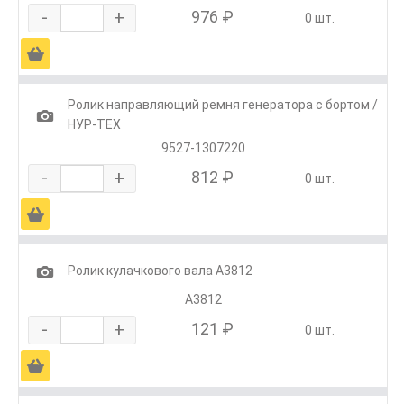
-
+
976 ₽
0 шт.
Ä
Ролик направляющий ремня генератора с бортом /
1
НУР-ТЕХ
9527-1307220
-
+
812 ₽
0 шт.
Ä
1
Ролик кулачкового вала А3812
А3812
-
+
121 ₽
0 шт.
Ä