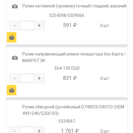
1
Ролик натяжной (промежуточный) гладкий, верхний
5254598/5309066
-
+
591 ₽
0 шт.
Ä
Ролик направляющий ремня генератора без борта /
1
МАКРОТЭК
554-1307220
-
+
831 ₽
0 шт.
Ä
Ролик обводной (ручейковый D74W33) DAYCO (OEM
4991240/5256103)
5334567
-
+
1 701 ₽
0 шт.