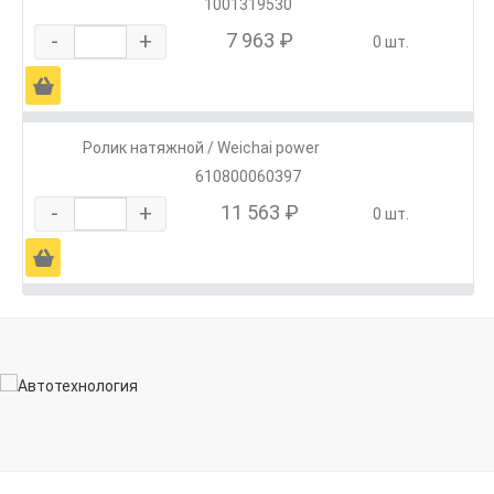
1001319530
-
+
7 963 ₽
0 шт.
Ä
Ролик натяжной / Weichai power
610800060397
-
+
11 563 ₽
0 шт.
Ä