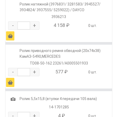
Ролик натяжной (3976831/ 3281583/ 3945527/
3934824/ 3937555/ 5259022) / DAYCO
3936213
-
+
4 158 ₽
0 шт.
Ä
Ролик приводного ремня обводной (20х74х38)
КамАЗ-5490,MERCEDES
TD08-50-162 23261/А0005501933
-
+
577 ₽
0 шт.
Ä
1
Ролик 5,5х15,8 (втулки 4 передачи 105 вала)
14-1701285
-
+
4 ₽
0 шт.