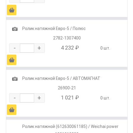
Ä
1
Ролик натяжной Евро-5 / Полюс
2782-1307400
-
+
4 232 ₽
0 шт.
Ä
1
Ролик натяжной Евро-5 / АВТОМАГНАТ
26900-21
-
+
1 021 ₽
0 шт.
Ä
Ролик натяжной (612630061185) / Weichai power