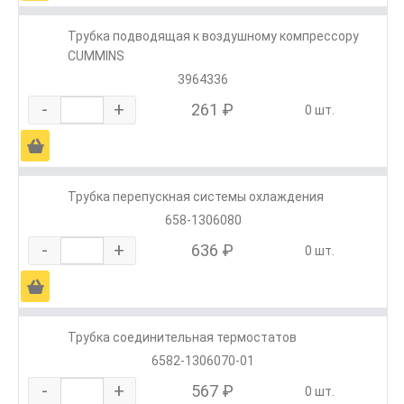
Трубка подводящая к воздушному компрессору
CUMMINS
3964336
-
+
261 ₽
0 шт.
Ä
Трубка перепускная системы охлаждения
658-1306080
-
+
636 ₽
0 шт.
Ä
Трубка соединительная термостатов
6582-1306070-01
-
+
567 ₽
0 шт.