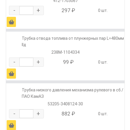
412-1703067
-
+
297 ₽
0 шт.
Ä
Трубка отвода топлива от плунжерных пар L=480мм
IIд
238М-1104334
-
+
99 ₽
0 шт.
Ä
Трубка низкого давления механизма рулевого в сб./
ПАО КамАЗ
53205-3408124-30
-
+
882 ₽
0 шт.
Ä