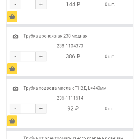
-
+
144 ₽
0 шт.
Ä
1
Трубка дренажная 238 медная
238-1104370
-
+
386 ₽
0 шт.
Ä
1
Трубка подвода масла к ТНВД L=440мм
236-1111614
-
+
92 ₽
0 шт.
Ä
Трубка от электромагнитного клапана к свечам