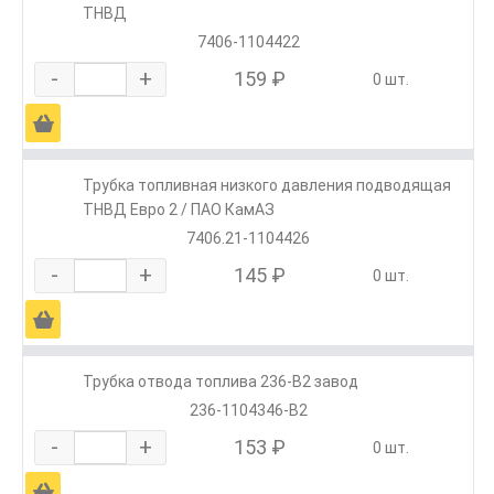
ТНВД
7406-1104422
-
+
159 ₽
0 шт.
Ä
Трубка топливная низкого давления подводящая
ТНВД Евро 2 / ПАО КамАЗ
7406.21-1104426
-
+
145 ₽
0 шт.
Ä
Трубка отвода топлива 236-В2 завод
236-1104346-В2
-
+
153 ₽
0 шт.
Ä