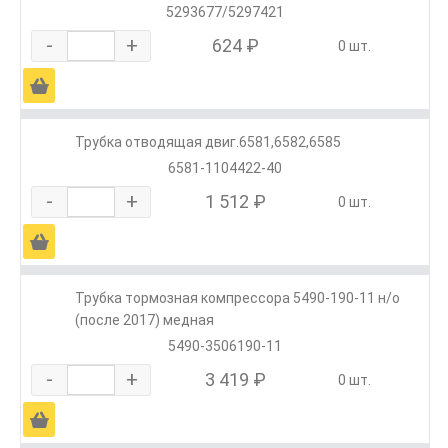
5293677/5297421
-
+
624 ₽
0 шт.
Ä
Трубка отводящая двиг.6581,6582,6585
6581-1104422-40
-
+
1 512 ₽
0 шт.
Ä
Трубка тормозная компрессора 5490-190-11 н/о
(после 2017) медная
5490-3506190-11
-
+
3 419 ₽
0 шт.
Ä