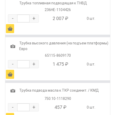
Трубка топливная подводящая к ТНВД
236НЕ-1104426
-
+
2 007 ₽
0 шт.
Ä
Трубка высокого давления (на подъем платформы)
1
Евро
65115-8609170
-
+
1 475 ₽
0 шт.
Ä
1
Трубка подвода масла к ТКР соединит. / КМД
750.10-1118290
-
+
457 ₽
0 шт.