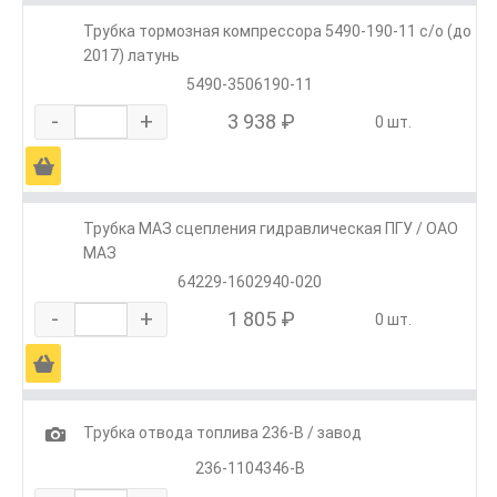
Трубка тормозная компрессора 5490-190-11 с/о (до
2017) латунь
5490-3506190-11
-
+
3 938 ₽
0 шт.
Ä
Трубка МАЗ сцепления гидравлическая ПГУ / ОАО
МАЗ
64229-1602940-020
-
+
1 805 ₽
0 шт.
Ä
1
Трубка отвода топлива 236-В / завод
236-1104346-В