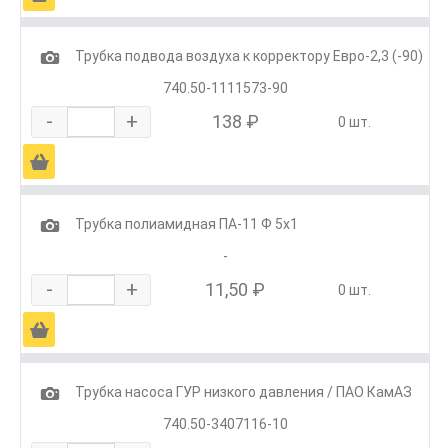
1
Трубка подвода воздуха к корректору Евро-2,3 (-90)
740.50-1111573-90
-
+
138 ₽
0 шт.
Ä
1
Трубка полиамидная ПА-11 Ф 5х1
-
-
+
11,50 ₽
0 шт.
Ä
1
Трубка насоса ГУР низкого давления / ПАО КамАЗ
740.50-3407116-10