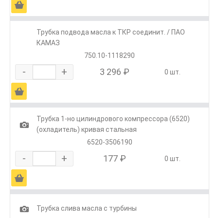
Ä
Трубка подвода масла к ТКР соединит. / ПАО
КАМАЗ
750.10-1118290
-
+
3 296 ₽
0 шт.
Ä
Трубка 1-но цилиндрового компрессора (6520)
1
(охладитель) кривая стальная
6520-3506190
-
+
177 ₽
0 шт.
Ä
1
Трубка слива масла с турбины