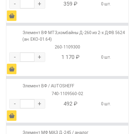
-
+
359 ₽
0 шт.
Ä
Элемент ВФ МТЗ,комбайны Д-260 из 2-х ДФВ 5624
(ан. EKO-01.64)
260-1109300
-
+
1 170 ₽
0 шт.
Ä
Элемент ВФ / AUTOSHEFF
740-1109560-02
-
+
492 ₽
0 шт.
Ä
Элемент МФ МАЗ Д-245 / аналог