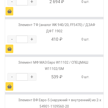
-
+
2 694 ₽
0 шт.
Ä
Элемент ТФ (аналог WK 940/20, FF5470) / ДЗАФ
ДФТ 1902
-
+
410 ₽
0 шт.
Ä
Элемент МФ МАЗ Евро W11102 / СПЕЦМАШ
W11102/SM
-
+
539 ₽
0 шт.
Ä
Элемент ВФ Евро-5 (наружний + внутренний) из 2-х
54901-1109560-20