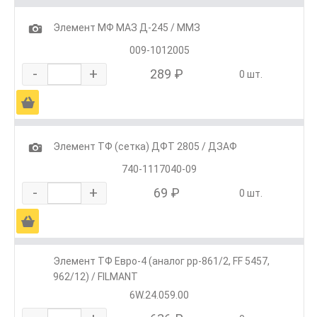
1
Элемент МФ МАЗ Д-245 / ММЗ
009-1012005
-
+
289 ₽
0 шт.
Ä
1
Элемент ТФ (сетка) ДФТ 2805 / ДЗАФ
740-1117040-09
-
+
69 ₽
0 шт.
Ä
Элемент ТФ Евро-4 (аналог pp-861/2, FF 5457,
962/12) / FILMANT
6W.24.059.00