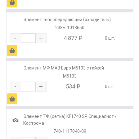
Ä
Элемент теплопередающий (охладитель)
238Б-1013650
-
+
4 877 ₽
0 шт.
Ä
Элемент МФ МАЗ Евро М5103 с гайкой
М5103
-
+
534 ₽
0 шт.
Ä
Элемент ТФ (сетка) KF1740 SP Специалист /
1
Кострома
740-1117040-09