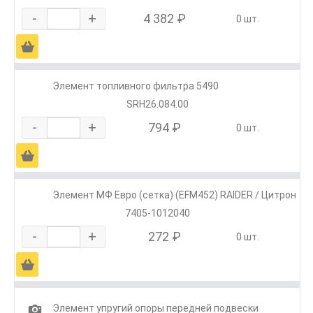
-
+
4 382 ₽
0 шт.
Ä
Элемент топливного фильтра 5490
SRH26.084.00
-
+
794 ₽
0 шт.
Ä
Элемент МФ Евро (сетка) (EFM452) RAIDER / Цитрон
7405-1012040
-
+
272 ₽
0 шт.
Ä
1
Элемент упругий опоры передней подвески