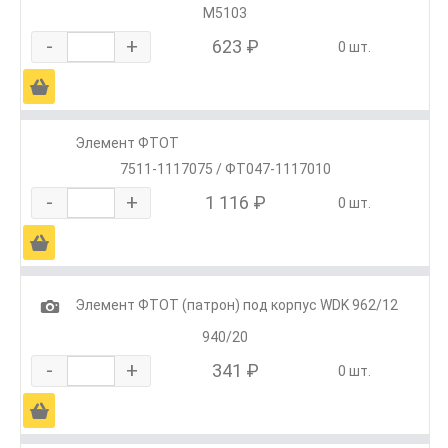
М5103
-
+
623 ₽
0 шт.
Ä
Элемент ФТОТ
7511-1117075 / ФТ047-1117010
-
+
1 116 ₽
0 шт.
Ä
1
Элемент ФТОТ (патрон) под корпус WDK 962/12
940/20
-
+
341 ₽
0 шт.
Ä