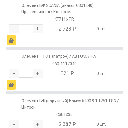
Элемент ВФ SCANIА (аналог С301240)
Профессионал / Кострома
KF7116 PR
-
+
2 728 ₽
0 шт.
Ä
Элемент ФТОТ (патрон) / АВТОМАГНАТ
060-1117040
-
+
321 ₽
0 шт.
Ä
Элемент ВФ (наружный) Камаз 5490 9.1.1751 TSN /
Цитрон
C301330
-
+
2 387 ₽
0 шт.