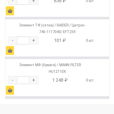
-
+
636 ₽
0 шт.
Ä
Элемент ТФ (сетка) / RAIDER / Цитрон
740-1117040/ EFT259
-
+
101 ₽
0 шт.
Ä
Элемент МФ (бумага) / MANN-FILTER
HU12110X
-
+
1 248 ₽
0 шт.
Ä