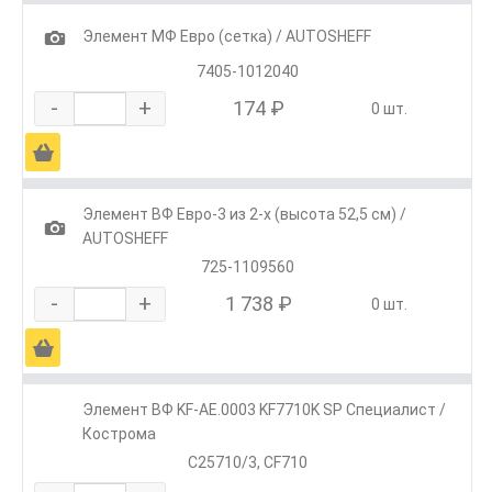
1
Элемент МФ Евро (сетка) / AUTOSHEFF
7405-1012040
-
+
174 ₽
0 шт.
Ä
Элемент ВФ Евро-3 из 2-х (высота 52,5 см) /
1
AUTOSHEFF
725-1109560
-
+
1 738 ₽
0 шт.
Ä
Элемент ВФ KF-АЕ.0003 KF7710K SP Специалист /
Кострома
C25710/3, CF710