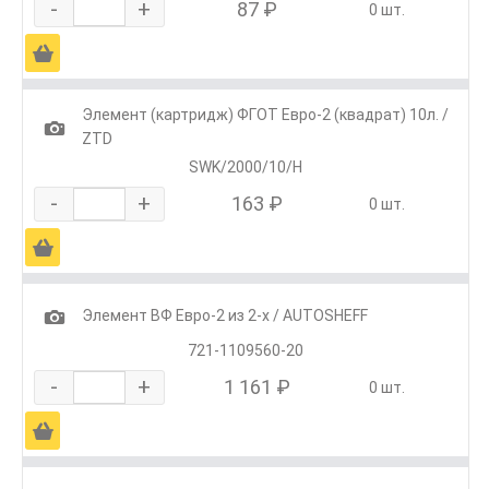
-
+
87 ₽
0 шт.
Ä
Элемент (картридж) ФГОТ Евро-2 (квадрат) 10л. /
1
ZTD
SWK/2000/10/H
-
+
163 ₽
0 шт.
Ä
1
Элемент ВФ Евро-2 из 2-х / AUTOSHEFF
721-1109560-20
-
+
1 161 ₽
0 шт.
Ä