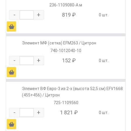
236-1109080-А м
-
+
819 ₽
0 шт.
Ä
Элемент МФ (сетка) EFM263 / Цитрон
740-1012040-10
-
+
152 ₽
0 шт.
Ä
Элемент ВФ Евро-3 из 2-х (высота 52,5 см) EFV1668
(455+456) / Цитрон
725-1109560
-
+
1 821 ₽
0 шт.
Ä