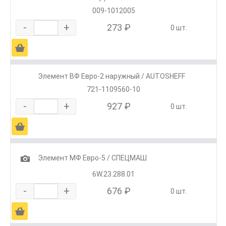
009-1012005
-
+
273 ₽
0 шт.
Ä
Элемент ВФ Евро-2 наружный / AUTOSHEFF
721-1109560-10
-
+
927 ₽
0 шт.
Ä
1
Элемент МФ Евро-5 / СПЕЦМАШ
6W.23.288.01
-
+
676 ₽
0 шт.
Ä