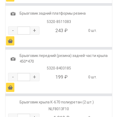
1
Брызговик задний платформы резина
5320-8511083
-
+
243 ₽
0 шт.
Ä
Брызговик передний (резина) задней части крыла
1
450*470
5320-8403185
-
+
199 ₽
0 шт.
Ä
Брызговик крыла К-670 полиуретан (2 шт.)
NLF8013F10