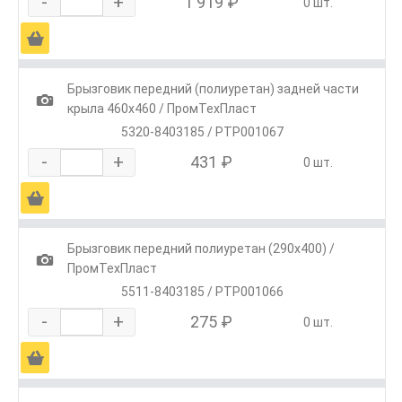
-
+
1 919 ₽
0 шт.
Ä
Брызговик передний (полиуретан) задней части
1
крыла 460х460 / ПромТехПласт
5320-8403185 / РТР001067
-
+
431 ₽
0 шт.
Ä
Брызговик передний полиуретан (290х400) /
1
ПромТехПласт
5511-8403185 / РТР001066
-
+
275 ₽
0 шт.
Ä