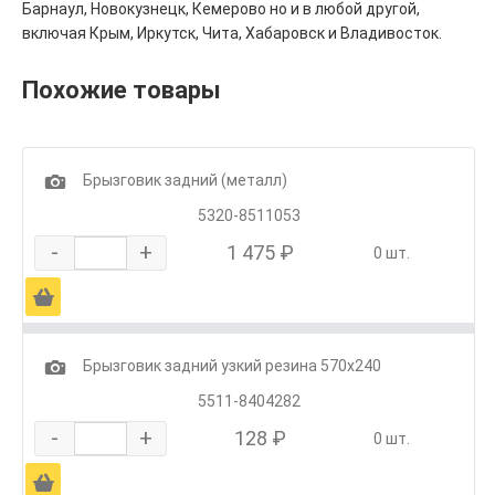
Барнаул, Новокузнецк, Кемерово но и в любой другой,
включая Крым, Иркутск, Чита, Хабаровск и Владивосток.
Похожие товары
1
Брызговик задний (металл)
5320-8511053
-
+
1 475 ₽
0 шт.
Ä
1
Брызговик задний узкий резина 570х240
5511-8404282
-
+
128 ₽
0 шт.
Ä