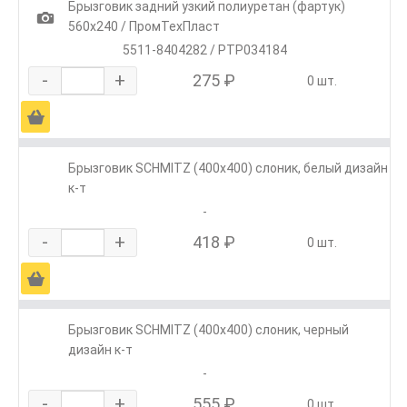
Брызговик задний узкий полиуретан (фартук)
1
560х240 / ПромТехПласт
5511-8404282 / РТР034184
-
+
275 ₽
0 шт.
Ä
Брызговик SCHMITZ (400х400) слоник, белый дизайн
к-т
-
-
+
418 ₽
0 шт.
Ä
Брызговик SCHMITZ (400х400) слоник, черный
дизайн к-т
-
-
+
555 ₽
0 шт.