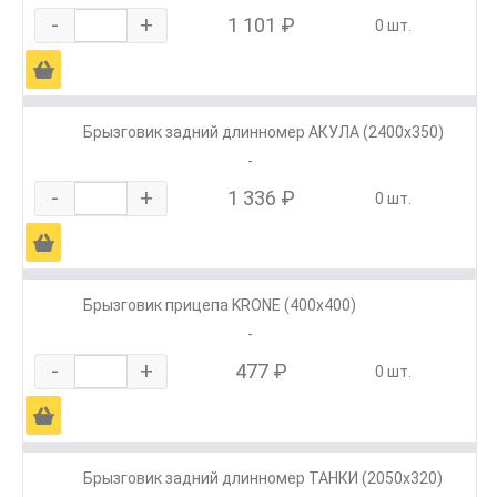
-
+
1 101 ₽
0 шт.
Ä
Брызговик задний длинномер АКУЛА (2400х350)
-
-
+
1 336 ₽
0 шт.
Ä
Брызговик прицепа KRONE (400х400)
-
-
+
477 ₽
0 шт.
Ä
Брызговик задний длинномер ТАНКИ (2050х320)