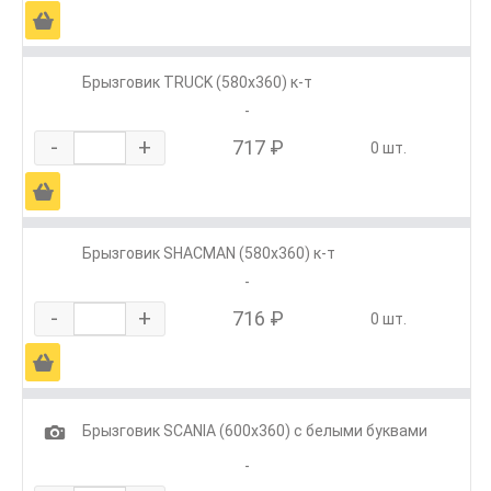
Ä
Брызговик TRUCK (580х360) к-т
-
-
+
717 ₽
0 шт.
Ä
Брызговик SHACMAN (580х360) к-т
-
-
+
716 ₽
0 шт.
Ä
1
Брызговик SCANIA (600х360) с белыми буквами
-