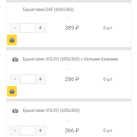
Брызговик DAF (600х360)
-
-
+
389 ₽
0 шт.
Ä
1
Брызговик VOLVO (600х360) с белыми буквами
-
-
+
286 ₽
0 шт.
Ä
1
Брызговик VOLVO (600х360)
-
-
+
366 ₽
0 шт.