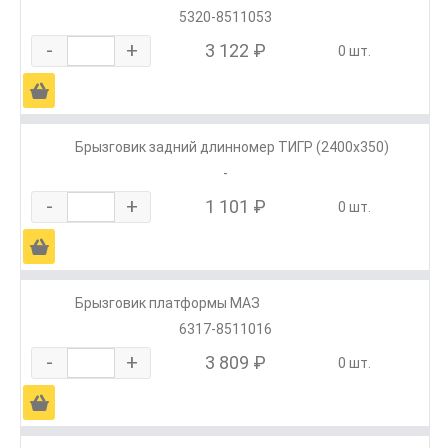
5320-8511053
-
+
3 122 ₽
0 шт.
Ä
Брызговик задний длинномер ТИГР (2400х350)
-
-
+
1 101 ₽
0 шт.
Ä
Брызговик платформы МАЗ
6317-8511016
-
+
3 809 ₽
0 шт.
Ä