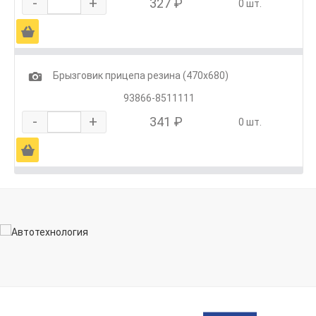
-
+
327 ₽
0 шт.
Ä
1
Брызговик прицепа резина (470х680)
93866-8511111
-
+
341 ₽
0 шт.
Ä