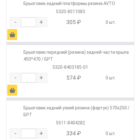
Брызговик задний платформы резина AVTO
5320-8511083
-
+
305 ₽
0 шт.
Ä
Брызговик передний (резина) задней части крыла
450*470 / БРТ
5320-8403185-01
-
+
574 ₽
0 шт.
Ä
Брызговик задний узкий резина (фартук) 570х250 /
БРТ
5511-8404282
-
+
334 ₽
0 шт.