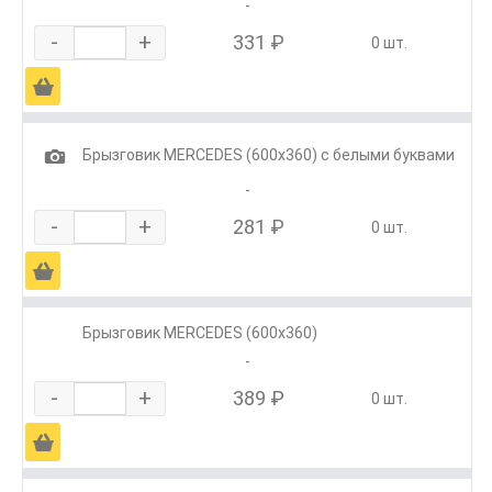
-
-
+
331 ₽
0 шт.
Ä
1
Брызговик MERCEDES (600х360) с белыми буквами
-
-
+
281 ₽
0 шт.
Ä
Брызговик MERCEDES (600х360)
-
-
+
389 ₽
0 шт.
Ä