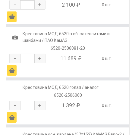
-
+
2 100 ₽
0 шт.
Ä
Крестовина МОД 6520 в сб. сателлитами и
1
шайбами / ПАО КамАЗ
6520-2506081-20
-
+
11 689 ₽
0 шт.
Ä
Крестовина МОД 6520 голая / аналог
6520-2506060
-
+
1 392 ₽
0 шт.
Ä
Крестовина осн. кардана (57*152) КАМАЗ Евро-2 /