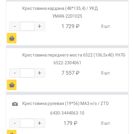
Крестовина кардана (48*135,4) / УКД
У.MAN-2201025
-
+
1 729 ₽
0 шт.
Ä
Крестовина переднего моста 6522 (106,5х40) YH7G
6522-2304061
-
+
7 557 ₽
0 шт.
Ä
1
Крестовина рулевая (19*56) МАЗ н/о / ZTD
6430-3444063-10
-
+
179 ₽
0 шт.