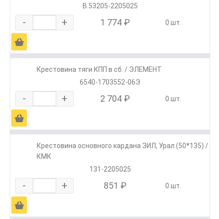
В.53205-2205025
-
+
1 774 ₽
0 шт.
Ä
Крестовина тяги КПП в сб. / ЭЛЕМЕНТ
6540-1703552-06Э
-
+
2 704 ₽
0 шт.
Ä
Крестовина основного кардана ЗИЛ, Урал (50*135) /
КМК
131-2205025
-
+
851 ₽
0 шт.
Ä