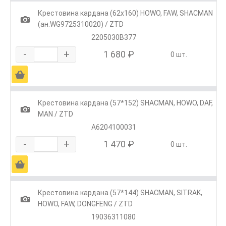
Крестовина кардана (62х160) HOWO, FAW, SHACMAN
1
(ан.WG9725310020) / ZTD
2205030B377
-
+
1 680 ₽
0 шт.
Ä
Крестовина кардана (57*152) SHACMAN, HOWO, DAF,
1
MAN / ZTD
А6204100031
-
+
1 470 ₽
0 шт.
Ä
Крестовина кардана (57*144) SHACMAN, SITRAK,
1
HOWO, FAW, DONGFENG / ZTD
19036311080