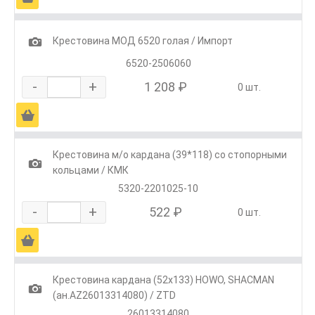
1
Крестовина МОД 6520 голая / Импорт
6520-2506060
-
+
1 208 ₽
0 шт.
Ä
Крестовина м/о кардана (39*118) со стопорными
1
кольцами / КМК
5320-2201025-10
-
+
522 ₽
0 шт.
Ä
Крестовина кардана (52х133) HOWO, SHACMAN
1
(ан.AZ26013314080) / ZTD
26013314080