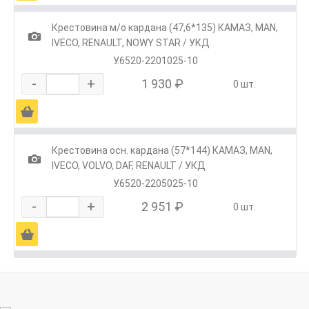
Крестовина м/о кардана (47,6*135) КАМАЗ, MAN,
1
IVECO, RENAULT, NOWY STAR / УКД
У.6520-2201025-10
-
+
1 930 ₽
0 шт.
Ä
Крестовина осн. кардана (57*144) КАМАЗ, МАN,
1
IVECO, VOLVO, DAF, RENAULT / УКД
У.6520-2205025-10
-
+
2 951 ₽
0 шт.
Ä