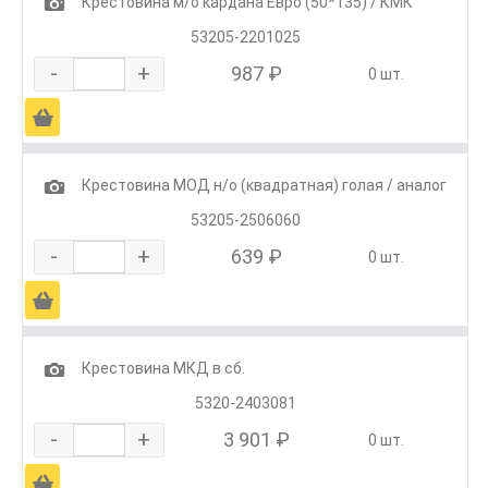
1
Крестовина м/о кардана Евро (50*135) / КМК
53205-2201025
-
+
987 ₽
0 шт.
Ä
1
Крестовина МОД н/о (квадратная) голая / аналог
53205-2506060
-
+
639 ₽
0 шт.
Ä
1
Крестовина МКД в сб.
5320-2403081
-
+
3 901 ₽
0 шт.
Ä