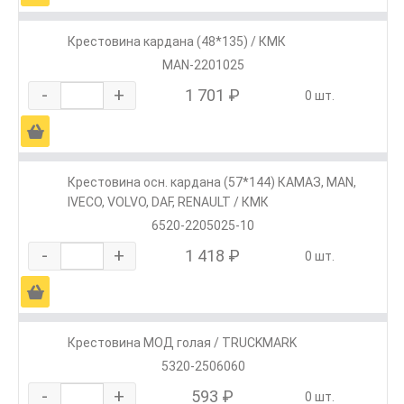
Крестовина кардана (48*135) / КМК
MAN-2201025
-
+
1 701 ₽
0 шт.
Ä
Крестовина осн. кардана (57*144) КАМАЗ, МАN,
IVECO, VOLVO, DAF, RENAULT / КМК
6520-2205025-10
-
+
1 418 ₽
0 шт.
Ä
Крестовина МОД голая / TRUCKMARK
5320-2506060
-
+
593 ₽
0 шт.