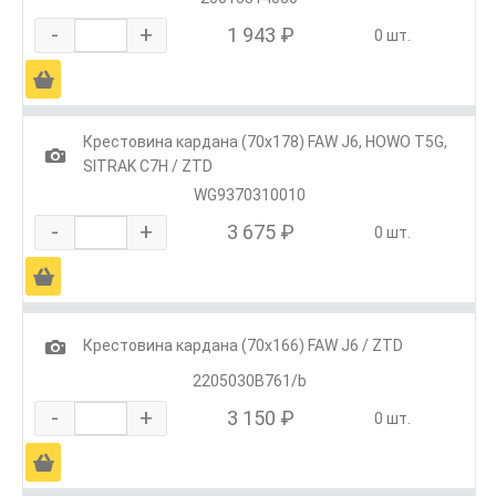
-
+
1 943 ₽
0 шт.
Ä
Крестовина кардана (70х178) FAW J6, HOWO T5G,
1
SITRAK C7H / ZTD
WG9370310010
-
+
3 675 ₽
0 шт.
Ä
1
Крестовина кардана (70х166) FAW J6 / ZTD
2205030B761/b
-
+
3 150 ₽
0 шт.
Ä