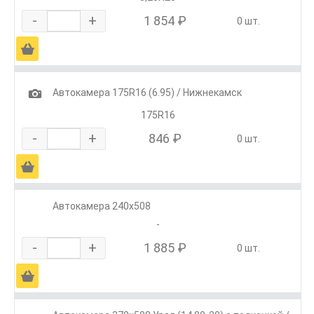
-
+
1 854 ₽
0 шт.
Ä
1
Автокамера 175R16 (6.95) / Нижнекамск
175R16
-
+
846 ₽
0 шт.
Ä
Автокамера 240х508
-
-
+
1 885 ₽
0 шт.
Ä