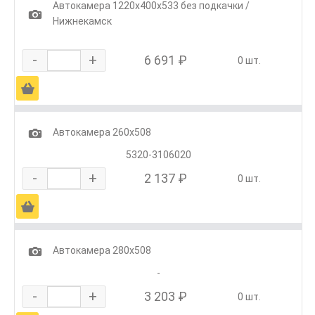
Автокамера 1220х400х533 без подкачки /
1
Нижнекамск
-
+
6 691 ₽
0 шт.
Ä
1
Автокамера 260х508
5320-3106020
-
+
2 137 ₽
0 шт.
Ä
1
Автокамера 280х508
-
-
+
3 203 ₽
0 шт.