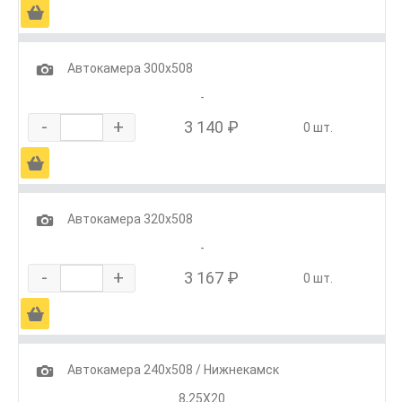
Ä
1
Автокамера 300х508
-
-
+
3 140 ₽
0 шт.
Ä
1
Автокамера 320х508
-
-
+
3 167 ₽
0 шт.
Ä
1
Автокамера 240х508 / Нижнекамск
8,25Х20