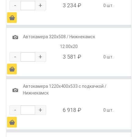
-
+
3 234 ₽
0 шт.
Ä
1
Автокамера 320х508 / Нижнекамск
12.00х20
-
+
3 581 ₽
0 шт.
Ä
Автокамера 1220х400х533 с подкачкой /
1
Нижнекамск
-
+
6 918 ₽
0 шт.
Ä