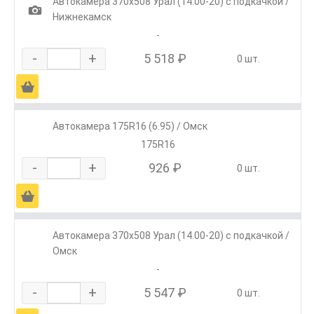
Автокамера 370х508 Урал (14.00-20) с подкачкой /
1
Нижнекамск
-
-
+
5 518 ₽
0 шт.
Ä
Автокамера 175R16 (6.95) / Омск
175R16
-
+
926 ₽
0 шт.
Ä
Автокамера 370х508 Урал (14.00-20) с подкачкой /
Омск
-
-
+
5 547 ₽
0 шт.