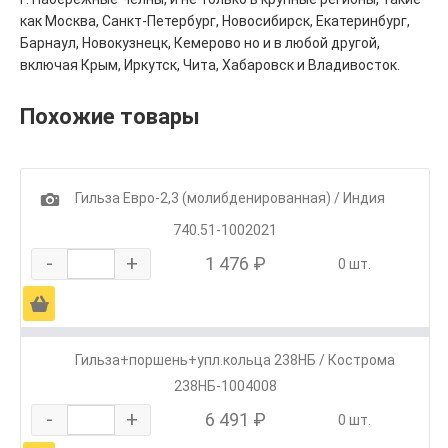
как Москва, Санкт-Петербург, Новосибирск, Екатеринбург,
Барнаул, Новокузнецк, Кемерово но и в любой другой,
включая Крым, Иркутск, Чита, Хабаровск и Владивосток.
Похожие товары
1
Гильза Евро-2,3 (молибденированная) / Индия
740.51-1002021
-
+
1 476 ₽
0 шт.
Ä
Гильза+поршень+упл.кольца 238НБ / Кострома
238НБ-1004008
-
+
6 491 ₽
0 шт.