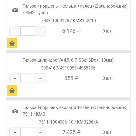
Гильза +поршень +кольца +палец (Дальнобойщик)
1
/ КМЗ Турбо
7403-1000128 / КМЗ152/10
-
+
6 148 ₽
0 шт.
Ä
Гильза цилиндра V=4.5, 6.7 ISBe,ISDe (110мм)
3904167/4919951/4955166
-
+
658 ₽
0 шт.
Ä
Гильза +поршень +кольца +палец (Дальнобойщик)
1
7511 / КМЗ
7511-1004006-10 / КМЗ236/А
-
+
7 425 ₽
0 шт.