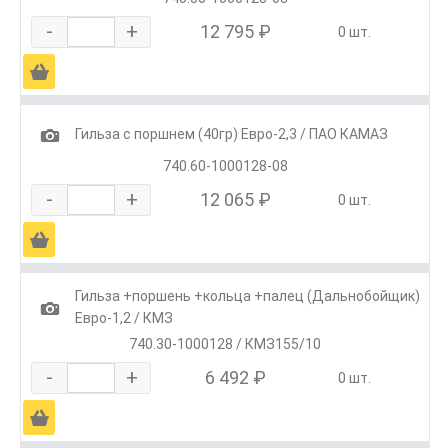
-
+
12 795 ₽
0 шт.
Ä
1
Гильза с поршнем (40гр) Евро-2,3 / ПАО КАМАЗ
740.60-1000128-08
-
+
12 065 ₽
0 шт.
Ä
Гильза +поршень +кольца +палец (Дальнобойщик)
1
Евро-1,2 / КМЗ
740.30-1000128 / КМЗ155/10
-
+
6 492 ₽
0 шт.
Ä