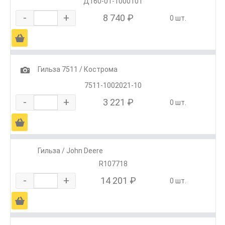
Д160-01-1000101
-
+
8 740 ₽
0 шт.
Ä
1
Гильза 7511 / Кострома
7511-1002021-10
-
+
3 221 ₽
0 шт.
Ä
Гильза / John Deere
R107718
-
+
14 201 ₽
0 шт.
Ä