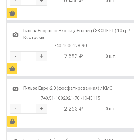
-
+
6 456 ₽
0 шт.
Ä
Гильза+поршень+кольца+палец (ЭКСПЕРТ) 10 гр /
1
Кострома
740-1000128-90
-
+
7 683 ₽
0 шт.
Ä
1
Гильза Евро-2,3 (фосфатированная) / КМЗ
740.51-1002021-70 / КМЗ115
-
+
2 263 ₽
0 шт.
Ä