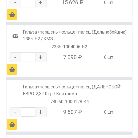
-
+
15 626 ₽
0 шт.
Ä
Гильза+поршень+кольца+палец (Дальнобойщик)
1
238Б-Б2 / КМЗ
238Б-1004006-Б2
-
+
7 090 ₽
0 шт.
Ä
Гильза+поршень+кольца+палец (ДАЛЬНОБОЙ)
ЕВРО-2,3 10 гр / Кострома
740.60-1000128-44
-
+
9 607 ₽
0 шт.
Ä