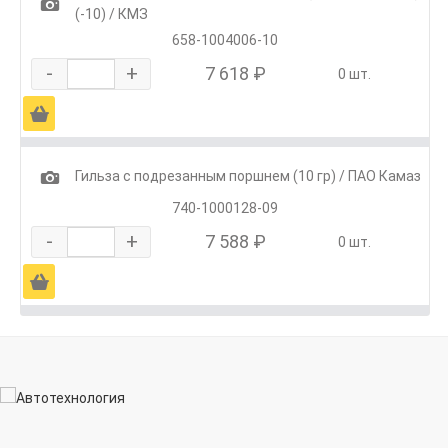
1
(-10) / КМЗ
658-1004006-10
-
+
7 618 ₽
0 шт.
Ä
1
Гильза с подрезанным поршнем (10 гр) / ПАО Камаз
740-1000128-09
-
+
7 588 ₽
0 шт.
Ä