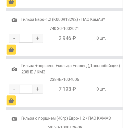
Ä
1
Гильза Евро-1,2 (К000918292) / ПАО КамАЗ*
740.30-1002021
-
+
2 946 ₽
0 шт.
Ä
Гильза +поршень +кольца +палец (Дальнобойщик)
1
238НБ / КМЗ
238НБ-1004006
-
+
7 193 ₽
0 шт.
Ä
1
Гильза с поршнем (40гр) Евро-1,2 / ПАО КАМАЗ
740.30-1000128-08