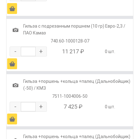
Ä
Гильза с подрезанным поршнем (10 гр) Евро-2,3 /
1
ПАО Камаз
740.60-1000128-07
-
+
11 217 ₽
0 шт.
Ä
Гильза +поршень +кольца +палец (Дальнобойщик)
1
(-50) / КМЗ
7511-1004006-50
-
+
7 425 ₽
0 шт.
Ä
Гильза +поршень +кольца +палец (Дальнобойщик)