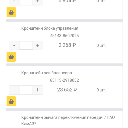
-
+
6 804 ₽
0 шт.
Ä
Кронштейн блока управления
45143-8607025
-
+
2 268 ₽
0 шт.
Ä
Кронштейн оси балансира
65115-2918052
-
+
23 652 ₽
0 шт.
Ä
Кронштейн рычага переключения передач / ПАО
КамАЗ*