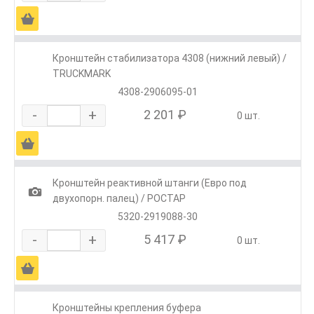
Ä
Кронштейн стабилизатора 4308 (нижний левый) /
TRUCKMARK
4308-2906095-01
-
+
2 201 ₽
0 шт.
Ä
Кронштейн реактивной штанги (Евро под
1
двухопорн. палец) / РОСТАР
5320-2919088-30
-
+
5 417 ₽
0 шт.
Ä
Кронштейны крепления буфера