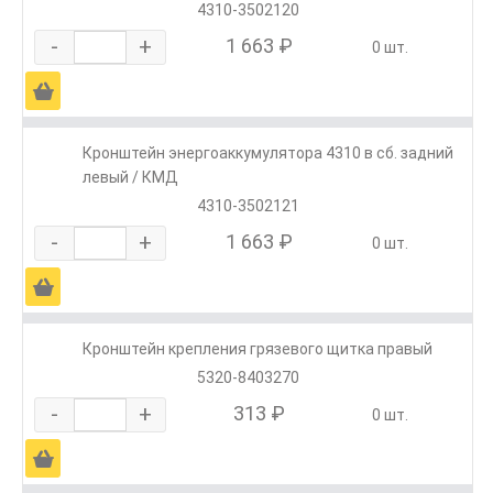
4310-3502120
-
+
1 663 ₽
0 шт.
Ä
Кронштейн энергоаккумулятора 4310 в сб. задний
левый / КМД
4310-3502121
-
+
1 663 ₽
0 шт.
Ä
Кронштейн крепления грязевого щитка правый
5320-8403270
-
+
313 ₽
0 шт.
Ä