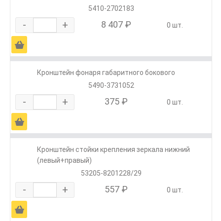
5410-2702183
-
+
8 407 ₽
0 шт.
Ä
Кронштейн фонаря габаритного бокового
5490-3731052
-
+
375 ₽
0 шт.
Ä
Кронштейн стойки крепления зеркала нижний
(левый+правый)
53205-8201228/29
-
+
557 ₽
0 шт.
Ä