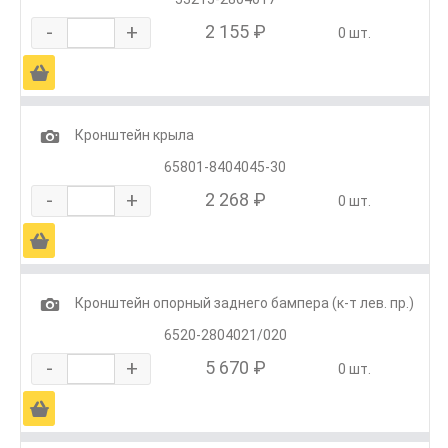
-
+
2 155 ₽
0 шт.
Ä
1
Кронштейн крыла
65801-8404045-30
-
+
2 268 ₽
0 шт.
Ä
1
Кронштейн опорный заднего бампера (к-т лев. пр.)
6520-2804021/020
-
+
5 670 ₽
0 шт.
Ä