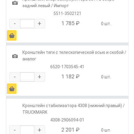
1
задний левый / Импорт
5511-3502121
-
+
1 785 ₽
0 шт.
Ä
Кронштейн тяги с телескопической осью и скобой /
1
аналог
6520-1703545-41
-
+
1 182 ₽
0 шт.
Ä
Кронштейн стабилизатора 4308 (нижний правый) /
TRUCKMARK
4308-2906094-01
-
+
2 201 ₽
0 шт.