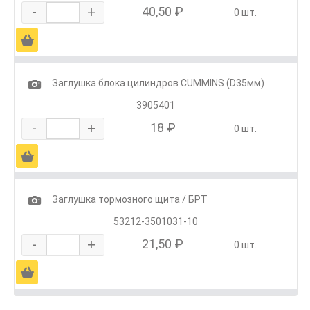
-
+
40,50 ₽
0 шт.
Ä
1
Заглушка блока цилиндров CUMMINS (D35мм)
3905401
-
+
18 ₽
0 шт.
Ä
1
Заглушка тормозного щита / БРТ
53212-3501031-10
-
+
21,50 ₽
0 шт.
Ä