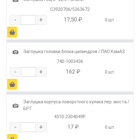
С3920706/5263672
-
+
17,50 ₽
0 шт.
Ä
1
Заглушка головки блока цилиндров / ПАО КамАЗ
740-1003436
-
+
162 ₽
0 шт.
Ä
Заглушка корпуса поворотного кулака пер. моста /
1
БРТ
4310-2304049Р
-
+
17 ₽
0 шт.