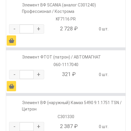
Элемент ВФ SCANIА (аналог С301240)
Профессионал / Кострома
KF7116 PR
-
+
2 728 ₽
0 шт.
Ä
Элемент ФТОТ (патрон) / АВТОМАГНАТ
060-1117040
-
+
321 ₽
0 шт.
Ä
Элемент ВФ (наружный) Камаз 5490 9.1.1751 TSN /
Цитрон
C301330
-
+
2 387 ₽
0 шт.