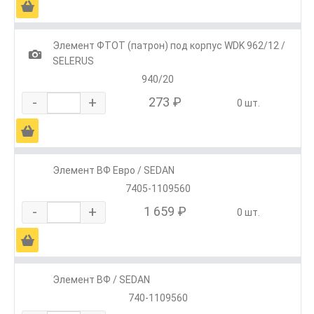
Ä
Элемент ФТОТ (патрон) под корпус WDK 962/12 /
1
SELERUS
940/20
-
+
273 ₽
0 шт.
Ä
Элемент ВФ Евро / SEDAN
7405-1109560
-
+
1 659 ₽
0 шт.
Ä
Элемент ВФ / SEDAN
740-1109560