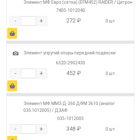
Элемент МФ Евро (сетка) (EFM452) RAIDER / Цитрон
7405-1012040
-
+
272 ₽
0 шт.
Ä
1
Элемент упругий опоры передней подвески
6520-2902430
-
+
452 ₽
0 шт.
Ä
Элемент МФ ММЗ Д-260 ДФМ 3610 (аналог
035.1012005) / ДЗАФ
035-1012005
-
+
348 ₽
0 шт.