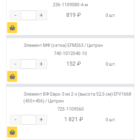
236-1109080-А м
-
+
819 ₽
0 шт.
Ä
Элемент МФ (сетка) EFM263 / Цитрон
740-1012040-10
-
+
152 ₽
0 шт.
Ä
Элемент ВФ Евро-3 из 2-х (высота 52,5 см) EFV1668
(455+456) / Цитрон
725-1109560
-
+
1 821 ₽
0 шт.
Ä