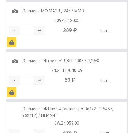
1
Элемент МФ МАЗ Д-245 / ММЗ
009-1012005
-
+
289 ₽
0 шт.
Ä
1
Элемент ТФ (сетка) ДФТ 2805 / ДЗАФ
740-1117040-09
-
+
69 ₽
0 шт.
Ä
Элемент ТФ Евро-4 (аналог pp-861/2, FF 5457,
962/12) / FILMANT
6W.24.059.00
-
+
636 ₽