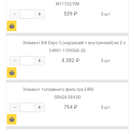
W11102/SM
-
+
539 ₽
0 шт.
Ä
Элемент ВФ Евро-5 (наружний + внутренний) из 2-х
54901-1109560-20
-
+
4 382 ₽
0 шт.
Ä
Элемент топливного фильтра 5490
SRH26.084.00
-
+
794 ₽
0 шт.
Ä