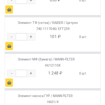
0 шт.
Ä
Элемент ТФ (сетка) / RAIDER / Цитрон
740-1117040/ EFT259
-
+
101 ₽
0 шт.
Ä
Элемент МФ (бумага) / MANN-FILTER
HU12110X
-
+
1 248 ₽
0 шт.
Ä
Элемент насоса ГУР / MANN FILTER
H601/4