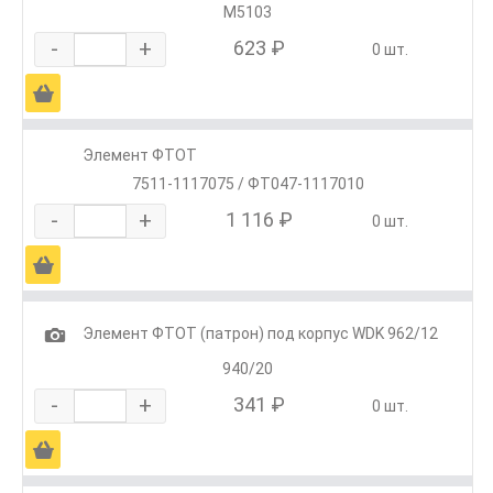
М5103
-
+
623 ₽
0 шт.
Ä
Элемент ФТОТ
7511-1117075 / ФТ047-1117010
-
+
1 116 ₽
0 шт.
Ä
1
Элемент ФТОТ (патрон) под корпус WDK 962/12
940/20
-
+
341 ₽
0 шт.
Ä