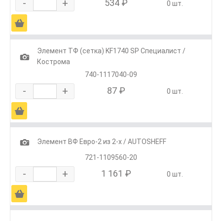
-
+
534 ₽
0 шт.
Ä
Элемент ТФ (сетка) KF1740 SP Специалист /
1
Кострома
740-1117040-09
-
+
87 ₽
0 шт.
Ä
1
Элемент ВФ Евро-2 из 2-х / AUTOSHEFF
721-1109560-20
-
+
1 161 ₽
0 шт.
Ä