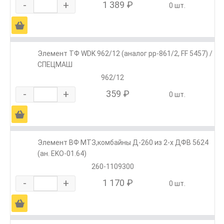
-
+
1 389 ₽
0 шт.
Ä
Элемент ТФ WDK 962/12 (аналог pp-861/2, FF 5457) /
СПЕЦМАШ
962/12
-
+
359 ₽
0 шт.
Ä
Элемент ВФ МТЗ,комбайны Д-260 из 2-х ДФВ 5624
(ан. EKO-01.64)
260-1109300
-
+
1 170 ₽
0 шт.
Ä