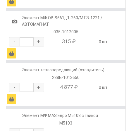
Ä
Элемент МФ OB-9661, Д-260/МТЗ-1221 /
1
АВТОМАГНАТ
035-1012005
-
+
315 ₽
0 шт.
Ä
Элемент теплопередающий (охладитель)
238Б-1013650
-
+
4 877 ₽
0 шт.
Ä
Элемент МФ МАЗ Евро М5103 с гайкой
М5103