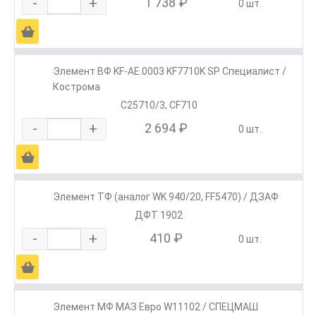
-
+
1 738 ₽
0 шт.
Ä
Элемент ВФ KF-АЕ.0003 KF7710K SP Специалист /
Кострома
C25710/3, CF710
-
+
2 694 ₽
0 шт.
Ä
Элемент ТФ (аналог WK 940/20, FF5470) / ДЗАФ
ДФТ 1902
-
+
410 ₽
0 шт.
Ä
Элемент МФ МАЗ Евро W11102 / СПЕЦМАШ