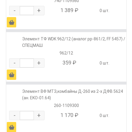
740-1109560
-
+
1 389 ₽
0 шт.
Ä
Элемент ТФ WDK 962/12 (аналог pp-861/2, FF 5457) /
СПЕЦМАШ
962/12
-
+
359 ₽
0 шт.
Ä
Элемент ВФ МТЗ,комбайны Д-260 из 2-х ДФВ 5624
(ан. EKO-01.64)
260-1109300
-
+
1 170 ₽
0 шт.
Ä