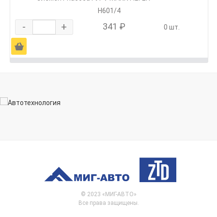
H601/4
-
+
341 ₽
0 шт.
Ä
© 2023 «МИГ-АВТО»
Все права защищены.