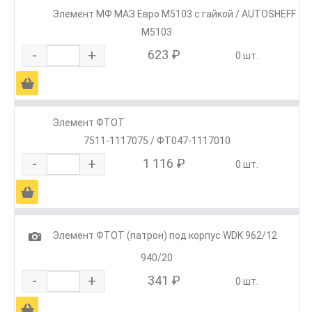
Элемент МФ МАЗ Евро М5103 с гайкой / AUTOSHEFF
М5103
-
+
623 ₽
0 шт.
Ä
Элемент ФТОТ
7511-1117075 / ФТ047-1117010
-
+
1 116 ₽
0 шт.
Ä
1
Элемент ФТОТ (патрон) под корпус WDK 962/12
940/20
-
+
341 ₽
0 шт.
Ä