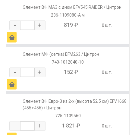
Элемент ВФ МАЗ с дном EFV545 RAIDER / Цитрон
236-1109080-А м
-
+
819 ₽
0 шт.
Ä
Элемент МФ (сетка) EFM263 / Цитрон
740-1012040-10
-
+
152 ₽
0 шт.
Ä
Элемент ВФ Евро-3 из 2-х (высота 52,5 см) EFV1668
(455+456) / Цитрон
725-1109560
-
+
1 821 ₽
0 шт.