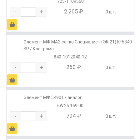
725-1109560
-
+
2 205 ₽
0 шт.
Ä
Элемент МФ МАЗ сетка Специалист (ЭК.21) KF5840
SP / Кострома
840-1012040-12
-
+
260 ₽
0 шт.
Ä
Элемент МФ 54901 / аналог
6W.25.169.00
-
+
794 ₽
0 шт.
Ä