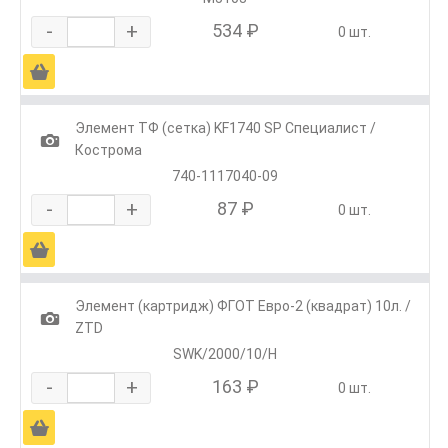
-
+
534 ₽
0 шт.
Ä
Элемент ТФ (сетка) KF1740 SP Специалист /
1
Кострома
740-1117040-09
-
+
87 ₽
0 шт.
Ä
Элемент (картридж) ФГОТ Евро-2 (квадрат) 10л. /
1
ZTD
SWK/2000/10/H
-
+
163 ₽
0 шт.
Ä