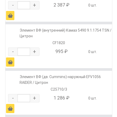
-
+
2 387 ₽
0 шт.
Ä
Элемент ВФ (внутренний) Камаз 5490 9.1.1754 TSN /
Цитрон
CF1820
-
+
995 ₽
0 шт.
Ä
Элемент ВФ (дв. Cummins) наружный EFV1056
RAIDER / Цитрон
C25710/3
-
+
1 286 ₽
0 шт.
Ä