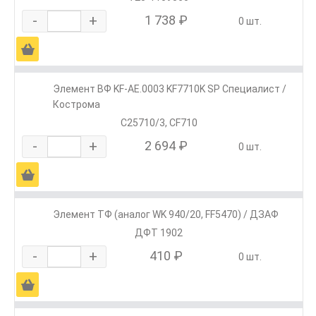
-
+
1 738 ₽
0 шт.
Ä
Элемент ВФ KF-АЕ.0003 KF7710K SP Специалист /
Кострома
C25710/3, CF710
-
+
2 694 ₽
0 шт.
Ä
Элемент ТФ (аналог WK 940/20, FF5470) / ДЗАФ
ДФТ 1902
-
+
410 ₽
0 шт.
Ä