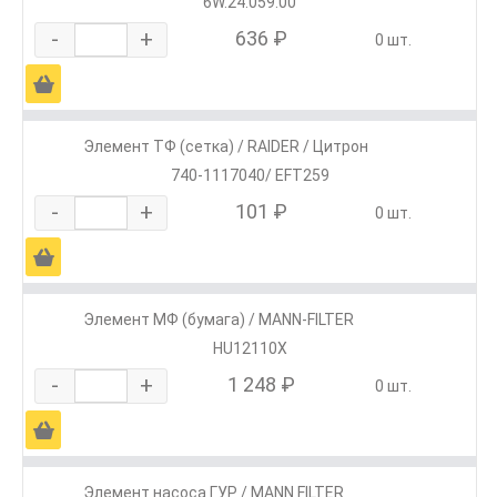
6W.24.059.00
-
+
636 ₽
0 шт.
Ä
Элемент ТФ (сетка) / RAIDER / Цитрон
740-1117040/ EFT259
-
+
101 ₽
0 шт.
Ä
Элемент МФ (бумага) / MANN-FILTER
HU12110X
-
+
1 248 ₽
0 шт.
Ä
Элемент насоса ГУР / MANN FILTER