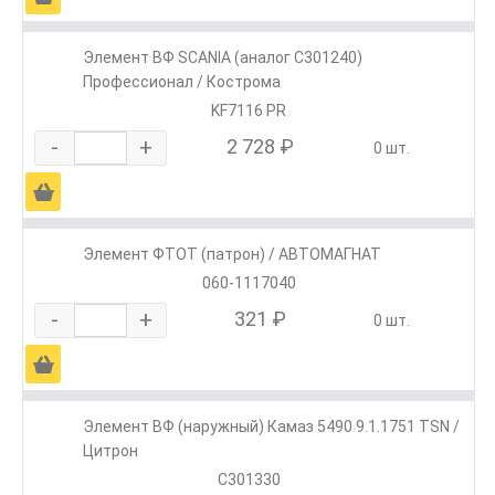
Элемент ВФ SCANIА (аналог С301240)
Профессионал / Кострома
KF7116 PR
-
+
2 728 ₽
0 шт.
Ä
Элемент ФТОТ (патрон) / АВТОМАГНАТ
060-1117040
-
+
321 ₽
0 шт.
Ä
Элемент ВФ (наружный) Камаз 5490 9.1.1751 TSN /
Цитрон
C301330