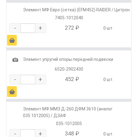
Элемент МФ Евро (сетка) (EFM452) RAIDER / Цитрон
7405-1012040
-
+
272 ₽
0 шт.
Ä
1
Элемент упругий опоры передней подвески
6520-2902430
-
+
452 ₽
0 шт.
Ä
Элемент МФ ММЗ Д-260 ДФМ 3610 (аналог
035.1012005) / ДЗАФ
035-1012005
-
+
348 ₽
0 шт.