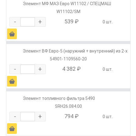
Элемент МФ МАЗ Евро W11102 / СПЕЦМАШ
W11102/SM
-
+
539 ₽
0 шт.
Ä
Элемент ВФ Евро-5 (наружний + внутренний) из 2-х
54901-1109560-20
-
+
4 382 ₽
0 шт.
Ä
Элемент топливного фильтра 5490
SRH26.084.00
-
+
794 ₽
0 шт.
Ä