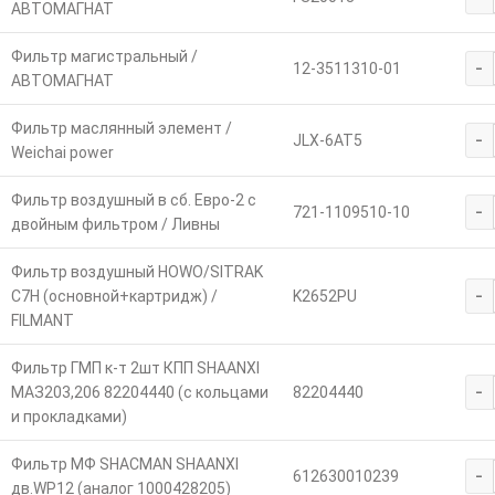
АВТОМАГНАТ
Фильтр магистральный /
-
12-3511310-01
АВТОМАГНАТ
Фильтр маслянный элемент /
-
JLX-6AT5
Weichai power
Фильтр воздушный в сб. Евро-2 с
-
721-1109510-10
двойным фильтром / Ливны
Фильтр воздушный HOWO/SITRAK
-
C7H (основной+картридж) /
K2652PU
FILMANT
Фильтр ГМП к-т 2шт КПП SHAANXI
-
МАЗ203,206 82204440 (с кольцами
82204440
и прокладками)
Фильтр МФ SHACMAN SHAANXI
-
612630010239
дв.WP12 (аналог 1000428205)