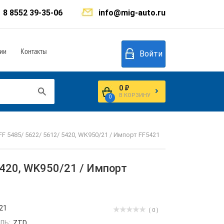
8 8552 39-35-06
info@mig-auto.ru
ии
Контакты
Войти
0 ₽
В КОРЗИНУ
0
FF 5485/ 5622/ 5612/ 5420, WK950/21 / Импорт FF5421
5420, WK950/21 / Импорт
21
( 0 )
ЛЬ:
ZTD