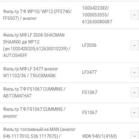
1000422382/
Фильтр ТФ WP10/ WP12 (FF5740/
-
1000053555/
FF5507) / аналог
612630080087
Фильтр МФ LF 3506 SHACMAN
SHAANXI дв.WP12
-
LF3506
(ан.1000428205,612630010239) /
AUTOSHEFF
Фильтр МФ LF 3477 аналог
-
LF3477
W11102/36 / TRUCKMARK
Фильтр ТФ FS1067 CUMMINS /
-
FS1067
АВТОМАГНАТ
Фильтр ТФ FS1067 CUMMINS /
-
FS1067
аналог
Фильтр топливный на MAN (аналог
-
046.1117010, 536.1117075) /
WDK 940/1(4160)