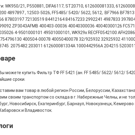
и: WK950/21, P550881, DIFA6117, ST20710, 612600081333, 6126000
00 4897897 , 12503-5026, FF5485/ 5420/ 5622, 5612, BF7966 BF781
66 87803197 72130519 84412164 84167233 2992241 4987833 397804
99092 ZP3043AFMB 400403-00036 40040300036 40040300126 FC571
035026 4-9501000101 49501000101, WK929x RECFF0542100 AFH20869
6754796130 400504-00078 40050400078 32/925932 32925932 41100
3745 2075482 203011 612600081334A 1000442956A 204215 520301
оваре
Вы можете купить Фильтр ТФ FF 5421 (ан. FF 5485/ 5622/ 5612/ 542
айшие сроки.
тавим вам товар в любой регион России, Белоруссии, Казахстана
им своим транспортом со склада в г. Набережные Челны, и не толь
ург, Новосибирск, Екатеринбург, Барнаул, Новокузнецк, Кемерово 
Хабаровск и Владивосток.
логи