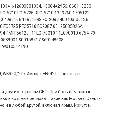
81334, 612630081334, 1000442956, 860113253
3 FC-5710 FC-5725 RFC-5710 1399760 1705122
0 4989106 11691298 FC-2087 400403-00126
0 FC5725 RFC5710 FC2087 65125035026A
4 PMFF5612J , 11LG-70010 11LG70010 6754-79-
00589001 800158417 860148608
1 W010514190
0, WK950/21 / Импорт FF5421. Поставка в
 и другим странам СНГ!. При большом заказе
ко в крупные регионы, такие как Москва, Санкт-
но и в любой другой, включая Крым, Иркутск,