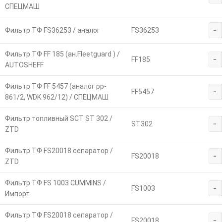
СПЕЦМАШ
-
Фильтр ТФ FS36253 / аналог
FS36253
Фильтр ТФ FF 185 (ан.Fleetguard ) /
-
FF185
AUTOSHEFF
Фильтр ТФ FF 5457 (аналог pp-
-
FF5457
861/2, WDK 962/12) / СПЕЦМАШ
Фильтр топливный SCT ST 302 /
-
SТ302
ZTD
Фильтр ТФ FS20018 сепаратор /
-
FS20018
ZTD
Фильтр ТФ FS 1003 CUMMINS /
-
FS1003
Импорт
Фильтр ТФ FS20018 сепаратор /
-
FS20018