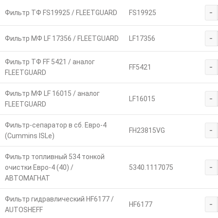
-
Фильтр ТФ FS19925 / FLEETGUARD
FS19925
-
Фильтр МФ LF 17356 / FLEETGUARD
LF17356
Фильтр ТФ FF 5421 / аналог
-
FF5421
FLEETGUARD
Фильтр МФ LF 16015 / аналог
-
LF16015
FLEETGUARD
Фильтр-сепаратор в сб. Евро-4
-
FH23815VG
(Cummins ISLe)
Фильтр топливный 534 тонкой
-
очистки Евро-4 (40) /
5340.1117075
АВТОМАГНАТ
Фильтр гидравлический HF6177 /
-
HF6177
AUTOSHEFF