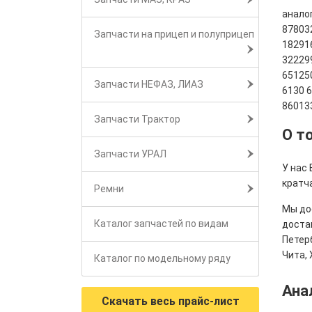
аналог
878032
Запчасти на прицеп и полуприцеп
18291
32229
65125
Запчасти НЕФАЗ, ЛИАЗ
6130 
86013
Запчасти Трактор
О т
Запчасти УРАЛ
У нас 
кратч
Ремни
Мы дос
Каталог запчастей по видам
достав
Петерб
Чита, 
Каталог по модельному ряду
Ана
Скачать весь прайс-лист