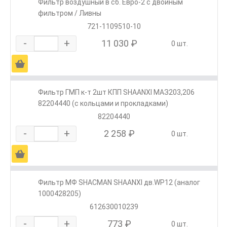
Фильтр воздушный в сб. Евро-2 с двойным
фильтром / Ливны
721-1109510-10
-
+
11 030 ₽
0 шт.
Ä
Фильтр ГМП к-т 2шт КПП SHAANXI МАЗ203,206
82204440 (с кольцами и прокладками)
82204440
-
+
2 258 ₽
0 шт.
Ä
Фильтр МФ SHACMAN SHAANXI дв.WP12 (аналог
1000428205)
612630010239
-
+
773 ₽
0 шт.