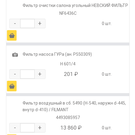
Фильтр очистки салона угольный НЕВСКИЙ ФИЛЬТР
NF6436C
-
+
0 шт.
Ä
1
Фильтр насоса ГУРа (ан. Р550309)
H 601/4
-
+
201 ₽
0 шт.
Ä
Фильтр воздушный в сб. 5490 (H-540, наружн d-445,
внутр d-410) / FILMANT
4493085957
-
+
13 860 ₽
0 шт.