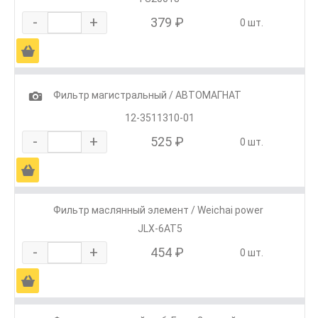
-
+
379 ₽
0 шт.
Ä
1
Фильтр магистральный / АВТОМАГНАТ
12-3511310-01
-
+
525 ₽
0 шт.
Ä
Фильтр маслянный элемент / Weichai power
JLX-6AT5
-
+
454 ₽
0 шт.
Ä