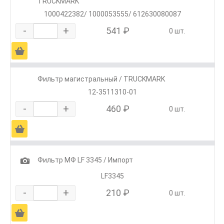
TRUCKMARK
1000422382/ 1000053555/ 612630080087
-
+
541 ₽
0 шт.
Ä
Фильтр магистральный / TRUCKMARK
12-3511310-01
-
+
460 ₽
0 шт.
Ä
1
Фильтр МФ LF 3345 / Импорт
LF3345
-
+
210 ₽
0 шт.
Ä