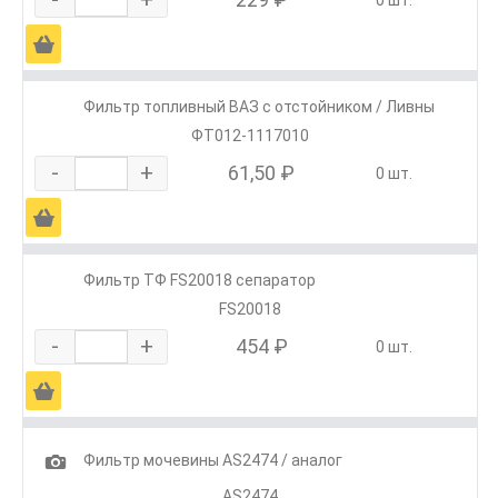
0 шт.
Ä
Фильтр топливный ВАЗ с отстойником / Ливны
ФТ012-1117010
-
+
61,50 ₽
0 шт.
Ä
Фильтр ТФ FS20018 сепаратор
FS20018
-
+
454 ₽
0 шт.
Ä
1
Фильтр мочевины AS2474 / аналог
AS2474