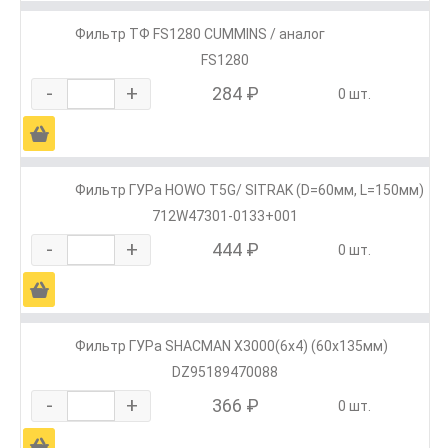
Фильтр ТФ FS1280 CUMMINS / аналог
FS1280
-
+
284 ₽
0 шт.
Ä
Фильтр ГУРа HOWO T5G/ SITRAK (D=60мм, L=150мм)
712W47301-0133+001
-
+
444 ₽
0 шт.
Ä
Фильтр ГУРа SHACMAN X3000(6х4) (60х135мм)
DZ95189470088
-
+
366 ₽
0 шт.
Ä