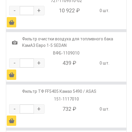
721-1109510-02
-
+
10 922 ₽
0 шт.
Ä
Фильтр очистки воздуха для топливного бака
1
КамАЗ Евро 1-5 SEDAN
ВФБ-1109010
-
+
439 ₽
0 шт.
Ä
Фильтр ТФ FF5405 Камаз 5490 / ASAS
151-1117010
-
+
732 ₽
0 шт.
Ä