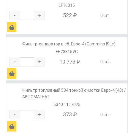
LF16015
-
+
522 ₽
0 шт.
Ä
Фильтр-сепаратор в сб. Евро-4 (Cummins ISLe)
FH23815VG
-
+
10 773 ₽
0 шт.
Ä
Фильтр топливный 534 тонкой очистки Евро-4 (40) /
АВТОМАГНАТ
5340.1117075
-
+
373 ₽
0 шт.
Ä