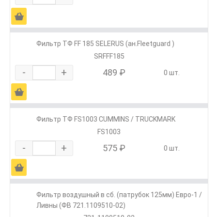
Ä
Фильтр ТФ FF 185 SELERUS (ан.Fleetguard )
SRFFF185
-
+
489 ₽
0 шт.
Ä
Фильтр ТФ FS1003 CUMMINS / TRUCKMARK
FS1003
-
+
575 ₽
0 шт.
Ä
Фильтр воздушный в сб. (патрубок 125мм) Евро-1 /
Ливны (ФВ 721.1109510-02)