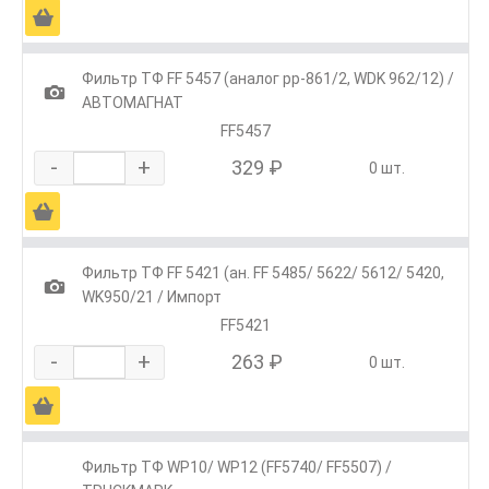
Ä
Фильтр ТФ FF 5457 (аналог pp-861/2, WDK 962/12) /
1
АВТОМАГНАТ
FF5457
-
+
329 ₽
0 шт.
Ä
Фильтр ТФ FF 5421 (ан. FF 5485/ 5622/ 5612/ 5420,
1
WK950/21 / Импорт
FF5421
-
+
263 ₽
0 шт.
Ä
Фильтр ТФ WP10/ WP12 (FF5740/ FF5507) /