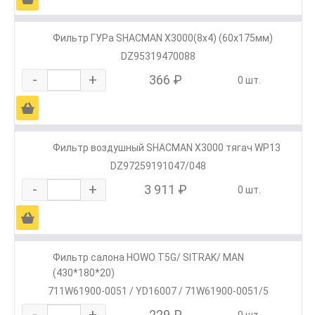
Фильтр ГУРа SHACMAN X3000(8х4) (60х175мм)
DZ95319470088
-
+
366 ₽
0 шт.
Ä
Фильтр воздушный SHACMAN X3000 тягач WP13
DZ97259191047/048
-
+
3 911 ₽
0 шт.
Ä
Фильтр салона HOWO T5G/ SITRAK/ MAN
(430*180*20)
711W61900-0051 / YD16007 / 71W61900-0051/5
-
+
229 ₽