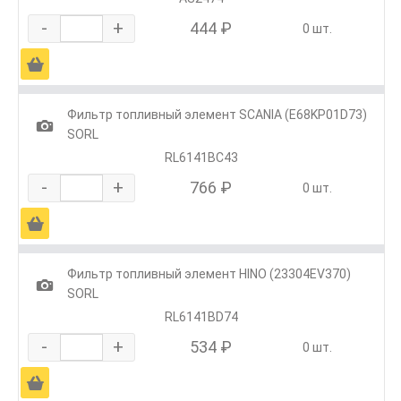
-
+
444 ₽
0 шт.
Ä
Фильтр топливный элемент SCANIA (E68KP01D73)
1
SORL
RL6141BC43
-
+
766 ₽
0 шт.
Ä
Фильтр топливный элемент HINO (23304EV370)
1
SORL
RL6141BD74
-
+
534 ₽
0 шт.
Ä