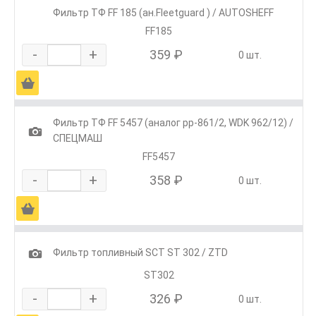
Фильтр ТФ FF 185 (ан.Fleetguard ) / AUTOSHEFF
FF185
-
+
359 ₽
0 шт.
Ä
Фильтр ТФ FF 5457 (аналог pp-861/2, WDK 962/12) /
1
СПЕЦМАШ
FF5457
-
+
358 ₽
0 шт.
Ä
1
Фильтр топливный SCT ST 302 / ZTD
SТ302
-
+
326 ₽
0 шт.