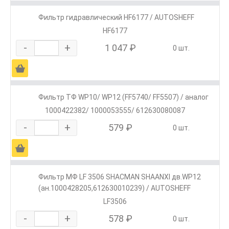
Фильтр гидравлический HF6177 / AUTOSHEFF
HF6177
-
+
1 047 ₽
0 шт.
Ä
Фильтр ТФ WP10/ WP12 (FF5740/ FF5507) / аналог
1000422382/ 1000053555/ 612630080087
-
+
579 ₽
0 шт.
Ä
Фильтр МФ LF 3506 SHACMAN SHAANXI дв.WP12
(ан.1000428205,612630010239) / AUTOSHEFF
LF3506
-
+
578 ₽
0 шт.