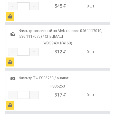
-
+
545 ₽
0 шт.
Ä
Фильтр топливный на MAN (аналог 046.1117010,
1
536.1117075) / СПЕЦМАШ
WDK 940/1(4160)
-
+
312 ₽
0 шт.
Ä
1
Фильтр ТФ FS36253 / аналог
FS36253
-
+
317 ₽
0 шт.
Ä