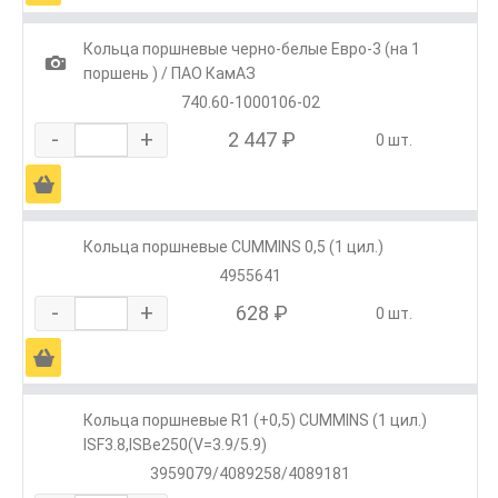
Кольца поршневые черно-белые Евро-3 (на 1
1
поршень ) / ПАО КамАЗ
740.60-1000106-02
-
+
2 447 ₽
0 шт.
Ä
Кольца поршневые CUMMINS 0,5 (1 цил.)
4955641
-
+
628 ₽
0 шт.
Ä
Кольца поршневые R1 (+0,5) CUMMINS (1 цил.)
ISF3.8,ISBe250(V=3.9/5.9)
3959079/4089258/4089181