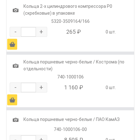
Кольца 2-х цилиндрового компрессора Р0
1
(скребковые) в упаковке
5320-3509164/166
-
+
265 ₽
0 шт.
Ä
Кольца поршневые черно-белые / Кострома (по
1
отдельности)
740-1000106
-
+
1 160 ₽
0 шт.
Ä
1
Кольца поршневые черно-белые / ПАО КамАЗ
740-1000106-00
-
+
8 505 ₽