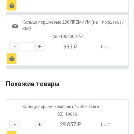
Ä
Кольца поршневые 236 ПРЕМИУМ (на 1 поршень) /
1
КМЗ
236-1004002-А4
-
+
983 ₽
0 шт.
Ä
Похожие товары
Кольца поршня комплект / John Deere
DZ119616
-
+
29 857 ₽
0 шт.