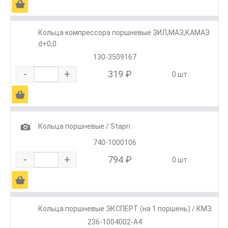
Ä
Кольца компрессора поршневые ЗИЛ,МАЗ,КАМАЗ
d+0,0
130-3509167
-
+
319 ₽
0 шт.
Ä
1
Кольца поршневые / Stapri
740-1000106
-
+
794 ₽
0 шт.
Ä
Кольца поршневые ЭКСПЕРТ (на 1 поршень) / КМЗ
236-1004002-А4