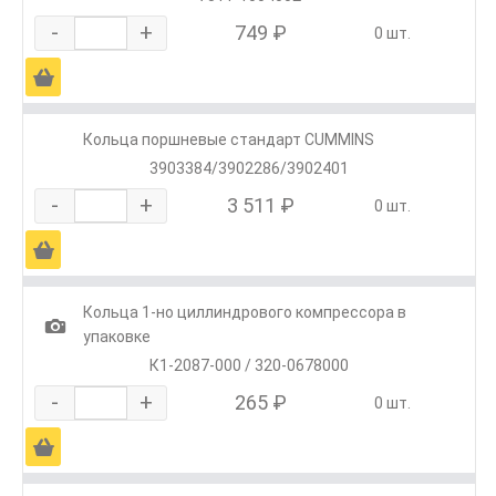
-
+
749 ₽
0 шт.
Ä
Кольца поршневые стандарт CUMMINS
3903384/3902286/3902401
-
+
3 511 ₽
0 шт.
Ä
Кольца 1-но циллиндрового компрессора в
1
упаковке
К1-2087-000 / 320-0678000
-
+
265 ₽
0 шт.
Ä