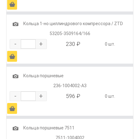
Ä
1
Кольца 1-но циллиндрового компрессора / ZTD
53205-3509164/166
-
+
230 ₽
0 шт.
Ä
1
Кольца поршневые
236-1004002-А3
-
+
596 ₽
0 шт.
Ä
1
Кольца поршневые 7511
7511-1004002