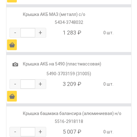
Крышка АКБ МАЗ (металл) с/о
5434-3748032
-
+
1 283 ₽
0 шт.
Ä
1
Крышка АКБ на 5490 (пластмассовая)
5490-3703159 (31005)
-
+
3 209 ₽
0 шт.
Ä
Крышка башмака балансира (алюминиевая) н/о
5516-2918118
-
+
5 007 ₽
0 шт.