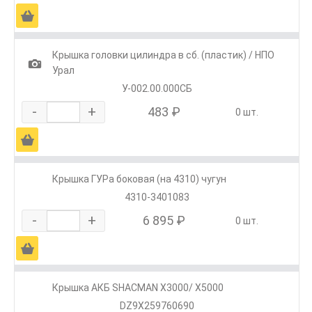
Ä
Крышка головки цилиндра в сб. (пластик) / НПО
1
Урал
У-002.00.000СБ
-
+
483 ₽
0 шт.
Ä
Крышка ГУРа боковая (на 4310) чугун
4310-3401083
-
+
6 895 ₽
0 шт.
Ä
Крышка АКБ SHACMAN X3000/ X5000
DZ9X259760690