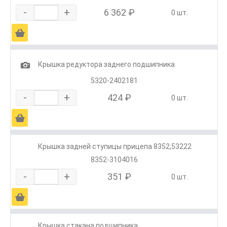
-
+
6 362 ₽
0 шт.
Ä
1
Крышка редуктора заднего подшипника
5320-2402181
-
+
424 ₽
0 шт.
Ä
Крышка задней ступицы прицепа 8352,53222
8352-3104016
-
+
351 ₽
0 шт.
Ä
Крышка стакана подшипника