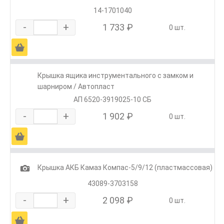
14-1701040
-
+
1 733 ₽
0 шт.
Ä
Крышка ящика инструментального с замком и
шарниром / Автопласт
АП 6520-3919025-10 СБ
-
+
1 902 ₽
0 шт.
Ä
1
Крышка АКБ Камаз Компас-5/9/12 (пластмассовая)
43089-3703158
-
+
2 098 ₽
0 шт.
Ä