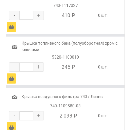
740-1117027
-
+
410 ₽
0 шт.
Ä
Крышка топливного бака (полуоборотная) хром с
1
ключами
5320-1103010
-
+
245 ₽
0 шт.
Ä
1
Крышка воздушного фильтра 740 / Ливны
740-1109580-03
-
+
2 098 ₽
0 шт.
Ä