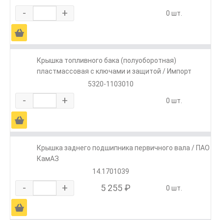
-
+
0 шт.
Ä
Крышка топливного бака (полуоборотная)
пластмассовая с ключами и защитой / Импорт
5320-1103010
-
+
0 шт.
Ä
Крышка заднего подшипника первичного вала / ПАО
КамАЗ
14.1701039
-
+
5 255 ₽
0 шт.
Ä