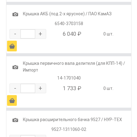
1
Крышка АКБ (под 2-х ярусное) / ПАО КамАЗ
6540-3703158
-
+
6 040 ₽
0 шт.
Ä
Крышка первичного вала делителя (для КПП-14) /
1
Импорт
14-1701040
-
+
1 733 ₽
0 шт.
Ä
1
Крышка расширительного бачка 9527 / НУР-ТЕХ
9527-1311060-02