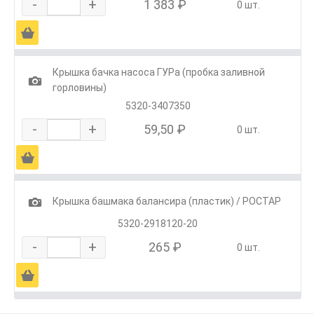
-
+
1 383 ₽
0 шт.
Ä
Крышка бачка насоса ГУРа (пробка заливной
1
горловины)
5320-3407350
-
+
59,50 ₽
0 шт.
Ä
1
Крышка башмака балансира (пластик) / РОСТАР
5320-2918120-20
-
+
265 ₽
0 шт.
Ä