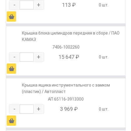
-
+
113 ₽
0 шт.
Ä
Крышка блока цилиндров передняя в сборе / ПАО
КАМАЗ
7406-1002260
-
+
15 647 ₽
0 шт.
Ä
Крышка ящика инструментального с замком
(пластик) / Автопласт
АП 65116-3913300
-
+
3 969 ₽
0 шт.
Ä