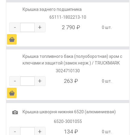
Крышка заднего подшипника
65111-1802213-10
-
+
2 790 ₽
0 шт.
Ä
Крышка топливного бака (полуоборотная) хром с
ключами и защитой (замок нерж.) / TRUCKMARK
3024710130
-
+
263 ₽
0 шт.
Ä
1
Крышка шкворня нижняя 6520 (алюминиевая)
6520-3001055
-
+
134 ₽
0 шт.