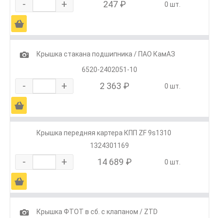
-
+
247 ₽
0 шт.
Ä
1
Крышка стакана подшипника / ПАО КамАЗ
6520-2402051-10
-
+
2 363 ₽
0 шт.
Ä
Крышка передняя картера КПП ZF 9s1310
1324301169
-
+
14 689 ₽
0 шт.
Ä
1
Крышка ФТОТ в сб. с клапаном / ZTD