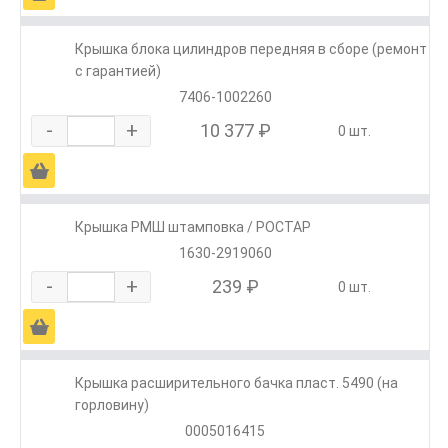
Крышка блока цилиндров передняя в сборе (ремонт
с гарантией)
7406-1002260
-
+
10 377 ₽
0 шт.
Ä
Крышка РМШ штамповка / РОСТАР
1630-2919060
-
+
239 ₽
0 шт.
Ä
Крышка расширительного бачка пласт. 5490 (на
горловину)
0005016415