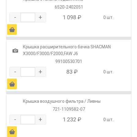
6520-2402051
-
+
1 098 ₽
0 шт.
Ä
Крышка расширительного бачка SHACMAN
1
X3000/F3000/F2000,FAW J6
99100530701
-
+
83 ₽
0 шт.
Ä
Крышка воздушного фильтра / Ливны
721-1109582-07
-
+
1 232 ₽
0 шт.
Ä