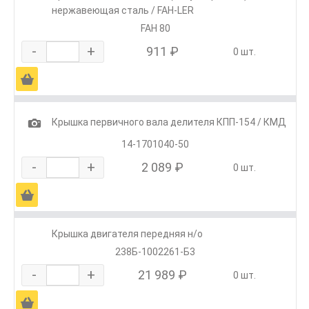
нержавеющая сталь / FAH-LER
FAH 80
-
+
911 ₽
0 шт.
Ä
1
Крышка первичного вала делителя КПП-154 / КМД
14-1701040-50
-
+
2 089 ₽
0 шт.
Ä
Крышка двигателя передняя н/о
238Б-1002261-Б3
-
+
21 989 ₽
0 шт.
Ä