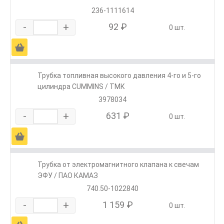
236-1111614
-
+
92 ₽
0 шт.
Ä
Трубка топливная высокого давления 4-го и 5-го
цилиндра CUMMINS / ТМК
3978034
-
+
631 ₽
0 шт.
Ä
Трубка от электромагнитного клапана к свечам
ЭФУ / ПАО КАМАЗ
740.50-1022840
-
+
1 159 ₽
0 шт.