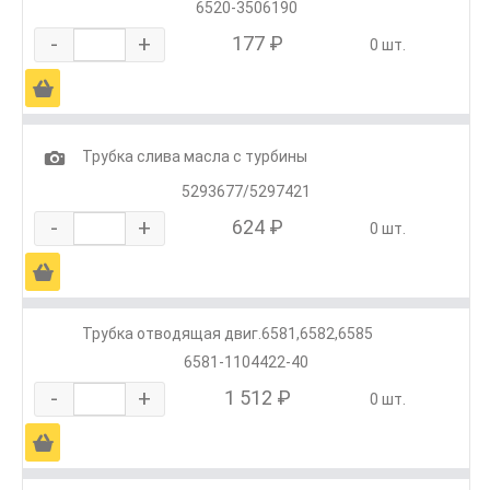
6520-3506190
-
+
177 ₽
0 шт.
Ä
1
Трубка слива масла с турбины
5293677/5297421
-
+
624 ₽
0 шт.
Ä
Трубка отводящая двиг.6581,6582,6585
6581-1104422-40
-
+
1 512 ₽
0 шт.
Ä