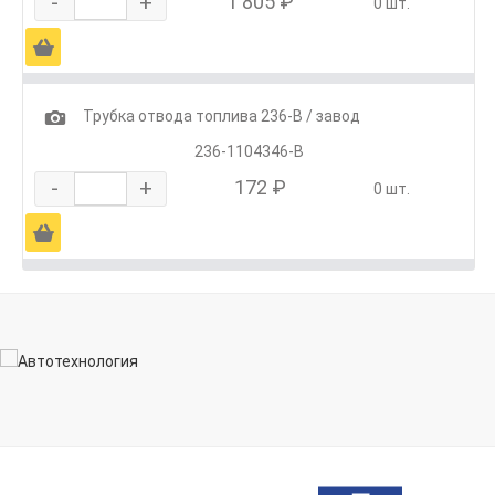
-
+
1 805 ₽
0 шт.
Ä
1
Трубка отвода топлива 236-В / завод
236-1104346-В
-
+
172 ₽
0 шт.
Ä