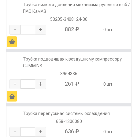
Трубка низкого давления механизма рулевого в сб./
ПАО КамАЗ
53205-3408124-30
-
+
882 ₽
0 шт.
Ä
Трубка подводящая к воздушному компрессору
CUMMINS
3964336
-
+
261 ₽
0 шт.
Ä
Трубка перепускная системы охлаждения
658-1306080
-
+
636 ₽
0 шт.