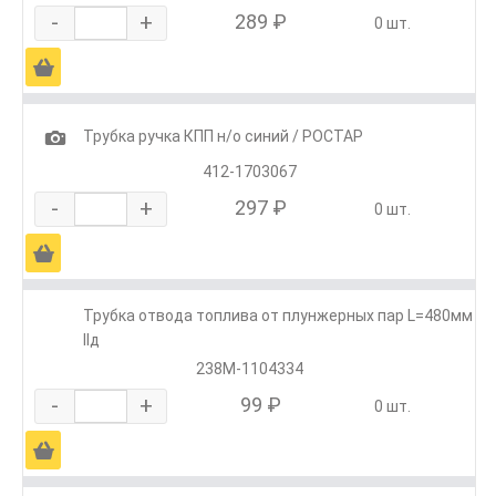
-
+
289 ₽
0 шт.
Ä
1
Трубка ручка КПП н/о синий / РОСТАР
412-1703067
-
+
297 ₽
0 шт.
Ä
Трубка отвода топлива от плунжерных пар L=480мм
IIд
238М-1104334
-
+
99 ₽
0 шт.
Ä