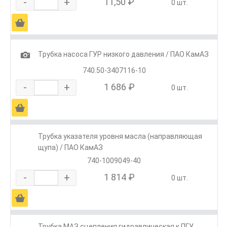
-
+
11,50 ₽
0 шт.
Ä
1
Трубка насоса ГУР низкого давления / ПАО КамАЗ
740.50-3407116-10
-
+
1 686 ₽
0 шт.
Ä
Трубка указателя уровня масла (направляющая
щупа) / ПАО КамАЗ
740-1009049-40
-
+
1 814 ₽
0 шт.
Ä
Трубка МАЗ сцепления гидравлическая к ПГУ