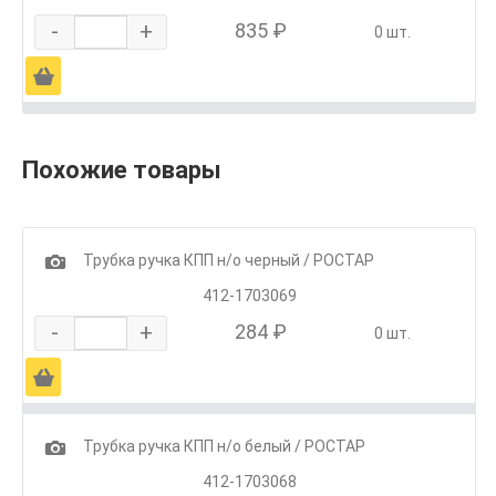
-
+
835 ₽
0 шт.
Ä
Похожие товары
1
Трубка ручка КПП н/о черный / РОСТАР
412-1703069
-
+
284 ₽
0 шт.
Ä
1
Трубка ручка КПП н/о белый / РОСТАР
412-1703068