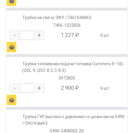
Ä
Трубка на свечу ЭФУ / ПАО КАМАЗ
7406-1022826
-
+
1 227 ₽
0 шт.
Ä
Трубка топливная подачи топлива Cummins 8–10L
(QSL-9, QSC-8.3, C-8.3)
3973805
-
+
2 900 ₽
0 шт.
Ä
Трубка ГУР высокого давления со шлангом на 5490
/ ПАО КамАЗ
5490-3408005-20