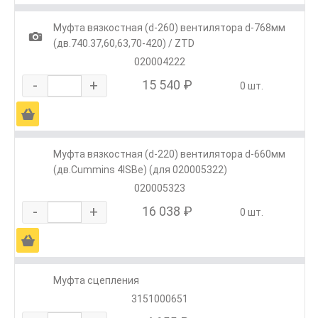
Муфта вязкостная (d-260) вентилятора d-768мм
1
(дв.740.37,60,63,70-420) / ZTD
020004222
-
+
15 540 ₽
0 шт.
Ä
Муфта вязкостная (d-220) вентилятора d-660мм
(дв.Cummins 4ISBe) (для 020005322)
020005323
-
+
16 038 ₽
0 шт.
Ä
Муфта сцепления
3151000651