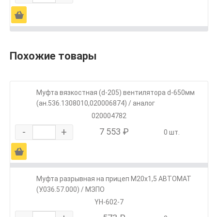
Ä
Похожие товары
Муфта вязкостная (d-205) вентилятора d-650мм
(ан.536.1308010,020006874) / аналог
020004782
-
+
7 553 ₽
0 шт.
Ä
Муфта разрывная на прицеп М20х1,5 АВТОМАТ
(У.036.57.000) / МЗПО
YH-602-7