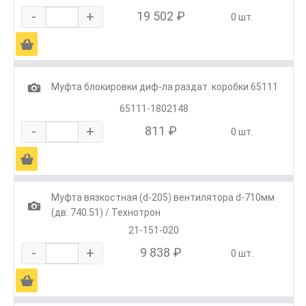
-
+
19 502 ₽
0 шт.
Ä
1
Муфта блокировки диф-ла раздат. коробки 65111
65111-1802148
-
+
811 ₽
0 шт.
Ä
Муфта вязкостная (d-205) вентилятора d-710мм
1
(дв. 740.51) / Технотрон
21-151-020
-
+
9 838 ₽
0 шт.
Ä