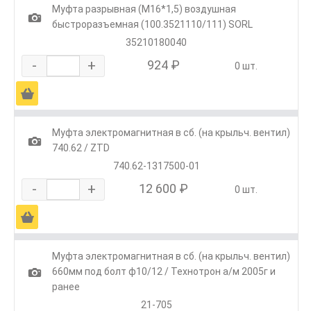
Муфта разрывная (М16*1,5) воздушная
1
быстроразъемная (100.3521110/111) SORL
35210180040
-
+
924 ₽
0 шт.
Ä
Муфта электромагнитная в сб. (на крыльч. вентил)
1
740.62 / ZTD
740.62-1317500-01
-
+
12 600 ₽
0 шт.
Ä
Муфта электромагнитная в сб. (на крыльч. вентил)
1
660мм под болт ф10/12 / Технотрон а/м 2005г и
ранее
21-705