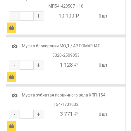
МП54-4205071-10
-
+
10 100 ₽
0 шт.
Ä
1
Муфта блокировки МОД / АВТОМАГНАТ
5320-2509053
-
+
1 128 ₽
0 шт.
Ä
1
Муфта зубчатая первичного вала КПП-154
154-1701033
-
+
3 771 ₽
0 шт.
Ä