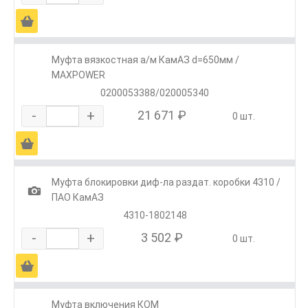
Ä
Муфта вязкостная а/м КамАЗ d=650мм /
MAXPOWER
0200053388/020005340
-
+
21 671 ₽
0 шт.
Ä
Муфта блокировки диф-ла раздат. коробки 4310 /
1
ПАО КамАЗ
4310-1802148
-
+
3 502 ₽
0 шт.
Ä
Муфта включения КОМ