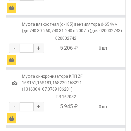
Ä
Муфта вязкостная (d-185) вентилятора d-654мм
(дв.740.30-260,740.31-240 с 2007г) (для 020002743)
020002742
-
+
5 206 ₽
0 шт.
Ä
Муфта синхронизатора КПП ZF
1
16S151,16S181,16S220,16S221
(1316304167,0769186281)
ТЗ.167032
-
+
5 945 ₽
0 шт.
Ä