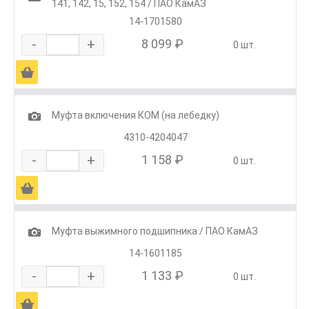
141, 142, 15, 152, 154 / ПАО КамАЗ
14-1701580
-
+
8 099 ₽
0 шт.
Ä
1
Муфта включения КОМ (на лебедку)
4310-4204047
-
+
1 158 ₽
0 шт.
Ä
1
Муфта выжимного подшипника / ПАО КамАЗ
14-1601185
-
+
1 133 ₽
0 шт.
Ä