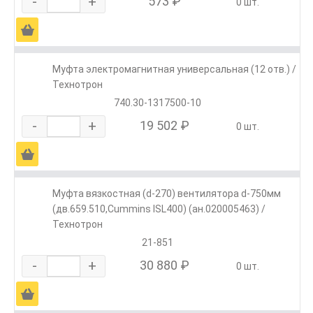
-
+
573 ₽
0 шт.
Ä
Муфта электромагнитная универсальная (12 отв.) /
Технотрон
740.30-1317500-10
-
+
19 502 ₽
0 шт.
Ä
Муфта вязкостная (d-270) вентилятора d-750мм
(дв.659.510,Cummins ISL400) (ан.020005463) /
Технотрон
21-851
-
+
30 880 ₽
0 шт.
Ä