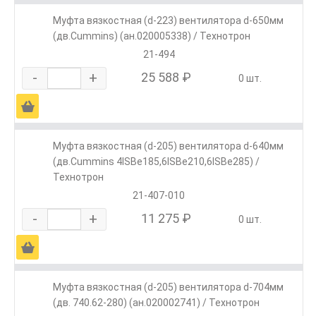
Муфта вязкостная (d-223) вентилятора d-650мм
(дв.Cummins) (ан.020005338) / Технотрон
21-494
-
+
25 588 ₽
0 шт.
Ä
Муфта вязкостная (d-205) вентилятора d-640мм
(дв.Cummins 4ISBe185,6ISBe210,6ISBe285) /
Технотрон
21-407-010
-
+
11 275 ₽
0 шт.
Ä
Муфта вязкостная (d-205) вентилятора d-704мм
(дв. 740.62-280) (ан.020002741) / Технотрон