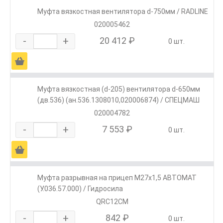
Муфта вязкостная вентилятора d-750мм / RADLINE
020005462
-
+
20 412 ₽
0 шт.
Ä
Муфта вязкостная (d-205) вентилятора d-650мм
(дв.536) (ан.536.1308010,020006874) / СПЕЦМАШ
020004782
-
+
7 553 ₽
0 шт.
Ä
Муфта разрывная на прицеп М27х1,5 АВТОМАТ
(У.036.57.000) / Гидросила
QRC12СМ
-
+
842 ₽
0 шт.