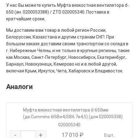
У нас Вы можете купить Муфта вязкостная вентилятора d-
650 (ан. 0200053388) / ZTD 020005340. Поставка в
кратчайшие сроки.
Мы доставим вам товар в любой регион России,
Белоруссии, Казахстана и другим странам СНГ!. При
большом заказе доставим своим транспортом со склада в
г. Набережные Челны, и не только в крупные регионы, такие
как Москва, Санкт-Петербург, Новосибирск, Екатеринбург,
Барнаул, Новокузнецк, Кемерово но и в любой другой,
включая Крым, Иркутск, Чита, Хабаровск и Владивосток.
Аналоги
Муфта вязкостная вентилятора d-650мм
(дв.Cummins 6ISBe4,ISB6.7e4,5) (для 020005338)
020005340
-
+
17 010 ₽
0 шт.