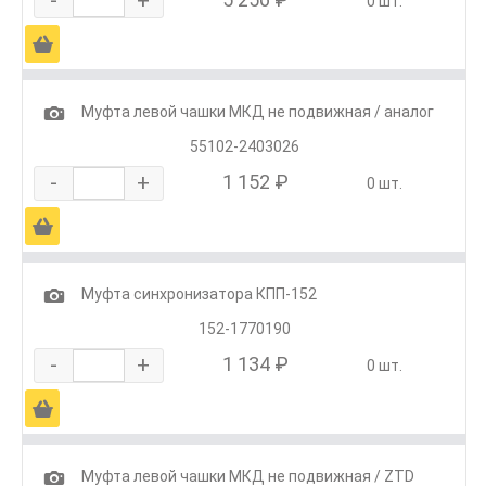
0 шт.
Ä
1
Муфта левой чашки МКД не подвижная / аналог
55102-2403026
-
+
1 152 ₽
0 шт.
Ä
1
Муфта синхронизатора КПП-152
152-1770190
-
+
1 134 ₽
0 шт.
Ä
1
Муфта левой чашки МКД не подвижная / ZTD