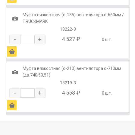
Муфта вязкостная (d-185) вентилятора d-660мм /
1
TRUCKMARK
18222-3
-
+
4 527 ₽
0 шт.
Ä
Муфта вязкостная (d-210) вентилятора d-710мм
1
(дв.740.50,51)
18219-3
-
+
4 558 ₽
0 шт.
Ä