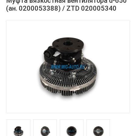
Муфта вязкостная вентилятора d-650
(ан. 0200053388) / ZTD 020005340