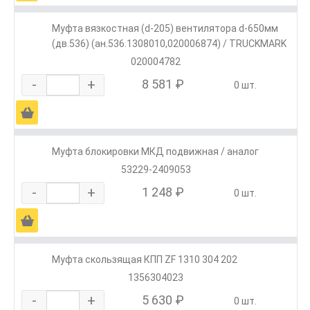
Муфта вязкостная (d-205) вентилятора d-650мм
(дв.536) (ан.536.1308010,020006874) / TRUCKMARK
020004782
-
+
8 581 ₽
0 шт.
Ä
Муфта блокировки МКД подвижная / аналог
53229-2409053
-
+
1 248 ₽
0 шт.
Ä
Муфта скользящая КПП ZF 1310 304 202
1356304023
-
+
5 630 ₽
0 шт.