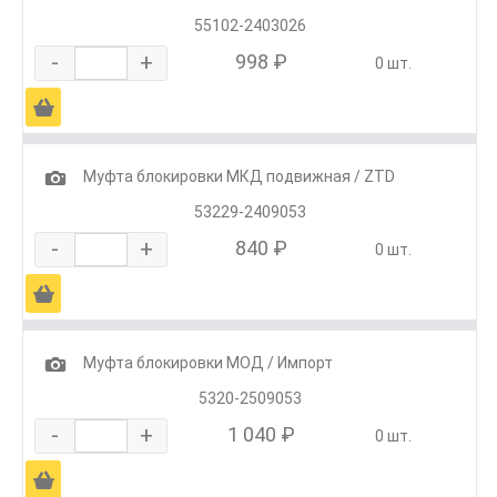
55102-2403026
-
+
998 ₽
0 шт.
Ä
1
Муфта блокировки МКД подвижная / ZTD
53229-2409053
-
+
840 ₽
0 шт.
Ä
1
Муфта блокировки МОД / Импорт
5320-2509053
-
+
1 040 ₽
0 шт.
Ä