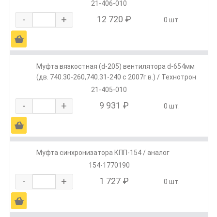
21-406-010
-
+
12 720 ₽
0 шт.
Ä
Муфта вязкостная (d-205) вентилятора d-654мм
(дв. 740.30-260,740.31-240 с 2007г.в.) / Технотрон
21-405-010
-
+
9 931 ₽
0 шт.
Ä
Муфта синхронизатора КПП-154 / аналог
154-1770190
-
+
1 727 ₽
0 шт.
Ä