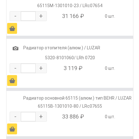
65115М-1301010-23 / LRc07654
-
+
31 166 ₽
0 шт.
Ä
1
Радиатор отопителя (алюм.) / LUZAR
5320-8101060/ LRh 0720
-
+
3 119 ₽
0 шт.
Ä
Радиатор основной 65115 (алюм.) тип BEHR / LUZAR
65115В-1301010-80 / LRc07655
-
+
33 886 ₽
0 шт.
Ä