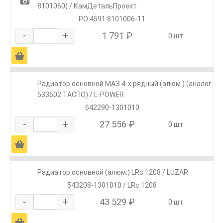
1
8101060) / КамДетальПроект
РО 4591.8101006-11
-
+
1 791 ₽
0 шт.
Ä
Радиатор основной МАЗ 4-х рядный (алюм.) (аналог
533602 ТАСПО) / L-POWER
642290-1301010
-
+
27 556 ₽
0 шт.
Ä
Радиатор основной (алюм.) LRc 1208 / LUZAR
543208-1301010 / LRc 1208
-
+
43 529 ₽
0 шт.
Ä