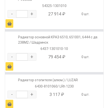
54325-1301010
-
+
27 914 ₽
0 шт.
Ä
Радиатор основной КРАЗ 6510, 651001, 6444 с дв.
238М2 / Шадринск
6437-1301010-10
-
+
79 454 ₽
0 шт.
Ä
Радиатор отопителя (алюм.) / LUZAR
6430-8101060/ LRh 1230
-
+
3 117 ₽
0 шт.
Ä