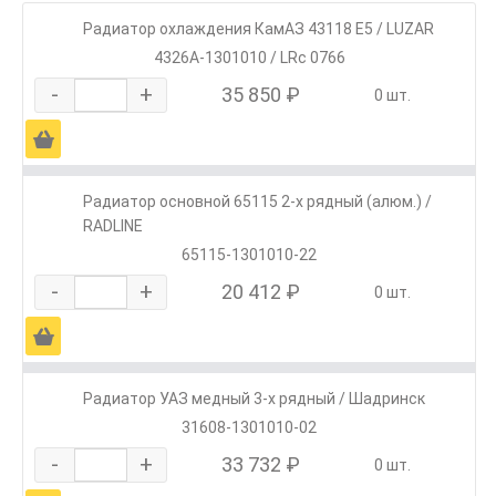
Радиатор охлаждения КамАЗ 43118 Е5 / LUZAR
4326А-1301010 / LRc 0766
-
+
35 850 ₽
0 шт.
Ä
Радиатор основной 65115 2-х рядный (алюм.) /
RADLINE
65115-1301010-22
-
+
20 412 ₽
0 шт.
Ä
Радиатор УАЗ медный 3-х рядный / Шадринск
31608-1301010-02
-
+
33 732 ₽
0 шт.