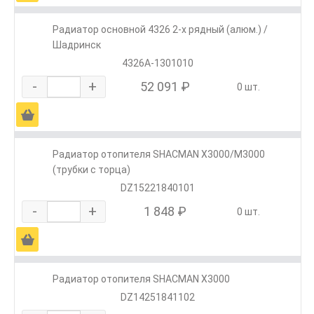
Радиатор основной 4326 2-х рядный (алюм.) /
Шадринск
4326А-1301010
-
+
52 091 ₽
0 шт.
Ä
Радиатор отопителя SHACMAN X3000/M3000
(трубки с торца)
DZ15221840101
-
+
1 848 ₽
0 шт.
Ä
Радиатор отопителя SHACMAN X3000
DZ14251841102