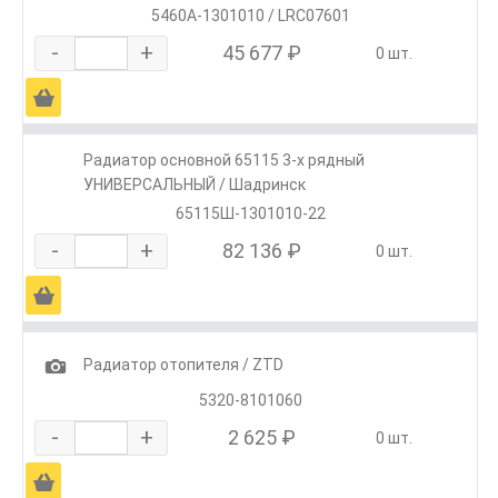
5460А-1301010 / LRС07601
-
+
45 677 ₽
0 шт.
Ä
Радиатор основной 65115 3-х рядный
УНИВЕРСАЛЬНЫЙ / Шадринск
65115Ш-1301010-22
-
+
82 136 ₽
0 шт.
Ä
1
Радиатор отопителя / ZTD
5320-8101060
-
+
2 625 ₽
0 шт.
Ä