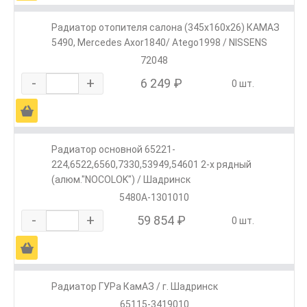
Радиатор отопителя салона (345x160x26) КАМАЗ
5490, Mercedes Axor1840/ Atego1998 / NISSENS
72048
-
+
6 249 ₽
0 шт.
Ä
Радиатор основной 65221-
224,6522,6560,7330,53949,54601 2-х рядный
(алюм."NOCOLOK") / Шадринск
5480А-1301010
-
+
59 854 ₽
0 шт.
Ä
Радиатор ГУРа КамАЗ / г. Шадринск
65115-3419010