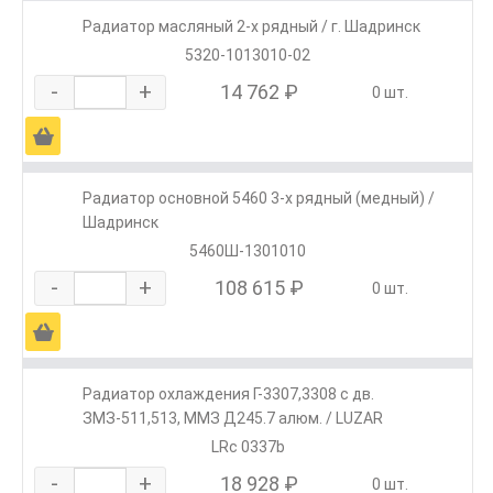
Радиатор масляный 2-х рядный / г. Шадринск
5320-1013010-02
-
+
14 762 ₽
0 шт.
Ä
Радиатор основной 5460 3-х рядный (медный) /
Шадринск
5460Ш-1301010
-
+
108 615 ₽
0 шт.
Ä
Радиатор охлаждения Г-3307,3308 с дв.
ЗМЗ-511,513, ММЗ Д245.7 алюм. / LUZAR
LRc 0337b
-
+
18 928 ₽
0 шт.