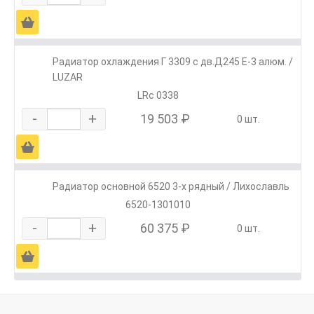
Ä
Радиатор охлаждения Г 3309 с дв.Д245 Е-3 алюм. /
LUZAR
LRc 0338
-
+
19 503 ₽
0 шт.
Ä
Радиатор основной 6520 3-х рядный / Лихославль
6520-1301010
-
+
60 375 ₽
0 шт.
Ä