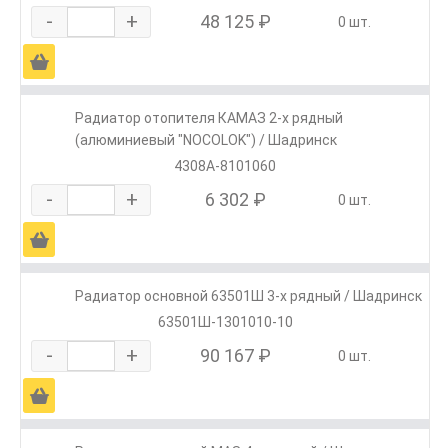
-
+
48 125 ₽
0 шт.
Ä
Радиатор отопителя КАМАЗ 2-х рядный
(алюминиевый "NOCOLOK") / Шадринск
4308А-8101060
-
+
6 302 ₽
0 шт.
Ä
Радиатор основной 63501Ш 3-х рядный / Шадринск
63501Ш-1301010-10
-
+
90 167 ₽
0 шт.
Ä