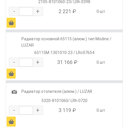
2105-8101060-23/ LRh 0398
-
+
2 221 ₽
0 шт.
Ä
Радиатор основной 65115 (алюм.) тип Modine /
LUZAR
65115М-1301010-23 / LRc07654
-
+
31 166 ₽
0 шт.
Ä
1
Радиатор отопителя (алюм.) / LUZAR
5320-8101060/ LRh 0720
-
+
3 119 ₽
0 шт.
Ä