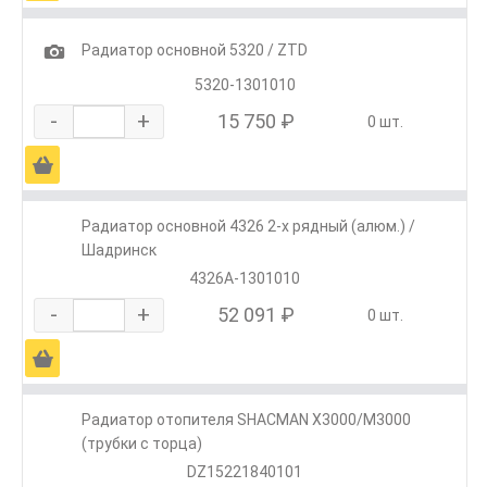
1
Радиатор основной 5320 / ZTD
5320-1301010
-
+
15 750 ₽
0 шт.
Ä
Радиатор основной 4326 2-х рядный (алюм.) /
Шадринск
4326А-1301010
-
+
52 091 ₽
0 шт.
Ä
Радиатор отопителя SHACMAN X3000/M3000
(трубки с торца)
DZ15221840101