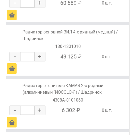
-
+
60 689 ₽
0 шт.
Ä
Радиатор основной ЗИЛ 4-х рядный (медный) /
Шадринск
130-1301010
-
+
48 125 ₽
0 шт.
Ä
Радиатор отопителя КАМАЗ 2-х рядный
(алюминиевый "NOCOLOK") / Шадринск
4308А-8101060
-
+
6 302 ₽
0 шт.
Ä