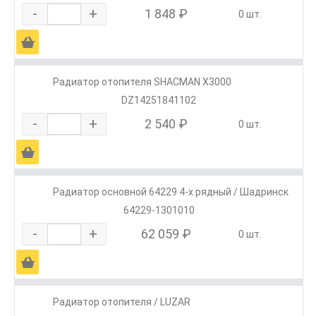
-
+
1 848 ₽
0 шт.
Ä
Радиатор отопителя SHACMAN X3000
DZ14251841102
-
+
2 540 ₽
0 шт.
Ä
Радиатор основной 64229 4-х рядный / Шадринск
64229-1301010
-
+
62 059 ₽
0 шт.
Ä
Радиатор отопителя / LUZAR