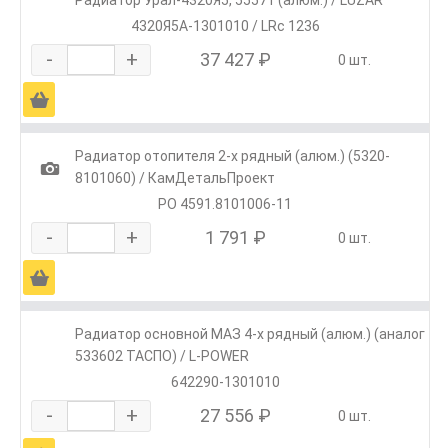
Радиатор Урал-4320Я5, 55571 (алюм.) / LUZAR
4320Я5А-1301010 / LRc 1236
-
+
37 427 ₽
0 шт.
Ä
Радиатор отопителя 2-х рядный (алюм.) (5320-
1
8101060) / КамДетальПроект
РО 4591.8101006-11
-
+
1 791 ₽
0 шт.
Ä
Радиатор основной МАЗ 4-х рядный (алюм.) (аналог
533602 ТАСПО) / L-POWER
642290-1301010
-
+
27 556 ₽
0 шт.