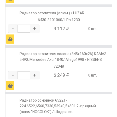
Радиатор отопителя (алюм.) / LUZAR
6430-8101060/ LRh 1230
-
+
3 117 ₽
0 шт.
Ä
Радиатор отопителя салона (345x160x26) КАМАЗ
5490, Mercedes Axor1840/ Atego1998 / NISSENS
72048
-
+
6 249 ₽
0 шт.
Ä
Радиатор основной 65221-
224,6522,6560,7330,53949,54601 2-х рядный
(алюм."NOCOLOK") / Шадринск