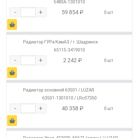
5480А-1301010
-
+
59 854 ₽
0 шт.
Ä
Радиатор ГУРа КамАЗ / г. Шадринск
65115-3419010
-
+
2 242 ₽
0 шт.
Ä
Радиатор основной 63501 / LUZAR
63501-1301010 / LRc07350
-
+
40 358 ₽
0 шт.
Ä