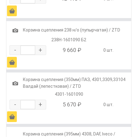
Ä
1
Корзина сцепления 238 н/о (пупырчатая) / ZTD
238Н-1601090 Б2
-
+
9 660 ₽
0 шт.
Ä
Корзина сцепления (350мм) ПАЗ, 4301,3309,33104
1
Валдай (лепестковая) / ZTD
4301-1601090
-
+
5 670 ₽
0 шт.
Ä
Корзина сцепления (395мм) 4308, DAF, Iveco /