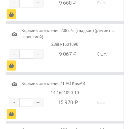
-
+
9 660 ₽
0 шт.
Ä
Корзина сцепления 238 с/о (гладкая) (ремонт с
1
гарантией)
238Н-1601090
-
+
9 067 ₽
0 шт.
Ä
1
Корзина сцепления / ПАО КамАЗ
14-1601090-10
-
+
15 970 ₽
0 шт.
Ä