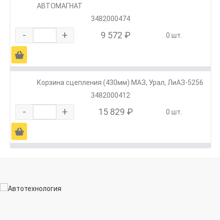
АВТОМАГНАТ
3482000474
-
+
9 572 ₽
0 шт.
Ä
Корзина сцепления (430мм) МАЗ, Урал, ЛиАЗ-5256
3482000412
-
+
15 829 ₽
0 шт.
Ä