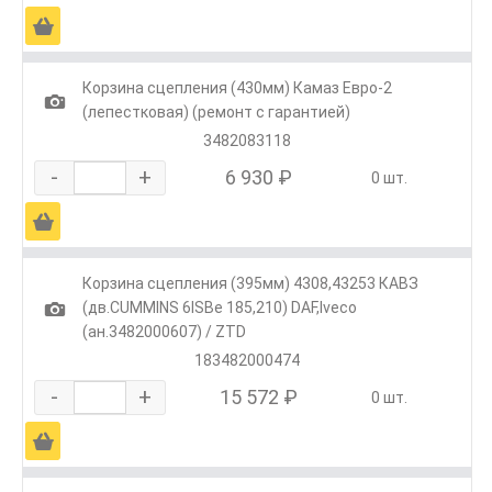
Ä
Корзина сцепления (430мм) Камаз Евро-2
1
(лепестковая) (ремонт с гарантией)
3482083118
-
+
6 930 ₽
0 шт.
Ä
Корзина сцепления (395мм) 4308,43253 КАВЗ
1
(дв.CUMMINS 6ISBe 185,210) DAF,Iveco
(ан.3482000607) / ZTD
183482000474
-
+
15 572 ₽
0 шт.
Ä