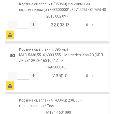
Корзина сцепления (350мм) с выжимным
подшипником (ан.3483000001, 3970505) / CUMMINS
2018 002 097
-
+
32 093 ₽
0 шт.
Ä
Корзина сцепления (395 мм)
1
МАЗ-5336,5516,6303,5551, Mercedes, КамАЗ (КПП-
ZF-9S109,ZF-16S10) / ZTD
3482000463
-
+
7 350 ₽
0 шт.
Ä
Корзина сцепления (430мм) 238, 7511
(лепестковая) / Тюмень
ТМ184-1601090