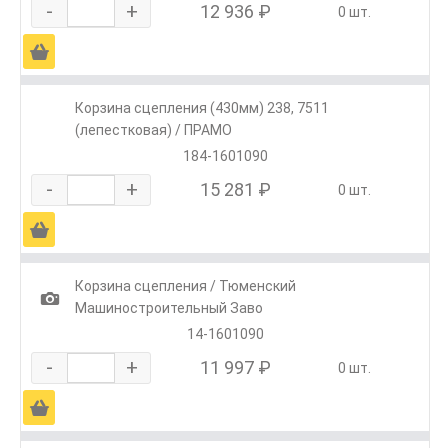
-
+
12 936 ₽
0 шт.
Ä
Корзина сцепления (430мм) 238, 7511
(лепестковая) / ПРАМО
184-1601090
-
+
15 281 ₽
0 шт.
Ä
Корзина сцепления / Тюменский
1
Машиностроительный Заво
14-1601090
-
+
11 997 ₽
0 шт.
Ä