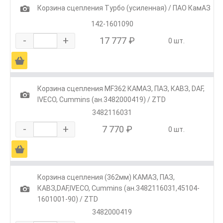
1
Корзина сцепления Турбо (усиленная) / ПАО КамАЗ
142-1601090
-
+
17 777 ₽
0 шт.
Ä
Корзина сцепления MF362 КАМАЗ, ПАЗ, КАВЗ, DAF,
1
IVECO, Cummins (ан.3482000419) / ZTD
3482116031
-
+
7 770 ₽
0 шт.
Ä
Корзина сцепления (362мм) КАМАЗ, ПАЗ,
1
КАВЗ,DAF,IVECO, Cummins (ан.3482116031,45104-
1601001-90) / ZTD
3482000419