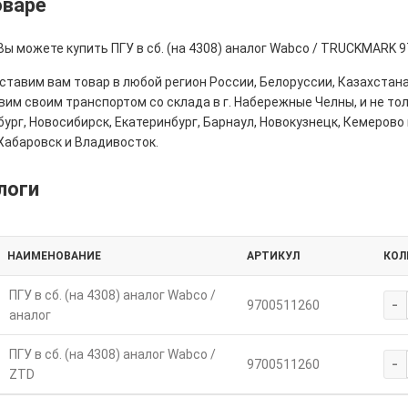
оваре
Вы можете купить ПГУ в сб. (на 4308) аналог Wabco / TRUCKMARK 
тавим вам товар в любой регион России, Белоруссии, Казахстана
им своим транспортом со склада в г. Набережные Челны, и не толь
ург, Новосибирск, Екатеринбург, Барнаул, Новокузнецк, Кемерово 
Хабаровск и Владивосток.
логи
НАИМЕНОВАНИЕ
АРТИКУЛ
КОЛ
ПГУ в сб. (на 4308) аналог Wabco /
-
9700511260
аналог
ПГУ в сб. (на 4308) аналог Wabco /
-
9700511260
ZTD