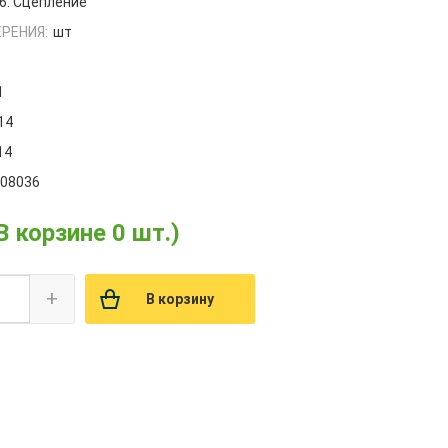
6. Сцепление
РЕНИЯ:
шт
1
14
14
008036
В корзине 0 шт.)
+
В корзину