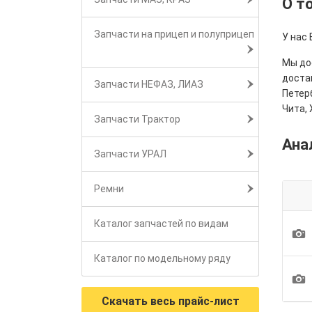
О т
Запчасти на прицеп и полуприцеп
У нас 
Мы дос
достав
Запчасти НЕФАЗ, ЛИАЗ
Петерб
Чита, 
Запчасти Трактор
Ана
Запчасти УРАЛ
Ремни
Каталог запчастей по видам
1
Каталог по модельному ряду
1
Скачать весь прайс-лист