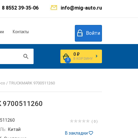
8 8552 39-35-06
info@mig-auto.ru
ии
Контакты
Войти
0 ₽
В КОРЗИНУ
0
abco / TRUCKMARK 9700511260
RK 9700511260
0511260
( 0 )
ЛЬ:
Китай
В закладки