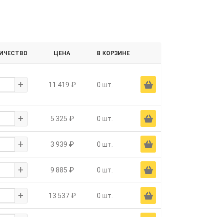
ИЧЕСТВО
ЦЕНА
В КОРЗИНЕ
+
Ä
11 419 ₽
0 шт.
+
Ä
5 325 ₽
0 шт.
+
Ä
3 939 ₽
0 шт.
+
Ä
9 885 ₽
0 шт.
+
Ä
13 537 ₽
0 шт.