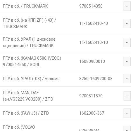
-
ПГУ в сб. / TRUCKMARK
9700514350
ПГУ в сб. (на КПП ZF ) (-40) /
-
11-1602410-40
TRUCKMARK
ПГУ в сб. УРАЛ (1 дисковое
-
11-1602410-10
сцепление) / TRUCKMARK
ПГУ в сб. (КАМАЗ 6580, IVECO)
-
16080900010
9700514550 / SORL
-
ПГУ в сб. УРАЛ (-08) / Беломо
8250-1609200-08
ПГУ в сб. MAN, DAF
-
9700511570
(ан.VG3229,VG3208) / ZTD
-
ПГУ в сб. (FAW J5) / ZTD
1602300-367
ПГУ в сб. (VOLVO
-
626639AM