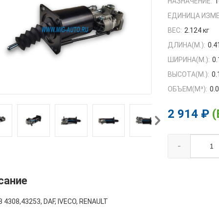
НАЗНАЧЕНИЕ:
1
ЕДИНИЦА ИЗМЕ
ВЕС:
2.124 кг
ДЛИНА(М.):
0.4
ШИРИНА(М.):
0.
ВЫСОТА(М.):
0.
ОБЪЕМ(M³):
0.
2 914 ₽
(
-
сание
4308,43253, DAF, IVECO, RENAULT