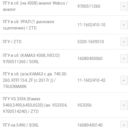
ПГУ в сб. (на 4308) аналог Wabco /
-
9700511260
аналог
ПГУ в сб. УРАЛ (1 дисковое
-
11-1602410-10
сцепление) / ZTD
-
ПГУ / ZTD
5320-1609510
ПГУ в сб. (КАМАЗ 4308, IVECO)
-
16080450060
9700511260 / SORL
ПГУ в сб. (а/м КАМАЗ с дв. 740.30-
-
260, КПП 154, ZF (с 2017г.)) /
11-1602410-42
TRUCKMARK
ПГУ VG 3356 (Камаз
-
5460,5490,6450,6520) (ан. VG3354,
VG3356
9700514240) / ZTD
-
ПГУ на 5490 / SORL
16080430140