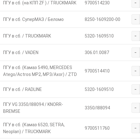
-
ПГУ в сб. (на КПП ZF ) / TRUCKMARK
9700514230
-
ПГУ в сб. СуперМАЗ / Беломо
8250-1609200-00
-
ПГУ в сб. / TRUCKMARK
5320-1609510
-
ПГУ в сб. / VADEN
306.01.0087
ПГУ в сб. (Камаз 5490, MERCEDES
-
9700514410
Atego/Actros МР2, МР3/Axor) / ZTD
-
ПГУ в сб. / RADLINE
5320-1609510
ПГУ VG 3350/I88094 / KNORR-
-
3350/I88094
BREMSE
ПГУ в сб. (Камаз 6520, SETRA,
-
9700511760
Neoplan) / TRUCKMARK