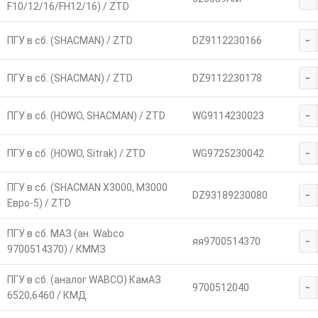
F10/12/16/FH12/16) / ZTD
-
ПГУ в сб. (SHACMAN) / ZTD
DZ9112230166
-
ПГУ в сб. (SHACMAN) / ZTD
DZ9112230178
-
ПГУ в сб. (HOWO, SHACMAN) / ZTD
WG9114230023
-
ПГУ в сб. (HOWO, Sitrak) / ZTD
WG9725230042
ПГУ в сб. (SHACMAN X3000, M3000
-
DZ93189230080
Евро-5) / ZTD
ПГУ в сб. МАЗ (ан. Wabco
-
яя9700514370
9700514370) / КММЗ
ПГУ в сб. (аналог WABCO) КамАЗ
-
9700512040
6520,6460 / КМД