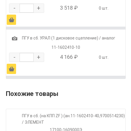
-
+
3 518 ₽
0 шт.
Ä
1
ПГУ в сб. УРАЛ (1 дисковое сцепление) / аналог
11-1602410-10
-
+
4 166 ₽
0 шт.
Ä
Похожие товары
ПГУ в сб. (на КПП ZF ) (ан.11-1602410-40,9700514230)
/ ЭЛЕМЕНТ
17100-1609000Э