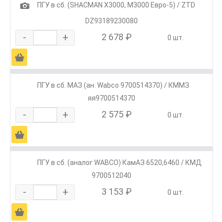
1
ПГУ в сб. (SHACMAN X3000, M3000 Евро-5) / ZTD
DZ93189230080
-
+
2 678 ₽
0 шт.
Ä
ПГУ в сб. МАЗ (ан. Wabco 9700514370) / КММЗ
яя9700514370
-
+
2 575 ₽
0 шт.
Ä
ПГУ в сб. (аналог WABCO) КамАЗ 6520,6460 / КМД
9700512040
-
+
3 153 ₽
0 шт.
Ä