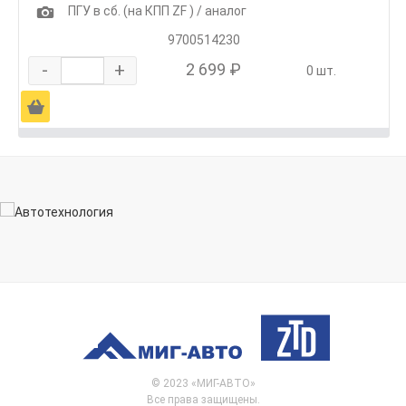
1
ПГУ в сб. (на КПП ZF ) / аналог
9700514230
-
+
2 699 ₽
0 шт.
Ä
© 2023 «МИГ-АВТО»
Все права защищены.