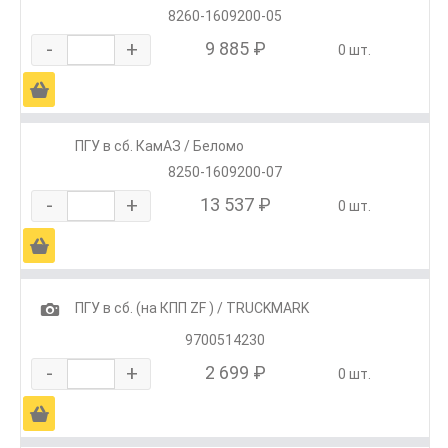
8260-1609200-05
-
+
9 885 ₽
0 шт.
Ä
ПГУ в сб. КамАЗ / Беломо
8250-1609200-07
-
+
13 537 ₽
0 шт.
Ä
1
ПГУ в сб. (на КПП ZF ) / TRUCKMARK
9700514230
-
+
2 699 ₽
0 шт.
Ä