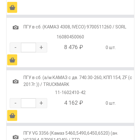
Ä
1
ПГУ в сб. (КАМАЗ 4308, IVECO) 9700511260 / SORL
16080450060
-
+
8 476 ₽
0 шт.
Ä
ПГУ в сб. (а/м КАМАЗ с дв. 740.30-260, КПП 154, ZF (с
1
2017г.)) / TRUCKMARK
11-1602410-42
-
+
4 162 ₽
0 шт.
Ä
ПГУ VG 3356 (Камаз 5460,5490,6450,6520) (ан.
1
VG3354, 9700514240) / ZTD