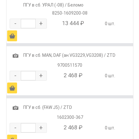
ПГУ в сб. УРАЛ (-08) / Беломо
8250-1609200-08
-
+
13 444 ₽
0 шт.
Ä
1
ПГУ в сб. MAN, DAF (ан.VG3229,VG3208) / ZTD
9700511570
-
+
2 468 ₽
0 шт.
Ä
1
ПГУ в сб. (FAW J5) / ZTD
1602300-367
-
+
2 468 ₽
0 шт.