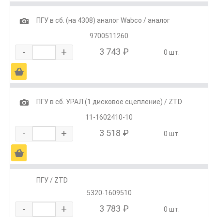
1
ПГУ в сб. (на 4308) аналог Wabco / аналог
9700511260
-
+
3 743 ₽
0 шт.
Ä
1
ПГУ в сб. УРАЛ (1 дисковое сцепление) / ZTD
11-1602410-10
-
+
3 518 ₽
0 шт.
Ä
ПГУ / ZTD
5320-1609510
-
+
3 783 ₽
0 шт.