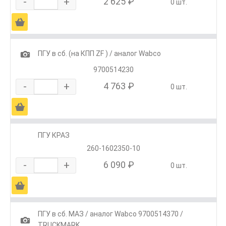
-
+
2 625 ₽
0 шт.
Ä
1
ПГУ в сб. (на КПП ZF ) / аналог Wabco
9700514230
-
+
4 763 ₽
0 шт.
Ä
ПГУ КРАЗ
260-1602350-10
-
+
6 090 ₽
0 шт.
Ä
ПГУ в сб. МАЗ / аналог Wabco 9700514370 /
1
TRUCKMARK