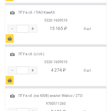
1
ПГУ в сб. / ПАО КамАЗ
5320-1609510
-
+
15 165 ₽
0 шт.
Ä
1
ПГУ в сб. (с/сб.)
5320-1609510
-
+
4 274 ₽
0 шт.
Ä
1
ПГУ в сб. (на 4308) аналог Wabco / ZTD
9700511260