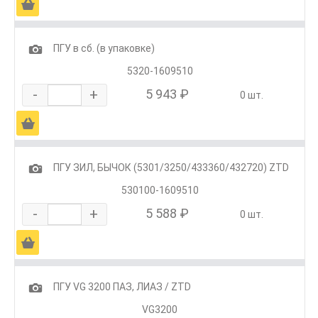
Ä
1
ПГУ в сб. (в упаковке)
5320-1609510
-
+
5 943 ₽
0 шт.
Ä
1
ПГУ ЗИЛ, БЫЧОК (5301/3250/433360/432720) ZTD
530100-1609510
-
+
5 588 ₽
0 шт.
Ä
1
ПГУ VG 3200 ПАЗ, ЛИАЗ / ZTD
VG3200