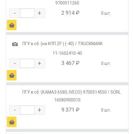
9700511260
-
+
2 914 ₽
0 шт.
Ä
1
ПГУ в сб. (на КПП ZF ) (-40) / TRUCKMARK
11-1602410-40
-
+
3 467 ₽
0 шт.
Ä
ПГУ в сб. (КАМАЗ 6580, IVECO) 9700514550 / SORL
16080900010
-
+
9 371 ₽
0 шт.
Ä