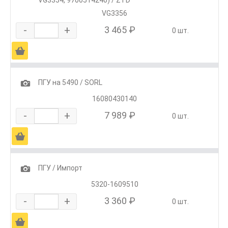
VG3356
-
+
3 465 ₽
0 шт.
Ä
1
ПГУ на 5490 / SORL
16080430140
-
+
7 989 ₽
0 шт.
Ä
1
ПГУ / Импорт
5320-1609510
-
+
3 360 ₽
0 шт.
Ä