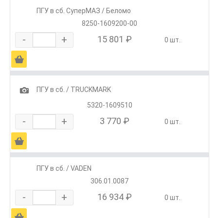
ПГУ в сб. СуперМАЗ / Беломо
8250-1609200-00
-
+
15 801 ₽
0 шт.
Ä
1
ПГУ в сб. / TRUCKMARK
5320-1609510
-
+
3 770 ₽
0 шт.
Ä
ПГУ в сб. / VADEN
306.01.0087
-
+
16 934 ₽
0 шт.
Ä