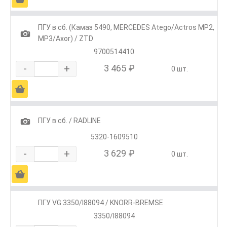
ПГУ в сб. (Камаз 5490, MERCEDES Atego/Actros МР2,
1
МР3/Axor) / ZTD
9700514410
-
+
3 465 ₽
0 шт.
Ä
1
ПГУ в сб. / RADLINE
5320-1609510
-
+
3 629 ₽
0 шт.
Ä
ПГУ VG 3350/I88094 / KNORR-BREMSE
3350/I88094