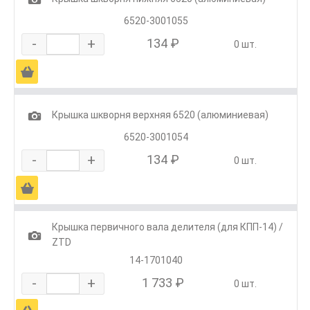
6520-3001055
-
+
134 ₽
0 шт.
Ä
1
Крышка шкворня верхняя 6520 (алюминиевая)
6520-3001054
-
+
134 ₽
0 шт.
Ä
Крышка первичного вала делителя (для КПП-14) /
1
ZTD
14-1701040
-
+
1 733 ₽
0 шт.