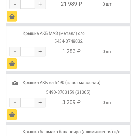
-
+
21 989 ₽
0 шт.
Ä
Крышка АКБ МАЗ (металл) с/о
5434-3748032
-
+
1 283 ₽
0 шт.
Ä
1
Крышка АКБ на 5490 (пластмассовая)
5490-3703159 (31005)
-
+
3 209 ₽
0 шт.
Ä
Крышка башмака балансира (алюминиевая) н/о