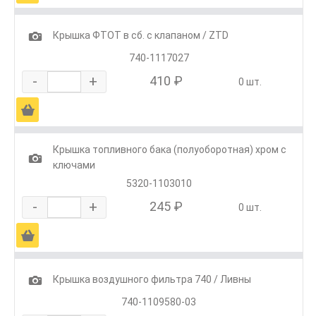
1
Крышка ФТОТ в сб. с клапаном / ZTD
740-1117027
-
+
410 ₽
0 шт.
Ä
Крышка топливного бака (полуоборотная) хром с
1
ключами
5320-1103010
-
+
245 ₽
0 шт.
Ä
1
Крышка воздушного фильтра 740 / Ливны
740-1109580-03