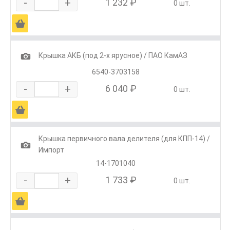
-
+
1 232 ₽
0 шт.
Ä
1
Крышка АКБ (под 2-х ярусное) / ПАО КамАЗ
6540-3703158
-
+
6 040 ₽
0 шт.
Ä
Крышка первичного вала делителя (для КПП-14) /
1
Импорт
14-1701040
-
+
1 733 ₽
0 шт.
Ä