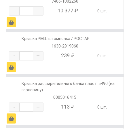
7406-1002260
-
+
10 377 ₽
0 шт.
Ä
Крышка РМШ штамповка / РОСТАР
1630-2919060
-
+
239 ₽
0 шт.
Ä
Крышка расширительного бачка пласт. 5490 (на
горловину)
0005016415
-
+
113 ₽
0 шт.
Ä