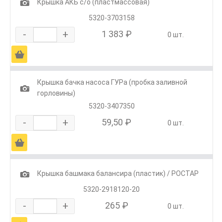
1
Крышка АКБ с/о (пластмассовая)
5320-3703158
-
+
1 383 ₽
0 шт.
Ä
Крышка бачка насоса ГУРа (пробка заливной
1
горловины)
5320-3407350
-
+
59,50 ₽
0 шт.
Ä
1
Крышка башмака балансира (пластик) / РОСТАР
5320-2918120-20
-
+
265 ₽
0 шт.