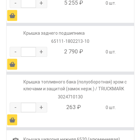
-
+
5 255 ₽
0 шт.
Ä
Крышка заднего подшипника
65111-1802213-10
-
+
2 790 ₽
0 шт.
Ä
Крышка топливного бака (полуоборотная) хром с
ключами и защитой (замок нерж.) / TRUCKMARK
3024710130
-
+
263 ₽
0 шт.
Ä
1
Крышка шкворня нижняя 6520 (алюминиевая)