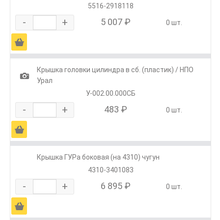
5516-2918118
-
+
5 007 ₽
0 шт.
Ä
Крышка головки цилиндра в сб. (пластик) / НПО
1
Урал
У-002.00.000СБ
-
+
483 ₽
0 шт.
Ä
Крышка ГУРа боковая (на 4310) чугун
4310-3401083
-
+
6 895 ₽
0 шт.
Ä