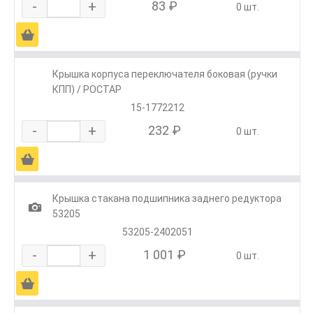
-
+
83 ₽
0 шт.
Ä
Крышка корпуса переключателя боковая (ручки
КПП) / РОСТАР
15-1772212
-
+
232 ₽
0 шт.
Ä
Крышка стакана подшипника заднего редуктора
1
53205
53205-2402051
-
+
1 001 ₽
0 шт.
Ä