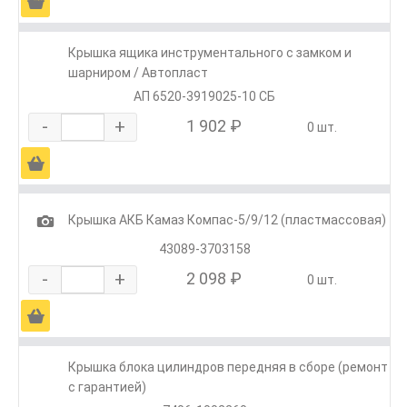
Ä
Крышка ящика инструментального с замком и
шарниром / Автопласт
АП 6520-3919025-10 СБ
-
+
1 902 ₽
0 шт.
Ä
1
Крышка АКБ Камаз Компас-5/9/12 (пластмассовая)
43089-3703158
-
+
2 098 ₽
0 шт.
Ä
Крышка блока цилиндров передняя в сборе (ремонт
с гарантией)