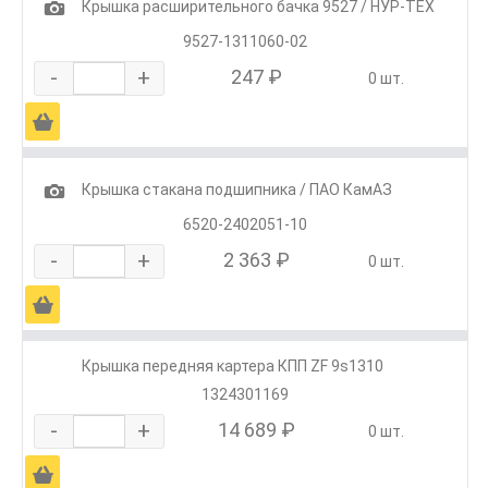
1
Крышка расширительного бачка 9527 / НУР-ТЕХ
9527-1311060-02
-
+
247 ₽
0 шт.
Ä
1
Крышка стакана подшипника / ПАО КамАЗ
6520-2402051-10
-
+
2 363 ₽
0 шт.
Ä
Крышка передняя картера КПП ZF 9s1310
1324301169
-
+
14 689 ₽
0 шт.
Ä