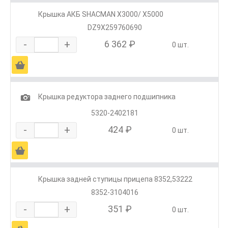
Крышка АКБ SHACMAN X3000/ X5000
DZ9X259760690
-
+
6 362 ₽
0 шт.
Ä
1
Крышка редуктора заднего подшипника
5320-2402181
-
+
424 ₽
0 шт.
Ä
Крышка задней ступицы прицепа 8352,53222
8352-3104016
-
+
351 ₽
0 шт.