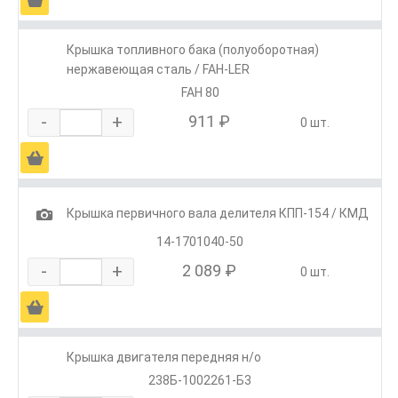
Крышка топливного бака (полуоборотная)
нержавеющая сталь / FAH-LER
FAH 80
-
+
911 ₽
0 шт.
Ä
1
Крышка первичного вала делителя КПП-154 / КМД
14-1701040-50
-
+
2 089 ₽
0 шт.
Ä
Крышка двигателя передняя н/о
238Б-1002261-Б3