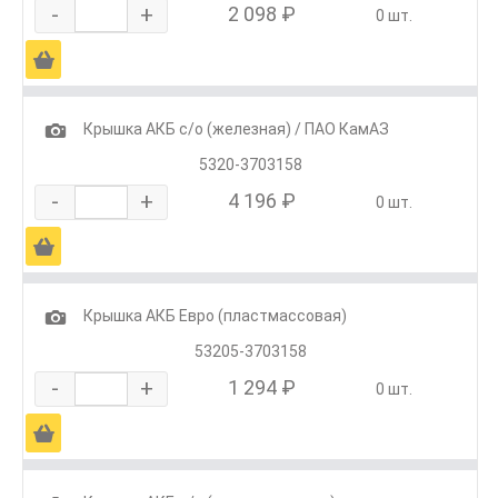
-
+
2 098 ₽
0 шт.
Ä
1
Крышка АКБ с/о (железная) / ПАО КамАЗ
5320-3703158
-
+
4 196 ₽
0 шт.
Ä
1
Крышка АКБ Евро (пластмассовая)
53205-3703158
-
+
1 294 ₽
0 шт.
Ä