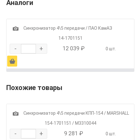
Аналоги
1
Синхронизатор 4\5 передачи / ПАО КамАЗ
14-1701151
-
+
12 039 ₽
0 шт.
Ä
Похожие товары
1
Синхронизатор 4\5 передачи КПП-154 / MARSHALL
154-1701151 / M3310044
-
+
9 281 ₽
0 шт.