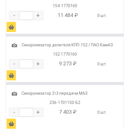
154-1770160
-
+
11 484 ₽
0 шт.
Ä
1
Синхронизатор делителя КПП-152 / ПАО КамАЗ
152.1770160
-
+
9 273 ₽
0 шт.
Ä
1
Синхронизатор 2\3 передачи МАЗ
236-1701150-Б2
-
+
7 403 ₽
0 шт.
Ä