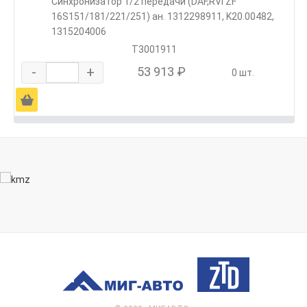
Синхронизатор 1/2 передачи (DAF,RVI ZF
16S151/181/221/251) ан. 1312298911, K20.00482,
1315204006
T3001911
-
+
53 913 ₽
0 шт.
Ä