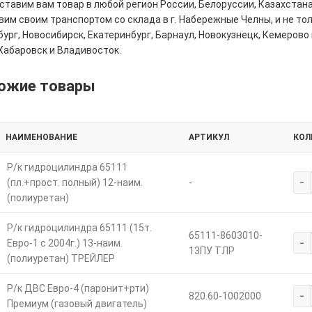
тавим вам товар в любой регион России, Белоруссии, Казахстана
им своим транспортом со склада в г. Набережные Челны, и не толь
ург, Новосибирск, Екатеринбург, Барнаул, Новокузнецк, Кемерово 
Хабаровск и Владивосток.
ожие товары
НАИМЕНОВАНИЕ
АРТИКУЛ
КОЛ
Р/к гидроцилиндра 65111
-
(пл.+прост. полный) 12-наим.
-
(полиуретан)
Р/к гидроцилиндра 65111 (15т.
65111-8603010-
-
Евро-1 с 2004г.) 13-наим.
13ПУ ТЛР
(полиуретан) ТРЕЙЛЕР
Р/к ДВС Евро-4 (паронит+рти)
-
820.60-1002000
Премиум (газовый двигатель)