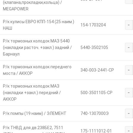
(клапана,прокладки,кольца) /
MEGAPOWER
Р/к кулисы ЕВРО КПП-154 (25 наим.)
-
154-1703204
НАШ
Р/к тормозных колодок МАЗ 5440
-
(накладки расточ. +закл.) задний /
5440-3502105
Барнаул
Р/к тормозных колодок переднего
-
340-003-2441-СР
моста / АККОР
Р/к тормозных колодок МАЗ
-
(накладки +закл.) передний /
500-3501105-СР
АККОР
-
Р/к помпы (19 наим) / ЭЛЕМЕНТ
740-1307000Э
Р/к ТНВД для дв.238БЕ2, 7511
-
175-1111012-01