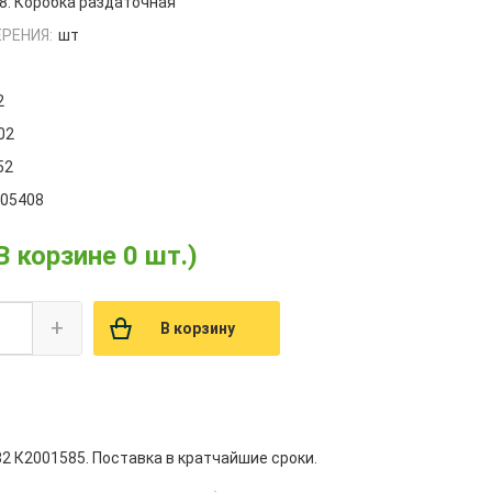
8. Коробка раздаточная
РЕНИЯ:
шт
2
02
52
005408
В корзине 0 шт.)
+
В корзину
2 К2001585. Поставка в кратчайшие сроки.