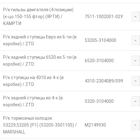
Р/к гильзы двигателя (4 позиции)
-
(к-цо 150-155 фтор) (ЯРТИ) /
7511-1002001-02У
КАМРТИ
Р/к задней ступицы Евро из 6-ти (в
-
53205-3104000
коробке) / ZTD
Р/к задней ступицы 6520 из 5-ти (в
-
6520-3104000
коробке) / ZTD
Р/к ступицы на 4310 из 4-х (в
-
4310-2304089/099
коробке) / ZTD
Р/к задней ступицы из 4-х (в
-
5320-3104000
коробке) / ZTD
Р/к тормозных колодок
-
53229,53205 (Р1) (53205-3501105) /
M2149930
MARSHALL