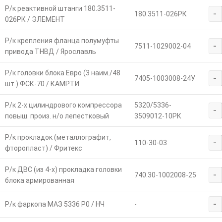
Р/к реактивной штанги 180.3511-
-
180.3511-026РК
026РК / ЭЛЕМЕНТ
Р/к крепления фланца полумуфты
-
7511-1029002-04
привода ТНВД / Ярославль
Р/к головки блока Евро (3 наим./48
-
7405-1003008-24У
шт.) ФСК-70 / КАМРТИ
Р/к 2-х цилиндрового компрессора
5320/5336-
-
повыш. произ. н/о лепестковый
3509012-10РК
Р/к прокладок (металлографит,
-
110-30-03
фторопласт) / Фритекс
Р/к ДВС (из 4-х) прокладка головки
-
740.30-1002008-25
блока армированная
-
Р/к фаркопа МАЗ 5336 Р0 / НЧ
-