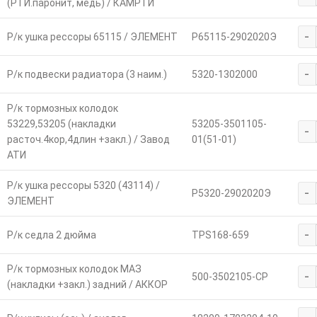
(РТИ.паронит, медь) / КАМРТИ
-
Р/к ушка рессоры 65115 / ЭЛЕМЕНТ
Р65115-2902020Э
-
Р/к подвески радиатора (3 наим.)
5320-1302000
Р/к тормозных колодок
53229,53205 (накладки
53205-3501105-
-
расточ.4кор,4длин +закл.) / Завод
01(51-01)
АТИ
Р/к ушка рессоры 5320 (43114) /
-
Р5320-2902020Э
ЭЛЕМЕНТ
-
Р/к седла 2 дюйма
TPS168-659
Р/к тормозных колодок МАЗ
-
500-3502105-СР
(накладки +закл.) задний / АККОР