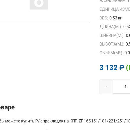
НАЗНАЧЕНИЕ:
1
ЕДИНИЦА ИЗМЕ
ВЕС:
0.53 кг
ДЛИНА(М.):
0.5
ШИРИНА(М.):
0.
ВЫСОТА(М.):
0.
ОБЪЕМ(M³):
0.
3 132 ₽
(
-
оваре
Вы можете купить Р/к прокладок на КПП ZF 16S151/181/221/251/18