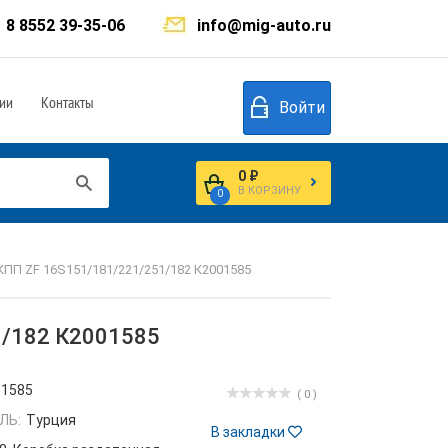
8 8552 39-35-06
info@mig-auto.ru
ии
Контакты
Войти
0 ₽
В КОРЗИНУ
0
КПП ZF 16S151/181/221/251/182 К2001585
1/182 К2001585
01585
( 0 )
ЛЬ:
Турция
В закладки