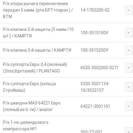
Р/к опоры рычага переключения
-
передач 5 наим. (рти БРТ+парон.) /
14-1702200-02
ВТМ
Р/к клапана 2-й защиты (5 наим./10
-
100-3515100У
шт.) / КАМРТИ
-
Р/к клапана 3-й защиты / КАМРТИ
100-3515200У
Р/к суппорта Евро-3,4 (зеленый)
-
6520-3502000-02 П
(2поз,8деталей) / PLANTAGO
Р/к суппорта Евро (кольца
5320-3501134-
-
Строймаш)
10/3522137
Р/к шкворня МАЗ 64221 Евро
-
64221-3001101
(полный из 6-ти) / аналог
Р/к 1-но цилиндрового
компрессора №1
-
350-27-001