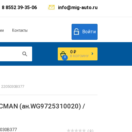
8 8552 39-35-06
info@mig-auto.ru
ии
Контакты
Войти
0 ₽
В КОРЗИНУ
0
 2205030B377
ACMAN (ан.WG9725310020) /
5030B377
( 0 )