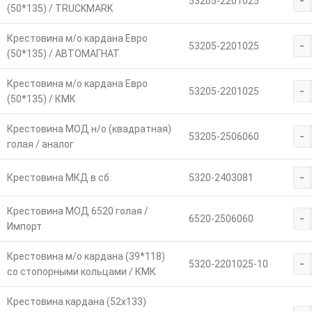
-
53205-2201025
(50*135) / TRUCKMARK
Крестовина м/о кардана Евро
-
53205-2201025
(50*135) / АВТОМАГНАТ
Крестовина м/о кардана Евро
-
53205-2201025
(50*135) / КМК
Крестовина МОД н/о (квадратная)
-
53205-2506060
голая / аналог
-
Крестовина МКД в сб.
5320-2403081
Крестовина МОД 6520 голая /
-
6520-2506060
Импорт
Крестовина м/о кардана (39*118)
-
5320-2201025-10
со стопорными кольцами / КМК
Крестовина кардана (52х133)