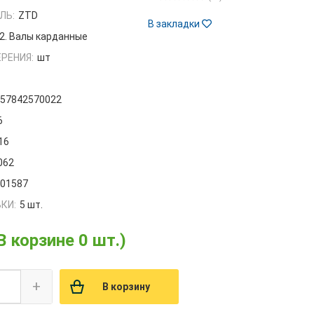
ЛЬ:
ZTD
В закладки
2. Валы карданные
РЕНИЯ:
шт
657842570022
6
16
062
001587
КИ:
5 шт.
В корзине 0 шт.)
+
В корзину