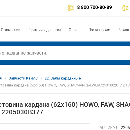
8 800 700-80-89
О компании
Гарантии и доставка
Оплата
Поставщикам
Ваканс
я
Запчасти КамАЗ
22. Валы карданные
товина кардана (62х160) HOWO, FAW, SHACMAN (ан.WG9725310020) / ZTD
стовина кардана (62х160) HOWO, FAW, SH
 2205030B377
АРТИКУЛ:
220