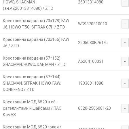
-
HOWO, SHACMAN
26013314080
(ан.AZ26013314080) / ZTD
Крестовина кардана (70х178) FAW
-
WG9370310010
J6, HOWO T5G, SITRAK C7H / ZTD
Крестовина кардана (70х166) FAW
-
2205030B761/b
J6 / ZTD
Крестовина кардана (57*152)
-
А6204100031
SHACMAN, HOWO, DAF, MAN / ZTD
Крестовина кардана (57*144)
-
SHACMAN, SITRAK, HOWO, FAW,
19036311080
DONGFENG / ZTD
Крестовина МОД 6520 в сб.
-
сателлитами и шайбами / ПАО
6520-2506081-20
КамАЗ
Крестовина МОД 6520 голая /