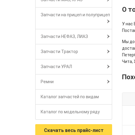
О т
Запчасти на прицеп и полуприцеп
У нас
Поста
Запчасти НЕФАЗ, ЛИАЗ
Мы дос
достав
Запчасти Трактор
Петерб
Чита, 
Запчасти УРАЛ
Пох
Ремни
Каталог запчастей по видам
Каталог по модельному ряду
Скачать весь прайс-лист