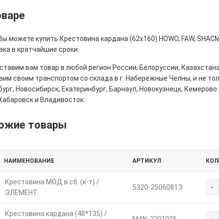
оваре
 Вы можете купить Крестовина кардана (62х160) HOWO, FAW, SHAC
вка в кратчайшие сроки.
тавим вам товар в любой регион России, Белоруссии, Казахстана
им своим транспортом со склада в г. Набережные Челны, и не толь
ург, Новосибирск, Екатеринбург, Барнаул, Новокузнецк, Кемерово 
Хабаровск и Владивосток.
ожие товары
НАИМЕНОВАНИЕ
АРТИКУЛ
КОЛ
Крестовина МОД в сб. (к-т) /
-
5320-2506081Э
ЭЛЕМЕНТ
Крестовина кардана (48*135) /
-