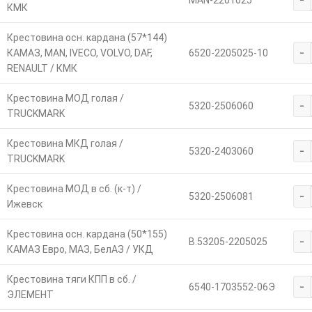
MAN-2201025
КМК
Крестовина осн. кардана (57*144)
-
КАМАЗ, МАN, IVECO, VOLVO, DAF,
6520-2205025-10
RENAULT / КМК
Крестовина МОД голая /
-
5320-2506060
TRUCKMARK
Крестовина МКД голая /
-
5320-2403060
TRUCKMARK
Крестовина МОД в сб. (к-т) /
-
5320-2506081
Ижевск
Крестовина осн. кардана (50*155)
-
В.53205-2205025
КАМАЗ Евро, МАЗ, БелАЗ / УКД
Крестовина тяги КПП в сб. /
-
6540-1703552-06Э
ЭЛЕМЕНТ