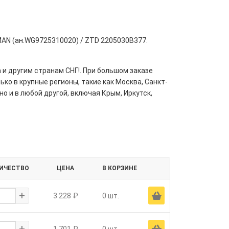
MAN (ан.WG9725310020) / ZTD 2205030B377.
 и другим странам СНГ!. При большом заказе
ко в крупные регионы, такие как Москва, Санкт-
но и в любой другой, включая Крым, Иркутск,
ИЧЕСТВО
ЦЕНА
В КОРЗИНЕ
+
Ä
3 228 ₽
0 шт.
+
Ä