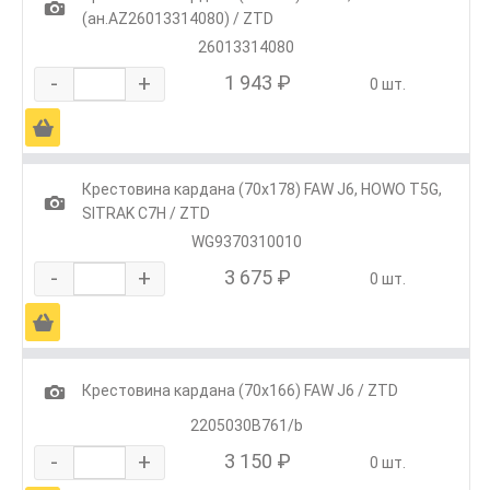
1
(ан.AZ26013314080) / ZTD
26013314080
-
+
1 943 ₽
0 шт.
Ä
Крестовина кардана (70х178) FAW J6, HOWO T5G,
1
SITRAK C7H / ZTD
WG9370310010
-
+
3 675 ₽
0 шт.
Ä
1
Крестовина кардана (70х166) FAW J6 / ZTD
2205030B761/b
-
+
3 150 ₽
0 шт.