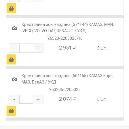
Ä
Крестовина осн. кардана (57*144) КАМАЗ, МАN,
1
IVECO, VOLVO, DAF, RENAULT / УКД
У.6520-2205025-10
-
+
2 951 ₽
0 шт.
Ä
Крестовина осн. кардана (50*155) КАМАЗ Евро,
1
МАЗ, БелАЗ / УКД
У.53205-2205025
-
+
2 074 ₽
0 шт.
Ä