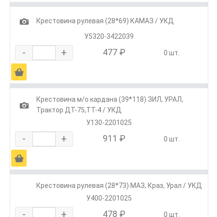
1
Крестовина рулевая (28*69) КАМАЗ / УКД
У.5320-3422039
-
+
477 ₽
0 шт.
Ä
Крестовина м/о кардана (39*118) ЗИЛ, УРАЛ,
1
Трактор ДТ-75,ТТ-4 / УКД
У.130-2201025
-
+
911 ₽
0 шт.
Ä
Крестовина рулевая (28*73) МАЗ, Краз, Урал / УКД
У.400-2201025
-
+
478 ₽
0 шт.