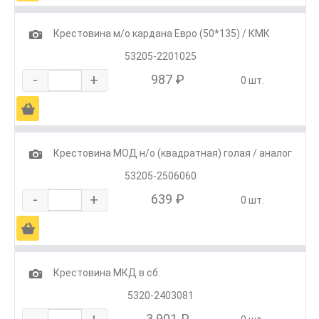
1
Крестовина м/о кардана Евро (50*135) / КМК
53205-2201025
-
+
987 ₽
0 шт.
Ä
1
Крестовина МОД н/о (квадратная) голая / аналог
53205-2506060
-
+
639 ₽
0 шт.
Ä
1
Крестовина МКД в сб.
5320-2403081
-
+
3 901 ₽