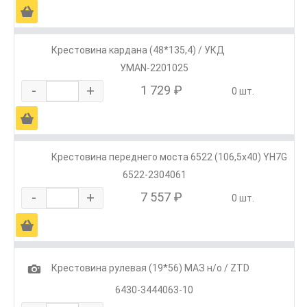
Ä
Крестовина кардана (48*135,4) / УКД
У.MAN-2201025
-
+
1 729 ₽
0 шт.
Ä
Крестовина переднего моста 6522 (106,5х40) YH7G
6522-2304061
-
+
7 557 ₽
0 шт.
Ä
1
Крестовина рулевая (19*56) МАЗ н/о / ZTD
6430-3444063-10