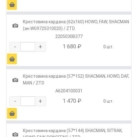
Ä
Крестовина кардана (62х160) HOWO, FAW, SHACMAN
1
(ан.WG9725310020) / ZTD
2205030B377
-
+
1 680 ₽
0 шт.
Ä
Крестовина кардана (57*152) SHACMAN, HOWO, DAF,
1
MAN / ZTD
А6204100031
-
+
1 470 ₽
0 шт.
Ä
Крестовина кардана (57*144) SHACMAN, SITRAK,
1