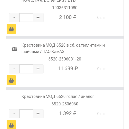
HOWO, FAW, DONGFENG / ZTD
19036311080
-
+
2 100 ₽
0 шт.
Ä
Крестовина МОД 6520 в сб. сателлитами и
1
шайбами / ПАО КамАЗ
6520-2506081-20
-
+
11 689 ₽
0 шт.
Ä
Крестовина МОД 6520 голая / аналог
6520-2506060
-
+
1 392 ₽
0 шт.
Ä