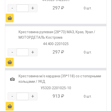
-
+
297 ₽
0 шт.
Ä
Крестовина рулевая (28*73) МАЗ, Краз, Урал /
МОТОРДЕТАЛЬ Кострома
44.400-2201025
-
+
297 ₽
0 шт.
Ä
Крестовина м/о кардана (39*118) со стопорными
1
кольцами / УКД
У.5320-2201025-10
-
+
913 ₽
0 шт.
Ä