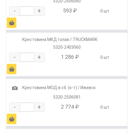
5320-2506060
-
+
593 ₽
0 шт.
Ä
Крестовина МКД голая / TRUCKMARK
5320-2403060
-
+
1 286 ₽
0 шт.
Ä
1
Крестовина МОД в сб. (к-т) / Ижевск
5320-2506081
-
+
2 774 ₽
0 шт.
Ä