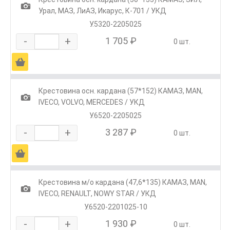
1
Урал, МАЗ, ЛиАЗ, Икарус, К-701 / УКД
У.5320-2205025
-
+
1 705 ₽
0 шт.
Ä
Крестовина осн. кардана (57*152) КАМАЗ, МАN,
1
IVECO, VOLVO, MERCEDES / УКД
У.6520-2205025
-
+
3 287 ₽
0 шт.
Ä
Крестовина м/о кардана (47,6*135) КАМАЗ, MAN,
1
IVECO, RENAULT, NOWY STAR / УКД
У.6520-2201025-10
-
+
1 930 ₽
0 шт.