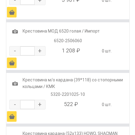
0 шт.
Ä
1
Крестовина МОД 6520 голая / Импорт
6520-2506060
-
+
1 208 ₽
0 шт.
Ä
Крестовина м/о кардана (39*118) со стопорными
1
кольцами / КМК
5320-2201025-10
-
+
522 ₽
0 шт.
Ä
Крестовина кардана (52х133) HOWO, SHACMAN