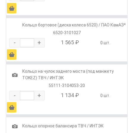
Ä
Кольцо бортовое (диска колеса 6520) / ПАО КамАЗ*
6520-3101027
-
+
1 565 ₽
0 шт.
Ä
Кольцо на чулок заднего моста (под манжету
1
TOKEZ) ТВЧ / ИНТЭК
55111-3104053-20
-
+
1 134 ₽
0 шт.
Ä
1
Кольцо опорное балансира ТВЧ / ИНТЭК