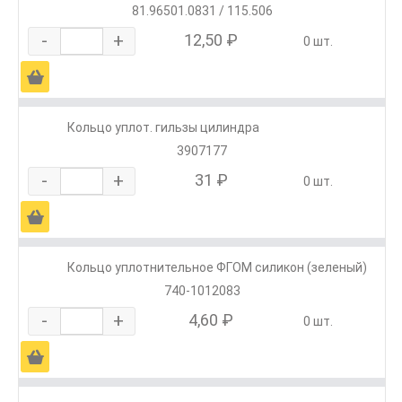
81.96501.0831 / 115.506
-
+
12,50 ₽
0 шт.
Ä
Кольцо уплот. гильзы цилиндра
3907177
-
+
31 ₽
0 шт.
Ä
Кольцо уплотнительное ФГОМ силикон (зеленый)
740-1012083
-
+
4,60 ₽
0 шт.
Ä