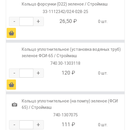
Кольцо форсунки (D22) зеленое / Строймаш
33-1112342/024-028-25
-
+
26,50 ₽
0 шт.
Ä
Кольцо уплотнительное (установка водяных труб)
зеленое ФСИ-65 / Строймаш
740.30-1303118
-
+
120 ₽
0 шт.
Ä
Кольцо уплотнительное (на помпу) зеленое (ФСИ
1
65) / Строймаш
740-1307075
-
+
111 ₽
0 шт.