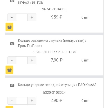
1
НЕФАЗ / ИНТЭК
96741-3104053
-
+
959 ₽
0 шт.
Ä
Кольцо разжимного кулака (полиуретан) /
1
ПромТехПласт
5320-3501117 / РТР001375
-
+
7,90 ₽
0 шт.
Ä
1
Кольцо упорное передней ступицы / ПАО КамАЗ
5320-3103024
-
+
490 ₽
0 шт.