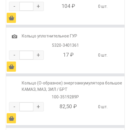
-
+
104 ₽
0 шт.
Ä
1
Кольцо уплотнительное ГУР
5320-3401361
-
+
17 ₽
0 шт.
Ä
Кольцо (О-образное) энергоаккумулятора большое
КАМАЗ, МАЗ, ЗИЛ / БРТ
100-3519289Р
-
+
82,50 ₽
0 шт.
Ä