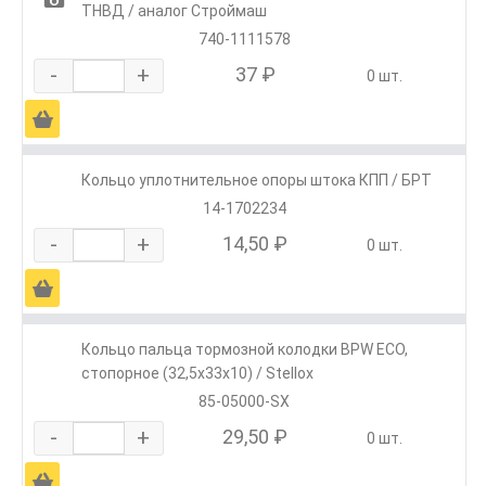
ТНВД / аналог Строймаш
740-1111578
-
+
37 ₽
0 шт.
Ä
Кольцо уплотнительное опоры штока КПП / БРТ
14-1702234
-
+
14,50 ₽
0 шт.
Ä
Кольцо пальца тормозной колодки BPW ЕСО,
стопорное (32,5x33x10) / Stellox
85-05000-SX
-
+
29,50 ₽
0 шт.
Ä