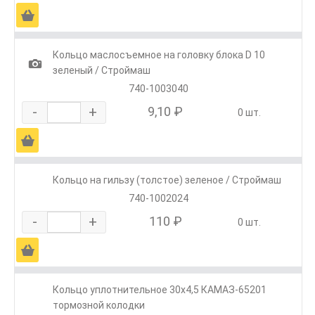
Ä
Кольцо маслосъемное на головку блока D 10
1
зеленый / Строймаш
740-1003040
-
+
9,10 ₽
0 шт.
Ä
Кольцо на гильзу (толстое) зеленое / Строймаш
740-1002024
-
+
110 ₽
0 шт.
Ä
Кольцо уплотнительное 30х4,5 КАМАЗ-65201
тормозной колодки