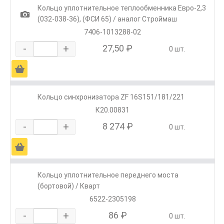
Кольцо уплотнительное теплообменника Евро-2,3
1
(032-038-36), (ФСИ 65) / аналог Строймаш
7406-1013288-02
-
+
27,50 ₽
0 шт.
Ä
Кольцо синхронизатора ZF 16S151/181/221
К20.00831
-
+
8 274 ₽
0 шт.
Ä
Кольцо уплотнительное переднего моста
(бортовой) / Кварт
6522-2305198
-
+
86 ₽
0 шт.