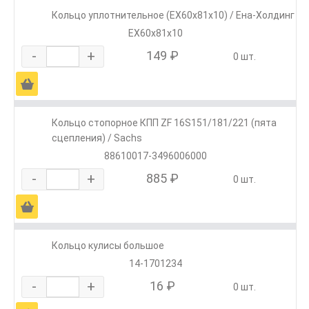
Кольцо уплотнительное (ЕХ60х81х10) / Ена-Холдинг
ЕХ60х81х10
-
+
149 ₽
0 шт.
Ä
Кольцо стопорное КПП ZF 16S151/181/221 (пята
сцепления) / Sachs
88610017-3496006000
-
+
885 ₽
0 шт.
Ä
Кольцо кулисы большое
14-1701234
-
+
16 ₽
0 шт.