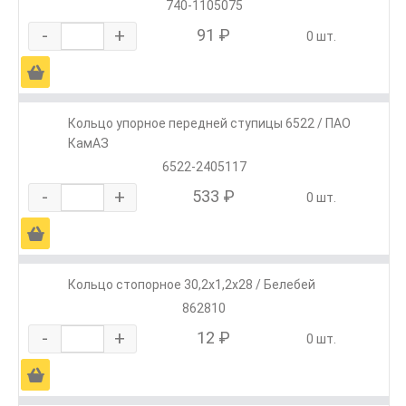
740-1105075
-
+
91 ₽
0 шт.
Ä
Кольцо упорное передней ступицы 6522 / ПАО
КамАЗ
6522-2405117
-
+
533 ₽
0 шт.
Ä
Кольцо стопорное 30,2х1,2х28 / Белебей
862810
-
+
12 ₽
0 шт.
Ä