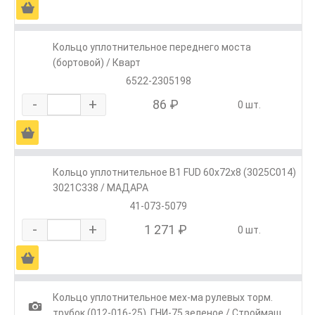
Ä
Кольцо уплотнительное переднего моста
(бортовой) / Кварт
6522-2305198
-
+
86 ₽
0 шт.
Ä
Кольцо уплотнительное B1 FUD 60x72x8 (3025C014)
3021C338 / МАДАРА
41-073-5079
-
+
1 271 ₽
0 шт.
Ä
Кольцо уплотнительное мех-ма рулевых торм.
1
трубок (012-016-25), ГНИ-75 зеленое / Строймаш