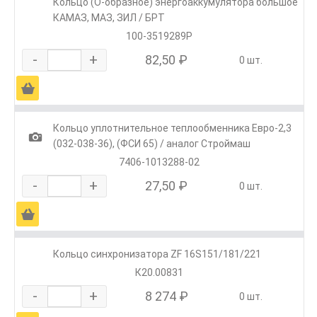
Кольцо (О-образное) энергоаккумулятора большое
КАМАЗ, МАЗ, ЗИЛ / БРТ
100-3519289Р
-
+
82,50 ₽
0 шт.
Ä
Кольцо уплотнительное теплообменника Евро-2,3
1
(032-038-36), (ФСИ 65) / аналог Строймаш
7406-1013288-02
-
+
27,50 ₽
0 шт.
Ä
Кольцо синхронизатора ZF 16S151/181/221
К20.00831
-
+
8 274 ₽
0 шт.