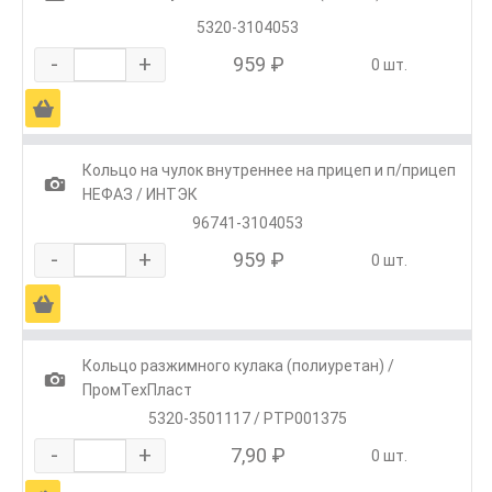
5320-3104053
-
+
959 ₽
0 шт.
Ä
Кольцо на чулок внутреннее на прицеп и п/прицеп
1
НЕФАЗ / ИНТЭК
96741-3104053
-
+
959 ₽
0 шт.
Ä
Кольцо разжимного кулака (полиуретан) /
1
ПромТехПласт
5320-3501117 / РТР001375
-
+
7,90 ₽
0 шт.