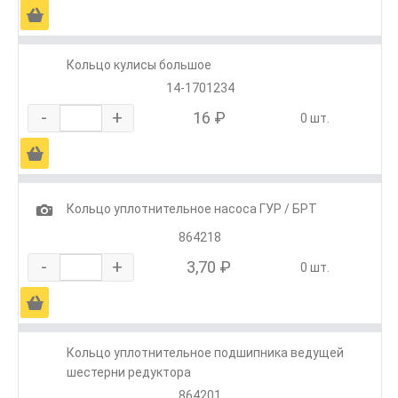
Ä
Кольцо кулисы большое
14-1701234
-
+
16 ₽
0 шт.
Ä
1
Кольцо уплотнительное насоса ГУР / БРТ
864218
-
+
3,70 ₽
0 шт.
Ä
Кольцо уплотнительное подшипника ведущей
шестерни редуктора
864201