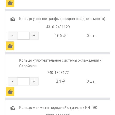
Ä
1
Кольцо упорное цапфы (среднего,заднего моста)
4310-2401129
-
+
165 ₽
0 шт.
Ä
Кольцо уплотнительное системы охлаждения /
Строймаш
740-1303172
-
+
34 ₽
0 шт.
Ä
1
Кольцо манжеты передней ступицы / ИНТЭК