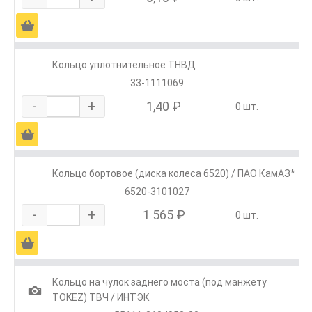
Ä
Кольцо уплотнительное ТНВД
33-1111069
-
+
1,40 ₽
0 шт.
Ä
Кольцо бортовое (диска колеса 6520) / ПАО КамАЗ*
6520-3101027
-
+
1 565 ₽
0 шт.
Ä
Кольцо на чулок заднего моста (под манжету
1
TOKEZ) ТВЧ / ИНТЭК