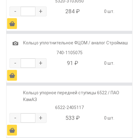
5320-3103050
-
+
284 ₽
0 шт.
Ä
1
Кольцо уплотнительное ФЦОМ / аналог Строймаш
740-1105075
-
+
91 ₽
0 шт.
Ä
Кольцо упорное передней ступицы 6522 / ПАО
КамАЗ
6522-2405117
-
+
533 ₽
0 шт.
Ä