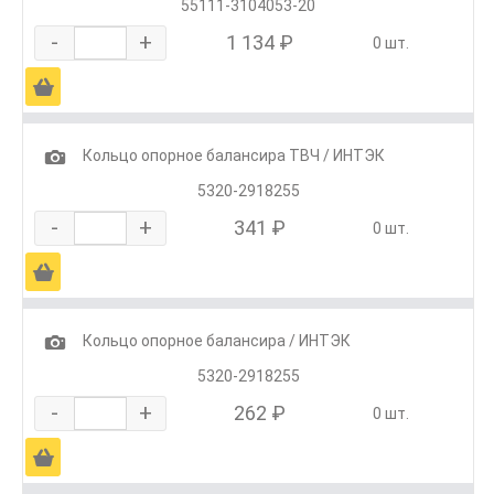
55111-3104053-20
-
+
1 134 ₽
0 шт.
Ä
1
Кольцо опорное балансира ТВЧ / ИНТЭК
5320-2918255
-
+
341 ₽
0 шт.
Ä
1
Кольцо опорное балансира / ИНТЭК
5320-2918255
-
+
262 ₽
0 шт.
Ä