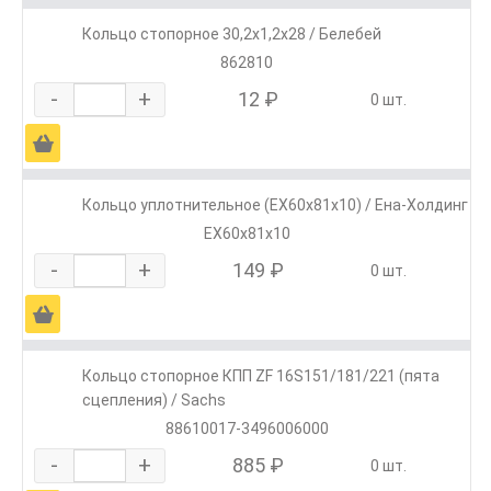
Кольцо стопорное 30,2х1,2х28 / Белебей
862810
-
+
12 ₽
0 шт.
Ä
Кольцо уплотнительное (ЕХ60х81х10) / Ена-Холдинг
ЕХ60х81х10
-
+
149 ₽
0 шт.
Ä
Кольцо стопорное КПП ZF 16S151/181/221 (пята
сцепления) / Sachs
88610017-3496006000
-
+
885 ₽
0 шт.