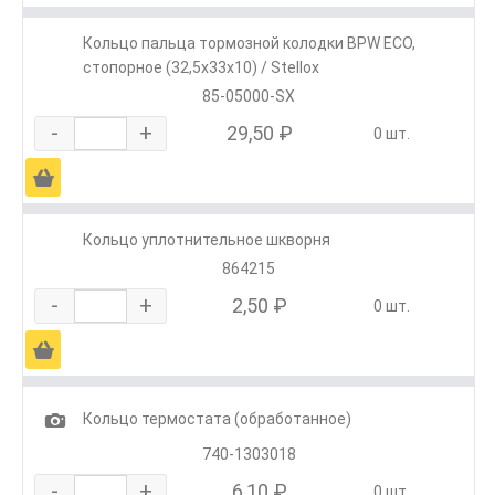
Кольцо пальца тормозной колодки BPW ЕСО,
стопорное (32,5x33x10) / Stellox
85-05000-SX
-
+
29,50 ₽
0 шт.
Ä
Кольцо уплотнительное шкворня
864215
-
+
2,50 ₽
0 шт.
Ä
1
Кольцо термостата (обработанное)
740-1303018
-
+
6,10 ₽
0 шт.