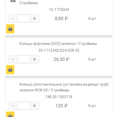
1
Строймаш
15-1772034
-
+
8,80 ₽
0 шт.
Ä
Кольцо форсунки (D22) зеленое / Строймаш
33-1112342/024-028-25
-
+
26,50 ₽
0 шт.
Ä
Кольцо уплотнительное (установка водяных труб)
зеленое ФСИ-65 / Строймаш
740.30-1303118
-
+
120 ₽
0 шт.
Ä