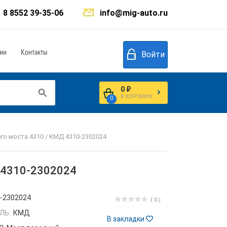
8 8552 39-35-06
info@mig-auto.ru
ии
Контакты
Войти
0 ₽
В КОРЗИНУ
0
го моста 4310 / КМД 4310-2302024
 4310-2302024
-2302024
( 0 )
ЛЬ:
КМД
В закладки