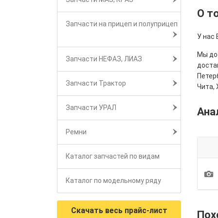
О т
Запчасти на прицеп и полуприцеп
У нас
Мы дос
Запчасти НЕФАЗ, ЛИАЗ
достав
Петерб
Запчасти Трактор
Чита, 
Запчасти УРАЛ
Ана
Ремни
Каталог запчастей по видам
1
Каталог по модельному ряду
Скачать весь прайс-лист
Пох