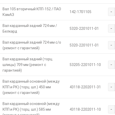
Вал 105 вторичный КПП-152 / ПАО
-
142-1701105
КамАЗ
Вал карданный задний 724 мм /
-
5320-2201011-01
Белкард
Вал карданный задний 724 мм с/о
-
5320-2201011-01
(ремонт с гарантией)
Вал карданный задний (торц.
-
шлицы) 709 мм (ремонт с
53205-2201011-10
гарантией)
Вал карданный основной (между
-
КПП и РК) (торц. шл.) 450 мм
43118-2202011-31
(ремонт с гарантией)
Вал карданный основной (между
-
КПП и РК) (торц. шл.) 585 мм
43118-2202011-10