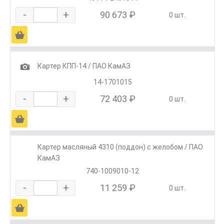
-
+
90 673 ₽
0 шт.
Ä
1
Картер КПП-14 / ПАО КамАЗ
14-1701015
-
+
72 403 ₽
0 шт.
Ä
Картер масляный 4310 (поддон) с желобом / ПАО
КамАЗ
740-1009010-12
-
+
11 259 ₽
0 шт.
Ä