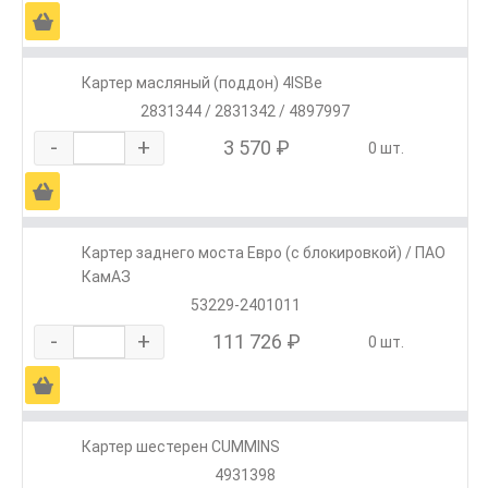
Ä
Картер масляный (поддон) 4ISBe
2831344 / 2831342 / 4897997
-
+
3 570 ₽
0 шт.
Ä
Картер заднего моста Евро (с блокировкой) / ПАО
КамАЗ
53229-2401011
-
+
111 726 ₽
0 шт.
Ä
Картер шестерен CUMMINS
4931398