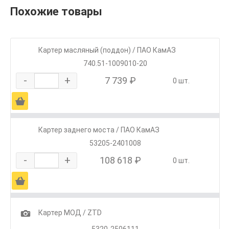
Похожие товары
Картер масляный (поддон) / ПАО КамАЗ
740.51-1009010-20
-
+
7 739 ₽
0 шт.
Ä
Картер заднего моста / ПАО КамАЗ
53205-2401008
-
+
108 618 ₽
0 шт.
Ä
1
Картер МОД / ZTD