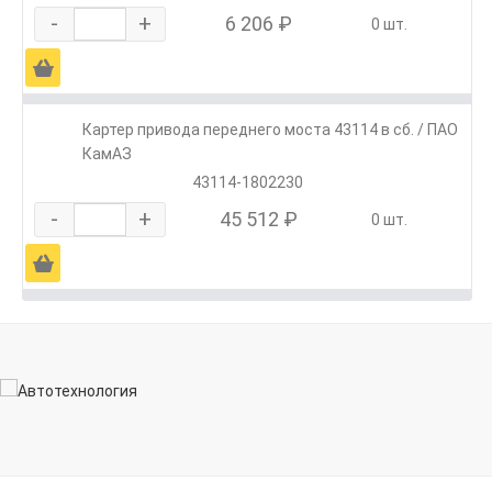
-
+
6 206 ₽
0 шт.
Ä
Картер привода переднего моста 43114 в сб. / ПАО
КамАЗ
43114-1802230
-
+
45 512 ₽
0 шт.
Ä