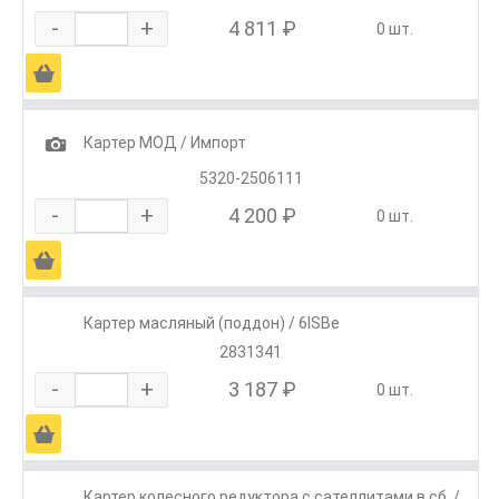
-
+
4 811 ₽
0 шт.
Ä
1
Картер МОД / Импорт
5320-2506111
-
+
4 200 ₽
0 шт.
Ä
Картер масляный (поддон) / 6ISBe
2831341
-
+
3 187 ₽
0 шт.
Ä
Картер колесного редуктора с сателлитами в сб. /