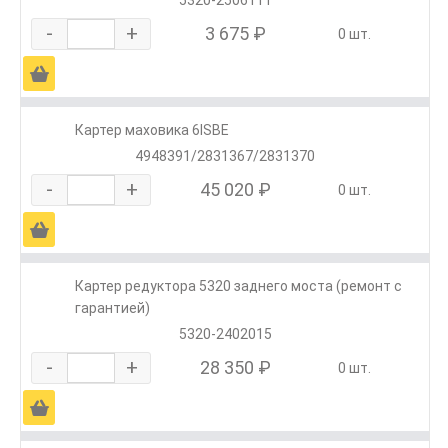
5320-2506111
-
+
3 675 ₽
0 шт.
Ä
Картер маховика 6ISBE
4948391/2831367/2831370
-
+
45 020 ₽
0 шт.
Ä
Картер редуктора 5320 заднего моста (ремонт с
гарантией)
5320-2402015
-
+
28 350 ₽
0 шт.
Ä