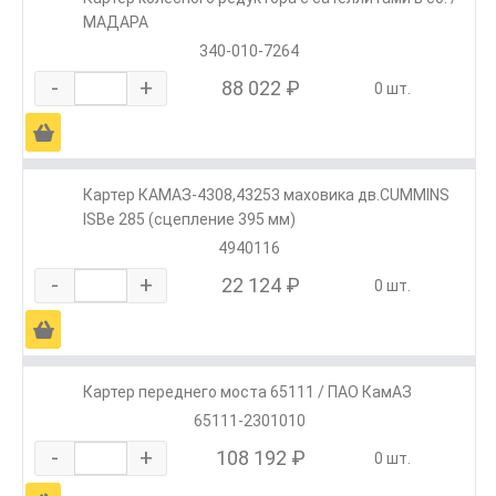
МАДАРА
340-010-7264
-
+
88 022 ₽
0 шт.
Ä
Картер КАМАЗ-4308,43253 маховика дв.CUMMINS
ISBe 285 (сцепление 395 мм)
4940116
-
+
22 124 ₽
0 шт.
Ä
Картер переднего моста 65111 / ПАО КамАЗ
65111-2301010
-
+
108 192 ₽
0 шт.