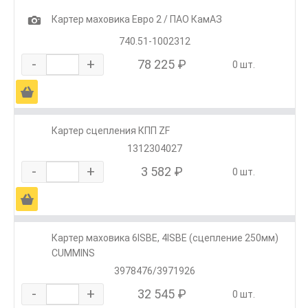
1
Картер маховика Евро 2 / ПАО КамАЗ
740.51-1002312
-
+
78 225 ₽
0 шт.
Ä
Картер сцепления КПП ZF
1312304027
-
+
3 582 ₽
0 шт.
Ä
Картер маховика 6ISBE, 4ISBE (сцепление 250мм)
CUMMINS
3978476/3971926
-
+
32 545 ₽
0 шт.