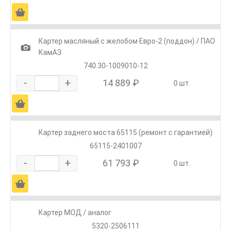
Ä
Картер масляный с желобом Евро-2 (поддон) / ПАО
1
КамАЗ
740.30-1009010-12
-
+
14 889 ₽
0 шт.
Ä
Картер заднего моста 65115 (ремонт с гарантией)
65115-2401007
-
+
61 793 ₽
0 шт.
Ä
Картер МОД / аналог
5320-2506111