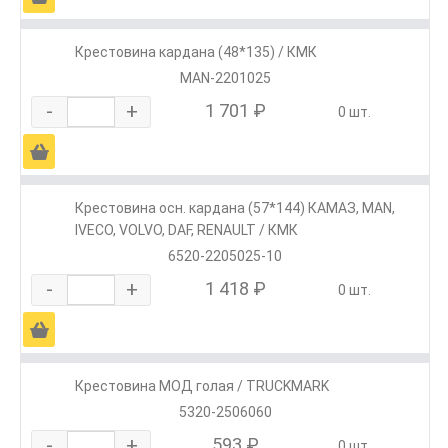
Крестовина кардана (48*135) / КМК
MAN-2201025
-
+
1 701 ₽
0 шт.
Ä
Крестовина осн. кардана (57*144) КАМАЗ, МАN,
IVECO, VOLVO, DAF, RENAULT / КМК
6520-2205025-10
-
+
1 418 ₽
0 шт.
Ä
Крестовина МОД голая / TRUCKMARK
5320-2506060
-
+
593 ₽
0 шт.