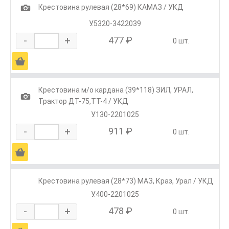
1
Крестовина рулевая (28*69) КАМАЗ / УКД
У.5320-3422039
-
+
477 ₽
0 шт.
Ä
Крестовина м/о кардана (39*118) ЗИЛ, УРАЛ,
1
Трактор ДТ-75,ТТ-4 / УКД
У.130-2201025
-
+
911 ₽
0 шт.
Ä
Крестовина рулевая (28*73) МАЗ, Краз, Урал / УКД
У.400-2201025
-
+
478 ₽
0 шт.