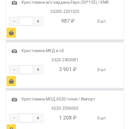
1
Крестовина м/о кардана Евро (50*135) / КМК
53205-2201025
-
+
987 ₽
0 шт.
Ä
1
Крестовина МКД в сб.
5320-2403081
-
+
3 901 ₽
0 шт.
Ä
1
Крестовина МОД 6520 голая / Импорт
6520-2506060
-
+
1 208 ₽
0 шт.