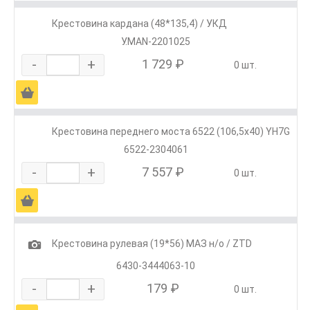
Крестовина кардана (48*135,4) / УКД
У.MAN-2201025
-
+
1 729 ₽
0 шт.
Ä
Крестовина переднего моста 6522 (106,5х40) YH7G
6522-2304061
-
+
7 557 ₽
0 шт.
Ä
1
Крестовина рулевая (19*56) МАЗ н/о / ZTD
6430-3444063-10
-
+
179 ₽
0 шт.