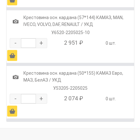
Крестовина осн. кардана (57*144) КАМАЗ, МАN,
1
IVECO, VOLVO, DAF, RENAULT / УКД
У.6520-2205025-10
-
+
2 951 ₽
0 шт.
Ä
Крестовина осн. кардана (50*155) КАМАЗ Евро,
1
МАЗ, БелАЗ / УКД
У.53205-2205025
-
+
2 074 ₽
0 шт.
Ä