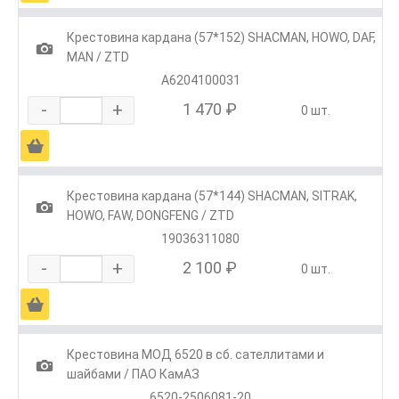
Крестовина кардана (57*152) SHACMAN, HOWO, DAF,
1
MAN / ZTD
А6204100031
-
+
1 470 ₽
0 шт.
Ä
Крестовина кардана (57*144) SHACMAN, SITRAK,
1
HOWO, FAW, DONGFENG / ZTD
19036311080
-
+
2 100 ₽
0 шт.
Ä
Крестовина МОД 6520 в сб. сателлитами и
1
шайбами / ПАО КамАЗ
6520-2506081-20