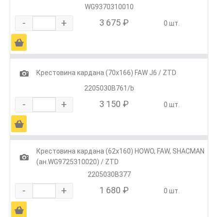
WG9370310010
-
+
3 675 ₽
0 шт.
Ä
1
Крестовина кардана (70х166) FAW J6 / ZTD
2205030B761/b
-
+
3 150 ₽
0 шт.
Ä
Крестовина кардана (62х160) HOWO, FAW, SHACMAN
1
(ан.WG9725310020) / ZTD
2205030B377
-
+
1 680 ₽
0 шт.
Ä