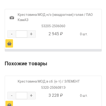
Крестовина МОД н/о (квадратная) голая / ПАО
1
КамАЗ
53205-2506060
-
+
2 945 ₽
0 шт.
Ä
Похожие товары
Крестовина МОД в сб. (к-т) / ЭЛЕМЕНТ
5320-2506081Э
-
+
3 228 ₽
0 шт.
Ä