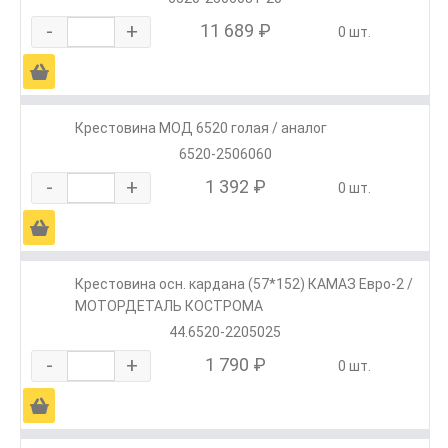
-
+
11 689 ₽
0 шт.
Ä
Крестовина МОД 6520 голая / аналог
6520-2506060
-
+
1 392 ₽
0 шт.
Ä
Крестовина осн. кардана (57*152) КАМАЗ Евро-2 /
МОТОРДЕТАЛЬ КОСТРОМА
44.6520-2205025
-
+
1 790 ₽
0 шт.
Ä