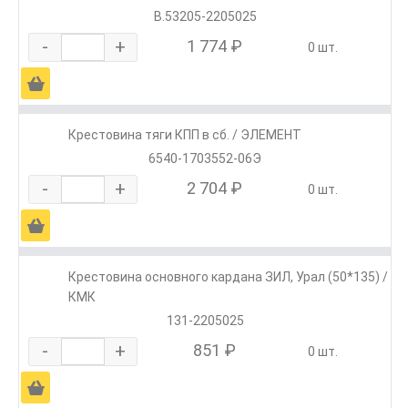
В.53205-2205025
-
+
1 774 ₽
0 шт.
Ä
Крестовина тяги КПП в сб. / ЭЛЕМЕНТ
6540-1703552-06Э
-
+
2 704 ₽
0 шт.
Ä
Крестовина основного кардана ЗИЛ, Урал (50*135) /
КМК
131-2205025
-
+
851 ₽
0 шт.
Ä