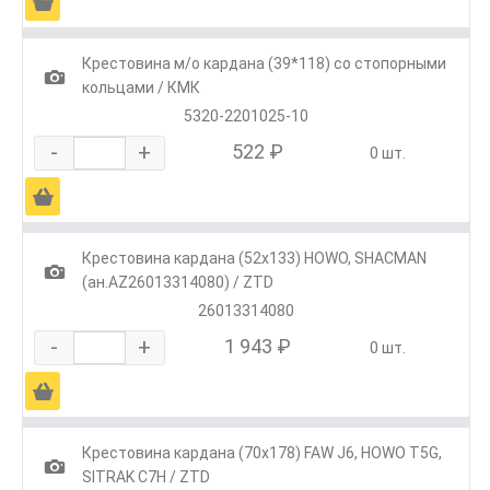
Ä
Крестовина м/о кардана (39*118) со стопорными
1
кольцами / КМК
5320-2201025-10
-
+
522 ₽
0 шт.
Ä
Крестовина кардана (52х133) HOWO, SHACMAN
1
(ан.AZ26013314080) / ZTD
26013314080
-
+
1 943 ₽
0 шт.
Ä
Крестовина кардана (70х178) FAW J6, HOWO T5G,
1
SITRAK C7H / ZTD