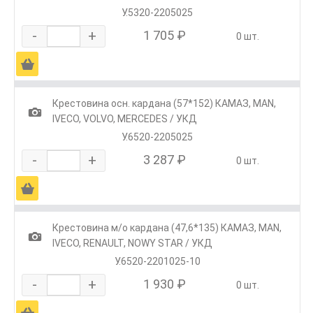
У.5320-2205025
-
+
1 705 ₽
0 шт.
Ä
Крестовина осн. кардана (57*152) КАМАЗ, МАN,
1
IVECO, VOLVO, MERCEDES / УКД
У.6520-2205025
-
+
3 287 ₽
0 шт.
Ä
Крестовина м/о кардана (47,6*135) КАМАЗ, MAN,
1
IVECO, RENAULT, NOWY STAR / УКД
У.6520-2201025-10
-
+
1 930 ₽
0 шт.
Ä