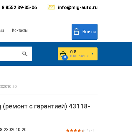
8 8552 39-35-06
info@mig-auto.ru
ии
Контакты
Войти
0 ₽
В КОРЗИНУ
0
302010-20
 (ремонт с гарантией) 43118-
8-2302010-20
( 16 )