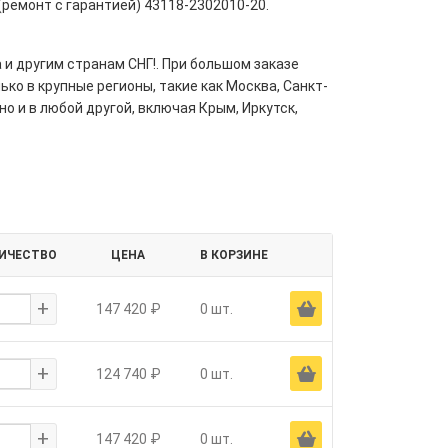
(ремонт с гарантией) 43118-2302010-20.
 и другим странам СНГ!. При большом заказе
ко в крупные регионы, такие как Москва, Санкт-
но и в любой другой, включая Крым, Иркутск,
ИЧЕСТВО
ЦЕНА
В КОРЗИНЕ
+
Ä
147 420 ₽
0 шт.
+
Ä
124 740 ₽
0 шт.
+
Ä
147 420 ₽
0 шт.