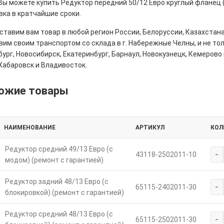
Вы можете купить Редуктор передний 50/12 Евро круглый фланец 
вка в кратчайшие сроки.
тавим вам товар в любой регион России, Белоруссии, Казахстана
им своим транспортом со склада в г. Набережные Челны, и не толь
ург, Новосибирск, Екатеринбург, Барнаул, Новокузнецк, Кемерово 
Хабаровск и Владивосток.
ожие товары
НАИМЕНОВАНИЕ
АРТИКУЛ
КОЛ
Редуктор средний 49/13 Евро (с
-
43118-2502011-10
модом) (ремонт с гарантией)
Редуктор задний 48/13 Евро (с
-
65115-2402011-30
блокировкой) (ремонт с гарантией)
Редуктор средний 48/13 Евро (с
-
65115-2502011-30