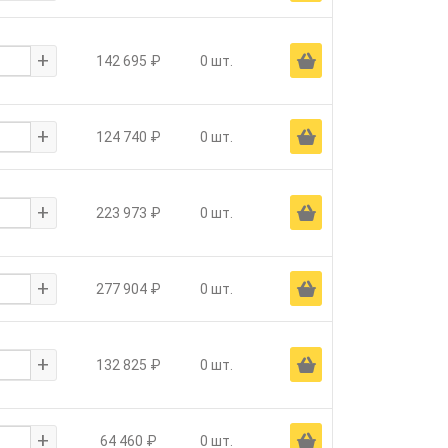
+
Ä
142 695 ₽
0 шт.
+
Ä
124 740 ₽
0 шт.
+
Ä
223 973 ₽
0 шт.
+
Ä
277 904 ₽
0 шт.
+
Ä
132 825 ₽
0 шт.
+
Ä
64 460 ₽
0 шт.