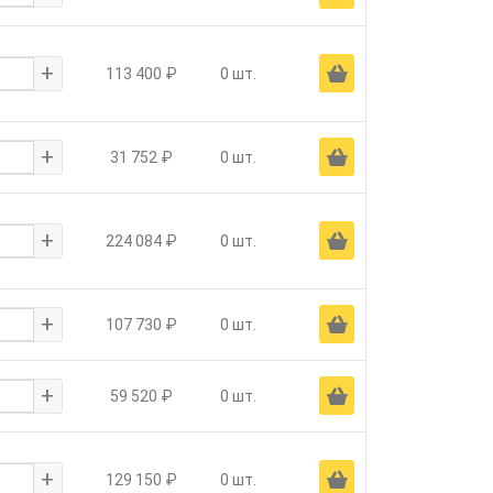
+
Ä
113 400 ₽
0 шт.
+
Ä
31 752 ₽
0 шт.
+
Ä
224 084 ₽
0 шт.
+
Ä
107 730 ₽
0 шт.
+
Ä
59 520 ₽
0 шт.
+
Ä
129 150 ₽
0 шт.