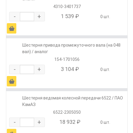
4310-3401737
-
+
1 539 ₽
0 шт.
Ä
Шестерня привода промежуточного вала (на 048
вал) / аналог
154-1701056
-
+
3 104 ₽
0 шт.
Ä
Шестерня ведомая колесной передачи 6522 / ПАО
КамАЗ
6522-2305050
-
+
18 932 ₽
0 шт.