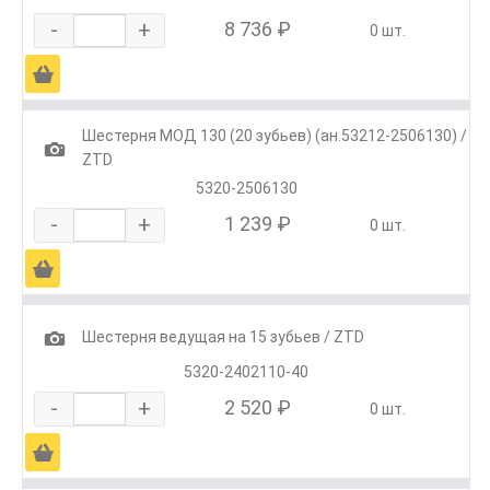
-
+
8 736 ₽
0 шт.
Ä
Шестерня МОД 130 (20 зубьев) (ан.53212-2506130) /
1
ZTD
5320-2506130
-
+
1 239 ₽
0 шт.
Ä
1
Шестерня ведущая на 15 зубьев / ZTD
5320-2402110-40
-
+
2 520 ₽
0 шт.
Ä