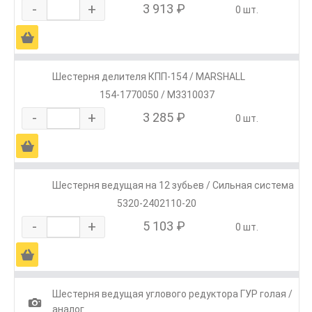
-
+
3 913 ₽
0 шт.
Ä
Шестерня делителя КПП-154 / MARSHALL
154-1770050 / M3310037
-
+
3 285 ₽
0 шт.
Ä
Шестерня ведущая на 12 зубьев / Сильная система
5320-2402110-20
-
+
5 103 ₽
0 шт.
Ä
Шестерня ведущая углового редуктора ГУР голая /
1
аналог