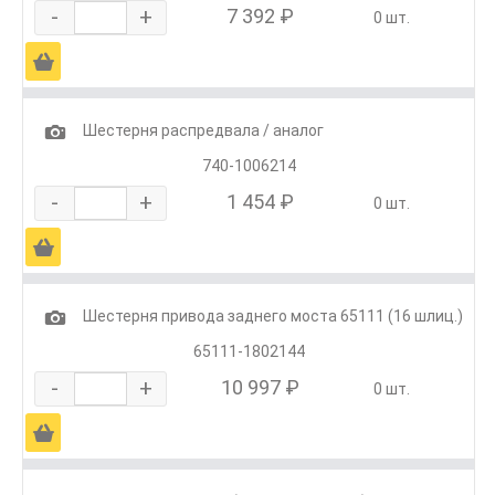
-
+
7 392 ₽
0 шт.
Ä
1
Шестерня распредвала / аналог
740-1006214
-
+
1 454 ₽
0 шт.
Ä
1
Шестерня привода заднего моста 65111 (16 шлиц.)
65111-1802144
-
+
10 997 ₽
0 шт.
Ä