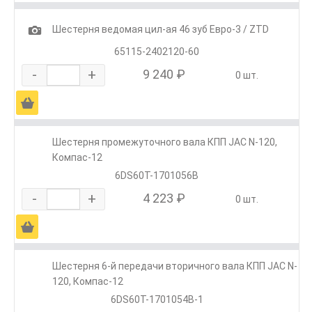
1
Шестерня ведомая цил-ая 46 зуб Евро-3 / ZTD
65115-2402120-60
-
+
9 240 ₽
0 шт.
Ä
Шестерня промежуточного вала КПП JAC N-120,
Компас-12
6DS60T-1701056B
-
+
4 223 ₽
0 шт.
Ä
Шестерня 6-й передачи вторичного вала КПП JAC N-
120, Компас-12
6DS60T-1701054B-1