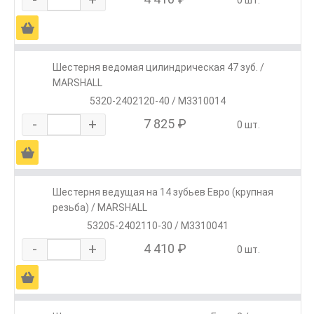
Ä
Шестерня ведомая цилиндрическая 47 зуб. /
MARSHALL
5320-2402120-40 / M3310014
-
+
7 825 ₽
0 шт.
Ä
Шестерня ведущая на 14 зубьев Евро (крупная
резьба) / MARSHALL
53205-2402110-30 / M3310041
-
+
4 410 ₽
0 шт.
Ä