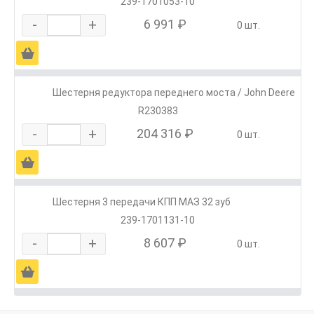
239-1701053-10
-
+
6 991 ₽
0 шт.
Ä
Шестерня редуктора переднего моста / John Deere
R230383
-
+
204 316 ₽
0 шт.
Ä
Шестерня 3 передачи КПП МАЗ 32 зуб
239-1701131-10
-
+
8 607 ₽
0 шт.
Ä