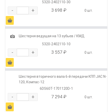
5320-2402110-30
-
+
3 698 ₽
0 шт.
Ä
1
Шестерня ведущая на 13 зубьев / КМД
5320-2402110-10
-
+
3 557 ₽
0 шт.
Ä
Шестерня вторичного вала 6-й передачи КПП JAC N-
120, Компас-12
6DS60T-1701120D-1
-
+
7 294 ₽
0 шт.
Ä