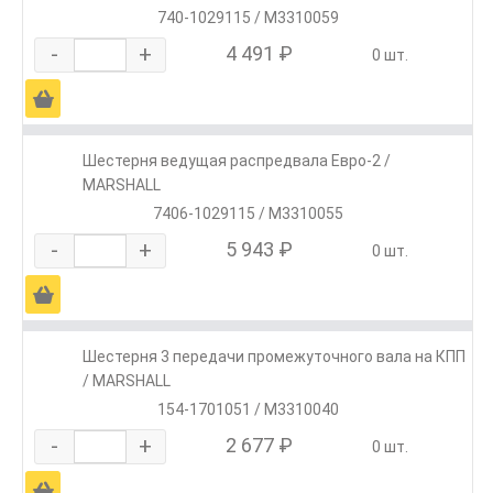
740-1029115 / M3310059
-
+
4 491 ₽
0 шт.
Ä
Шестерня ведущая распредвала Евро-2 /
MARSHALL
7406-1029115 / M3310055
-
+
5 943 ₽
0 шт.
Ä
Шестерня 3 передачи промежуточного вала на КПП
/ MARSHALL
154-1701051 / M3310040
-
+
2 677 ₽
0 шт.
Ä