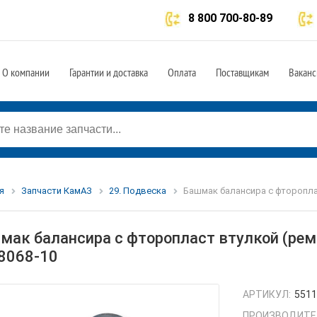
8 800 700-80-89
О компании
Гарантии и доставка
Оплата
Поставщикам
Ваканс
я
Запчасти КамАЗ
29. Подвеска
Башмак балансира с фтороплас
мак балансира с фторопласт втулкой (ремо
8068-10
АРТИКУЛ:
5511
ПРОИЗВОДИТЕ