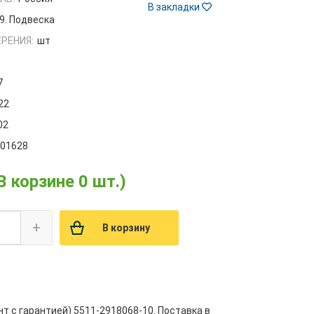
В закладки
9. Подвеска
РЕНИЯ:
шт
7
22
02
001628
В корзине 0 шт.)
+
В корзину
т с гарантией) 5511-2918068-10. Поставка в