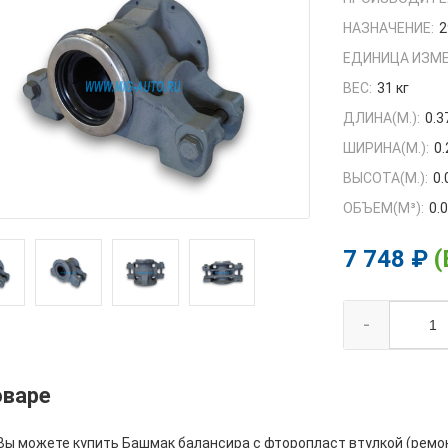
НАЗНАЧЕНИЕ:
2
ЕДИНИЦА ИЗМЕ
ВЕС:
31 кг
ДЛИНА(М.):
0.3
ШИРИНА(М.):
0.
ВЫСОТА(М.):
0.
ОБЪЕМ(M³):
0.
7 748 ₽
(
-
оваре
 Вы можете купить Башмак балансира с фторопласт втулкой (ремон