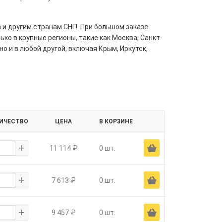
 и другим странам СНГ!. При большом заказе
ко в крупные регионы, такие как Москва, Санкт-
но и в любой другой, включая Крым, Иркутск,
ИЧЕСТВО
ЦЕНА
В КОРЗИНЕ
+
Ä
11 114 ₽
0 шт.
+
Ä
7 613 ₽
0 шт.
+
Ä
9 457 ₽
0 шт.