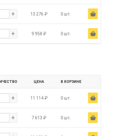
+
Ä
13 276 ₽
0 шт.
+
Ä
9 958 ₽
0 шт.
ИЧЕСТВО
ЦЕНА
В КОРЗИНЕ
+
Ä
11 114 ₽
0 шт.
+
Ä
7 613 ₽
0 шт.