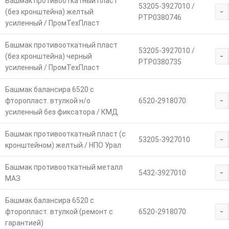
Башмак противооткатный пласт
53205-3927010 /
-
(без кронштейна) желтый
РТР0380746
усиленный / ПромТехПласт
Башмак противооткатный пласт
53205-3927010 /
-
(без кронштейна) черный
РТР0380735
усиленный / ПромТехПласт
Башмак балансира 6520 с
-
фторопласт. втулкой н/о
6520-2918070
усиленный без фиксатора / КМД
Башмак противооткатный пласт (с
-
53205-3927010
кронштейном) желтый / НПО Урал
Башмак противооткатный металл
-
5432-3927010
МАЗ
Башмак балансира 6520 с
-
фторопласт. втулкой (ремонт с
6520-2918070
гарантией)