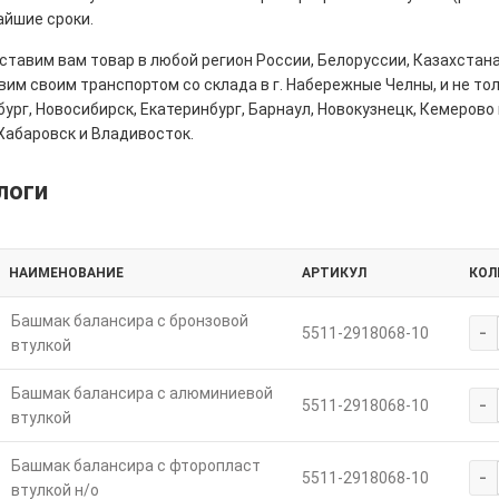
айшие сроки.
тавим вам товар в любой регион России, Белоруссии, Казахстана
им своим транспортом со склада в г. Набережные Челны, и не толь
ург, Новосибирск, Екатеринбург, Барнаул, Новокузнецк, Кемерово 
Хабаровск и Владивосток.
логи
НАИМЕНОВАНИЕ
АРТИКУЛ
КОЛ
Башмак балансира с бронзовой
-
5511-2918068-10
втулкой
Башмак балансира с алюминиевой
-
5511-2918068-10
втулкой
Башмак балансира с фторопласт
-
5511-2918068-10
втулкой н/о