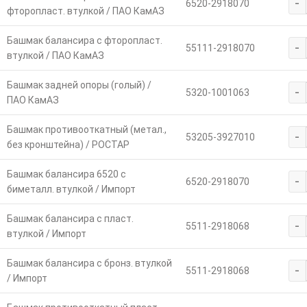
-
6520-2918070
фторопласт. втулкой / ПАО КамАЗ
Башмак балансира с фторопласт.
-
55111-2918070
втулкой / ПАО КамАЗ
Башмак задней опоры (голый) /
-
5320-1001063
ПАО КамАЗ
Башмак противооткатный (метал.,
-
53205-3927010
без кронштейна) / РОСТАР
Башмак балансира 6520 с
-
6520-2918070
биметалл. втулкой / Импорт
Башмак балансира с пласт.
-
5511-2918068
втулкой / Импорт
Башмак балансира с бронз. втулкой
-
5511-2918068
/ Импорт