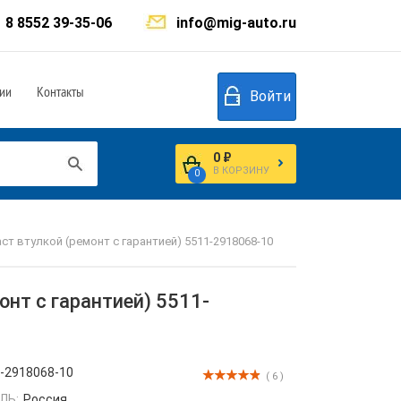
8 8552 39-35-06
info@mig-auto.ru
ии
Контакты
Войти
0 ₽
В КОРЗИНУ
0
т втулкой (ремонт с гарантией) 5511-2918068-10
нт с гарантией) 5511-
-2918068-10
( 6 )
ЛЬ:
Россия