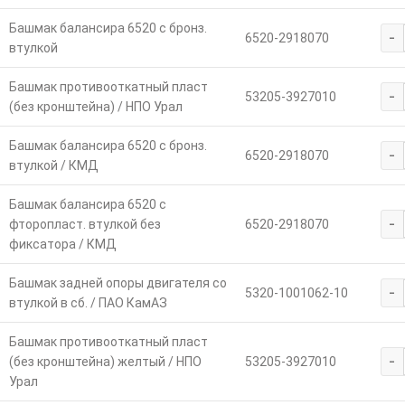
Башмак балансира 6520 с бронз.
-
6520-2918070
втулкой
Башмак противооткатный пласт
-
53205-3927010
(без кронштейна) / НПО Урал
Башмак балансира 6520 с бронз.
-
6520-2918070
втулкой / КМД
Башмак балансира 6520 с
-
фторопласт. втулкой без
6520-2918070
фиксатора / КМД
Башмак задней опоры двигателя со
-
5320-1001062-10
втулкой в сб. / ПАО КамАЗ
Башмак противооткатный пласт
-
(без кронштейна) желтый / НПО
53205-3927010
Урал