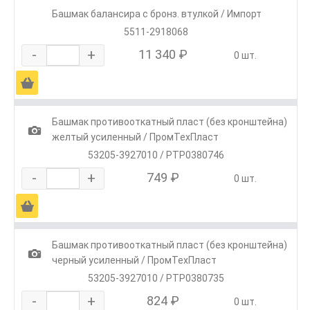
Башмак балансира с бронз. втулкой / Импорт
5511-2918068
-
+
11 340 ₽
0 шт.
Ä
Башмак противооткатный пласт (без кронштейна)
1
желтый усиленный / ПромТехПласт
53205-3927010 / РТР0380746
-
+
749 ₽
0 шт.
Ä
Башмак противооткатный пласт (без кронштейна)
1
черный усиленный / ПромТехПласт
53205-3927010 / РТР0380735
-
+
824 ₽
0 шт.