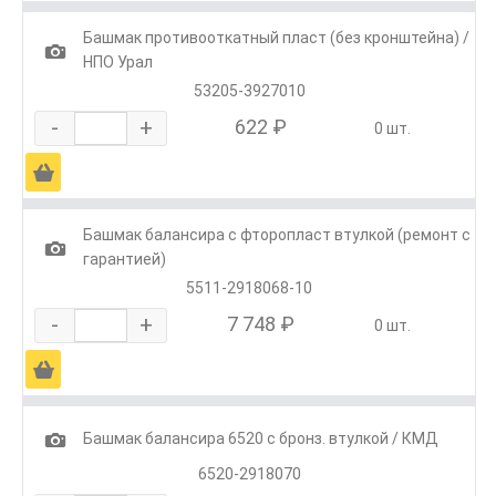
Башмак противооткатный пласт (без кронштейна) /
1
НПО Урал
53205-3927010
-
+
622 ₽
0 шт.
Ä
Башмак балансира с фторопласт втулкой (ремонт с
1
гарантией)
5511-2918068-10
-
+
7 748 ₽
0 шт.
Ä
1
Башмак балансира 6520 с бронз. втулкой / КМД
6520-2918070