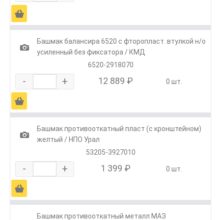
Ä
Башмак балансира 6520 с фторопласт. втулкой н/о
1
усиленный без фиксатора / КМД
6520-2918070
-
+
12 889 ₽
0 шт.
Ä
Башмак противооткатный пласт (с кронштейном)
1
желтый / НПО Урал
53205-3927010
-
+
1 399 ₽
0 шт.
Ä
Башмак противооткатный металл МАЗ