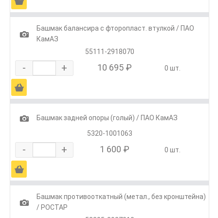
Ä
Башмак балансира с фторопласт. втулкой / ПАО
1
КамАЗ
55111-2918070
-
+
10 695 ₽
0 шт.
Ä
1
Башмак задней опоры (голый) / ПАО КамАЗ
5320-1001063
-
+
1 600 ₽
0 шт.
Ä
Башмак противооткатный (метал., без кронштейна)
1
/ РОСТАР