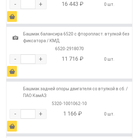
-
+
16 443 ₽
0 шт.
Ä
Башмак балансира 6520 с фторопласт. втулкой без
1
фиксатора / КМД
6520-2918070
-
+
11 716 ₽
0 шт.
Ä
Башмак задней опоры двигателя со втулкой в сб. /
ПАО КамАЗ
5320-1001062-10
-
+
1 166 ₽
0 шт.
Ä