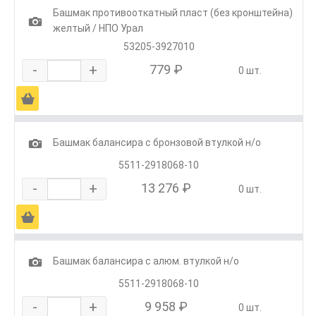
Башмак противооткатный пласт (без кронштейна)
1
желтый / НПО Урал
53205-3927010
-
+
779 ₽
0 шт.
Ä
1
Башмак балансира с бронзовой втулкой н/о
5511-2918068-10
-
+
13 276 ₽
0 шт.
Ä
1
Башмак балансира с алюм. втулкой н/о
5511-2918068-10
-
+
9 958 ₽
0 шт.