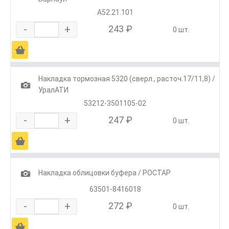
A52.21.101
-
+
243 ₽
0 шт.
Ä
Накладка тормозная 5320 (сверл., расточ.17/11,8) /
1
УралАТИ
53212-3501105-02
-
+
247 ₽
0 шт.
Ä
1
Накладка облицовки буфера / РОСТАР
63501-8416018
-
+
272 ₽
0 шт.
Ä