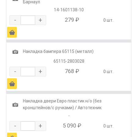
Барнаул
14-1601138-10
-
+
279 ₽
0 шт.
Ä
1
Накладка бампера 65115 (металл)
65115-2803028
-
+
768 ₽
0 шт.
Ä
Накладка двери Евро пластик н/о (без
1
кронштейнов/с ручками) / Автотехник
-
-
+
5 090 ₽
0 шт.