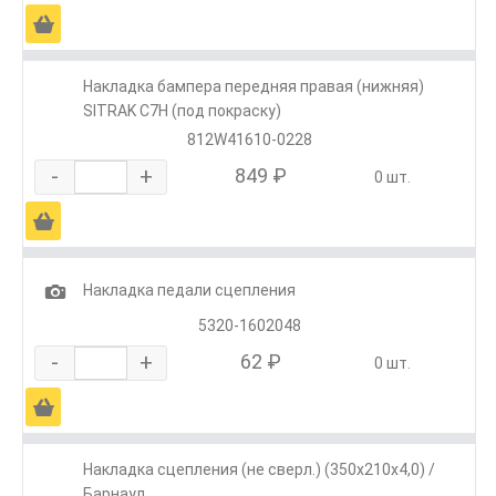
Ä
Накладка бампера передняя правая (нижняя)
SITRAK C7H (под покраску)
812W41610-0228
-
+
849 ₽
0 шт.
Ä
1
Накладка педали сцепления
5320-1602048
-
+
62 ₽
0 шт.
Ä
Накладка сцепления (не сверл.) (350х210х4,0) /
Барнаул