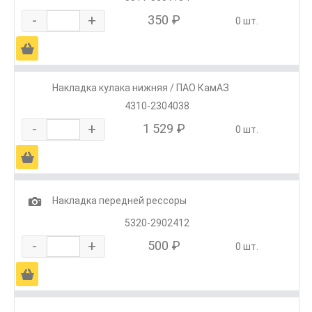
-
+
350 ₽
0 шт.
Ä
Накладка кулака нижняя / ПАО КамАЗ
4310-2304038
-
+
1 529 ₽
0 шт.
Ä
1
Накладка передней рессоры
5320-2902412
-
+
500 ₽
0 шт.
Ä