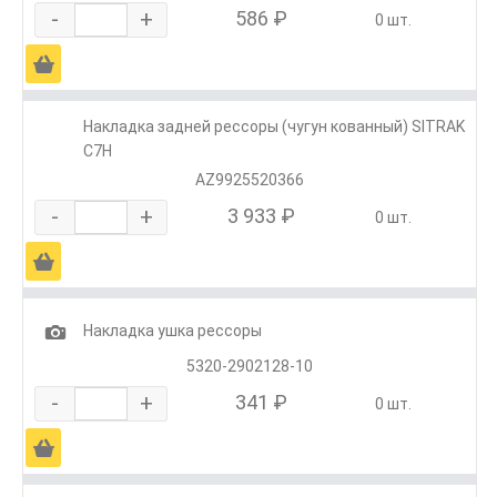
-
+
586 ₽
0 шт.
Ä
Накладка задней рессоры (чугун кованный) SITRAK
C7H
AZ9925520366
-
+
3 933 ₽
0 шт.
Ä
1
Накладка ушка рессоры
5320-2902128-10
-
+
341 ₽
0 шт.
Ä