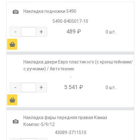
1
Накладка подножки 5490
5490-8405017-10
-
+
489 ₽
0 шт.
Ä
Накладка двери Евро пластик н/о (с кронштейнами/
с ручками) / Автотехник
-
-
+
5 541 ₽
0 шт.
Ä
Накладка фары передняя правая Камаз
1
Компас-5/9/12
43089-3711510