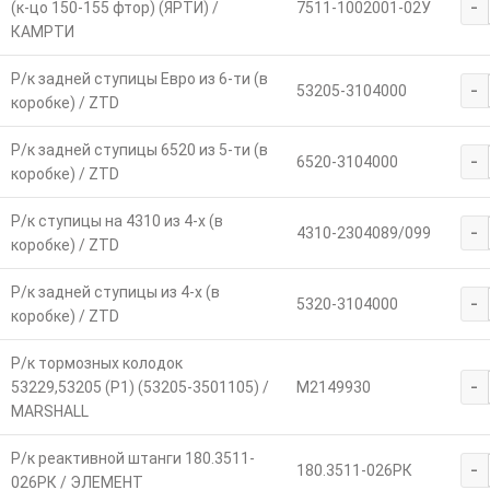
-
(к-цо 150-155 фтор) (ЯРТИ) /
7511-1002001-02У
КАМРТИ
Р/к задней ступицы Евро из 6-ти (в
-
53205-3104000
коробке) / ZTD
Р/к задней ступицы 6520 из 5-ти (в
-
6520-3104000
коробке) / ZTD
Р/к ступицы на 4310 из 4-х (в
-
4310-2304089/099
коробке) / ZTD
Р/к задней ступицы из 4-х (в
-
5320-3104000
коробке) / ZTD
Р/к тормозных колодок
-
53229,53205 (Р1) (53205-3501105) /
M2149930
MARSHALL
Р/к реактивной штанги 180.3511-
-
180.3511-026РК
026РК / ЭЛЕМЕНТ