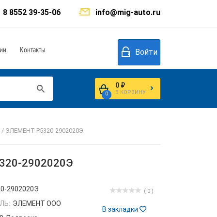
8 8552 39-35-06
info@mig-auto.ru
ии
Контакты
Войти
0 ₽
В КОРЗИНУ
0
) / ЭЛЕМЕНТ Р5320-2902020Э
5320-2902020Э
20-2902020Э
( 0 )
ЛЬ:
ЭЛЕМЕНТ ООО
В закладки