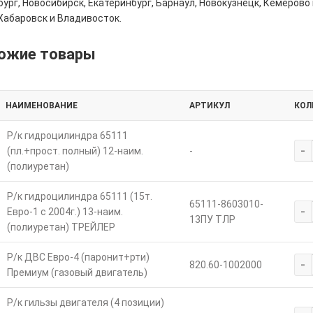
ург, Новосибирск, Екатеринбург, Барнаул, Новокузнецк, Кемерово 
Хабаровск и Владивосток.
ожие товары
НАИМЕНОВАНИЕ
АРТИКУЛ
КОЛ
Р/к гидроцилиндра 65111
-
(пл.+прост. полный) 12-наим.
-
(полиуретан)
Р/к гидроцилиндра 65111 (15т.
65111-8603010-
-
Евро-1 с 2004г.) 13-наим.
13ПУ ТЛР
(полиуретан) ТРЕЙЛЕР
Р/к ДВС Евро-4 (паронит+рти)
-
820.60-1002000
Премиум (газовый двигатель)
Р/к гильзы двигателя (4 позиции)