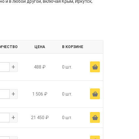
но и в любой другой, включая Крым, Иркутск,
ИЧЕСТВО
ЦЕНА
В КОРЗИНЕ
+
Ä
488 ₽
0 шт.
+
Ä
1 506 ₽
0 шт.
+
Ä
21 450 ₽
0 шт.