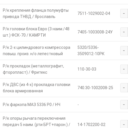
Р/к крепления фланца полумуфты
-
7511-1029002-04
привода ТНВД / Ярославль
Р/к головки блока Евро (3 наим./48
-
7405-1003008-24У
шт.) ФСК-70 / КАМРТИ
Р/к 2-х цилиндрового компрессора
5320/5336-
-
повыш. произ. н/о лепестковый
3509012-10РК
Р/к прокладок (металлографит,
-
110-30-03
фторопласт) / Фритекс
Р/к ДВС (из 4-х) прокладка головки
-
740.30-1002008-25
блока армированная
-
Р/к фаркопа МАЗ 5336 Р0 / НЧ
-
Р/к опоры рычага переключения
-
передач 5 наим. (рти БРТ+парон.) /
14-1702200-02