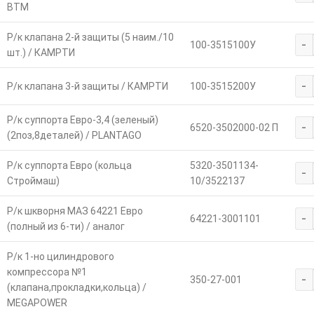
ВТМ
Р/к клапана 2-й защиты (5 наим./10
-
100-3515100У
шт.) / КАМРТИ
-
Р/к клапана 3-й защиты / КАМРТИ
100-3515200У
Р/к суппорта Евро-3,4 (зеленый)
-
6520-3502000-02 П
(2поз,8деталей) / PLANTAGO
Р/к суппорта Евро (кольца
5320-3501134-
-
Строймаш)
10/3522137
Р/к шкворня МАЗ 64221 Евро
-
64221-3001101
(полный из 6-ти) / аналог
Р/к 1-но цилиндрового
компрессора №1
-
350-27-001
(клапана,прокладки,кольца) /
MEGAPOWER