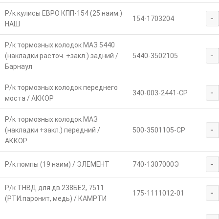
Р/к кулисы ЕВРО КПП-154 (25 наим.)
-
154-1703204
НАШ
Р/к тормозных колодок МАЗ 5440
-
(накладки расточ. +закл.) задний /
5440-3502105
Барнаул
Р/к тормозных колодок переднего
-
340-003-2441-СР
моста / АККОР
Р/к тормозных колодок МАЗ
-
(накладки +закл.) передний /
500-3501105-СР
АККОР
-
Р/к помпы (19 наим) / ЭЛЕМЕНТ
740-1307000Э
Р/к ТНВД для дв.238БЕ2, 7511
-
175-1111012-01
(РТИ.паронит, медь) / КАМРТИ