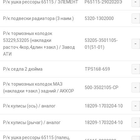
-
Р/к ушка рессоры 65115 / ЭЛЕМЕНТ
Р65115-2902020Э
-
Р/к подвески радиатора (3 наим.)
5320-1302000
Р/к тормозных колодок
53229,53205 (накладки
53205-3501105-
-
расточ.4кор,4длин +закл.) / Завод
01(51-01)
АТИ
-
Р/к седла 2 дюйма
TPS168-659
Р/к тормозных колодок МАЗ
-
500-3502105-СР
(накладки +закл.) задний / АККОР
-
Р/к кулисы (ось) / аналог
18209-1703204-10
-
Р/к кулисы (рычаг) / аналог
18209-1703204-10
Р/к ушка рессоры 65115 (палец,