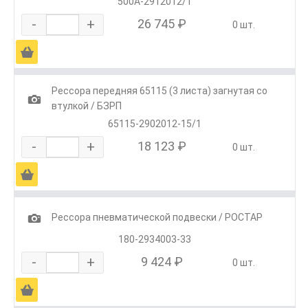
500А-2912012/1
-
+
26 745 ₽
0 шт.
Ä
Рессора передняя 65115 (3 листа) загнутая со
1
втулкой / БЗРП
65115-2902012-15/1
-
+
18 123 ₽
0 шт.
Ä
1
Рессора пневматической подвески / РОСТАР
180-2934003-33
-
+
9 424 ₽
0 шт.
Ä