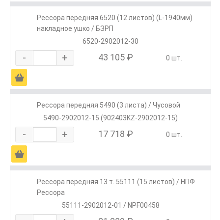
Рессора передняя 6520 (12 листов) (L-1940мм)
накладное ушко / БЗРП
6520-2902012-30
-
+
43 105 ₽
0 шт.
Ä
Рессора передняя 5490 (3 листа) / Чусовой
5490-2902012-15 (902403KZ-2902012-15)
-
+
17 718 ₽
0 шт.
Ä
Рессора передняя 13 т. 55111 (15 листов) / НПФ
Рессора
55111-2902012-01 / NPF00458