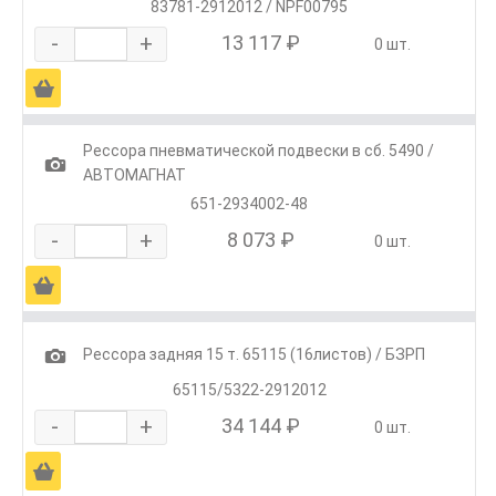
83781-2912012 / NPF00795
-
+
13 117 ₽
0 шт.
Ä
Рессора пневматической подвески в сб. 5490 /
1
АВТОМАГНАТ
651-2934002-48
-
+
8 073 ₽
0 шт.
Ä
1
Рессора задняя 15 т. 65115 (16листов) / БЗРП
65115/5322-2912012
-
+
34 144 ₽
0 шт.
Ä