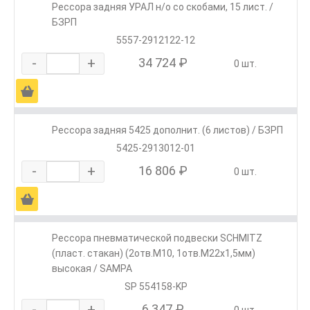
Рессора задняя УРАЛ н/о со скобами, 15 лист. /
БЗРП
5557-2912122-12
-
+
34 724 ₽
0 шт.
Ä
Рессора задняя 5425 дополнит. (6 листов) / БЗРП
5425-2913012-01
-
+
16 806 ₽
0 шт.
Ä
Рессора пневматической подвески SCHMITZ
(пласт. стакан) (2отв.M10, 1отв.M22х1,5мм)
высокая / SAMPA
SP 554158-KP
-
+
6 347 ₽
0 шт.