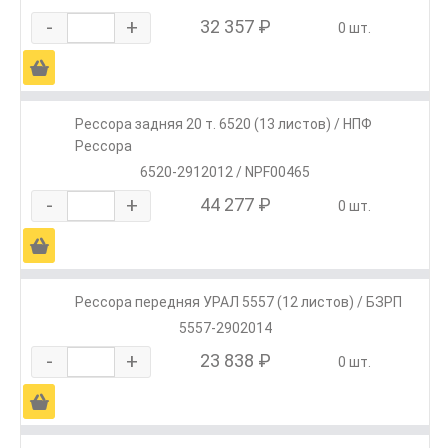
-
+
32 357 ₽
0 шт.
Ä
Рессора задняя 20 т. 6520 (13 листов) / НПФ
Рессора
6520-2912012 / NPF00465
-
+
44 277 ₽
0 шт.
Ä
Рессора передняя УРАЛ 5557 (12 листов) / БЗРП
5557-2902014
-
+
23 838 ₽
0 шт.
Ä