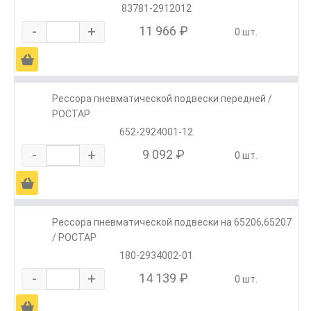
83781-2912012
-
+
11 966 ₽
0 шт.
Ä
Рессора пневматической подвески передней /
РОСТАР
652-2924001-12
-
+
9 092 ₽
0 шт.
Ä
Рессора пневматической подвески на 65206,65207
/ РОСТАР
180-2934002-01
-
+
14 139 ₽
0 шт.
Ä