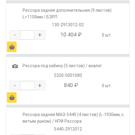
Рессора задняя дополнительная (9 листов)
L=1150мм / БЗРП
130-2913012-02
-
+
10 404 ₽
0 шт.
Ä
1
Рессора под кабину (5 листов) / аналог
5320-5001080
-
+
840 ₽
0 шт.
Ä
Рессора задняя МАЗ-5440 (4 листов) (L-1930мм, с
витым ушком) / НПФ Рессора
5440-2912012