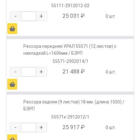
55111-2912012-02
-
+
25 031 ₽
0 шт.
Ä
Рессора передняя УРАЛ 55571 (12 листов) с
накладкой L=1606мм / БЗРП
55571-2902014/1
-
+
21 488 ₽
0 шт.
Ä
Рессора задняя (9 листов) 18 мм. (длина 1550) /
БЗРП
55571х-2912012/1
-
+
25 917 ₽
0 шт.
Ä