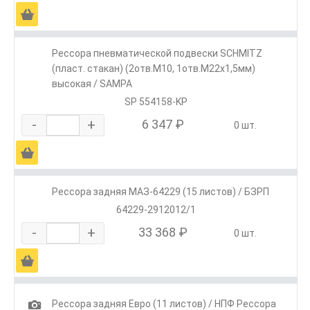
Ä
Рессора пневматической подвески SCHMITZ
(пласт. стакан) (2отв.M10, 1отв.M22х1,5мм)
высокая / SAMPA
SP 554158-KP
-
+
6 347 ₽
0 шт.
Ä
Рессора задняя МАЗ-64229 (15 листов) / БЗРП
64229-2912012/1
-
+
33 368 ₽
0 шт.
Ä
1
Рессора задняя Евро (11 листов) / НПФ Рессора