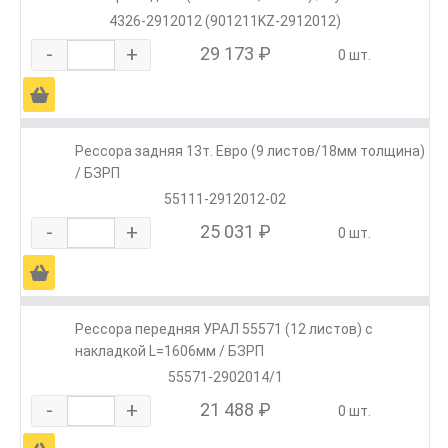
4326-2912012 (901211KZ-2912012)
-
+
29 173 ₽
0 шт.
Ä
Рессора задняя 13т. Евро (9 листов/18мм толщина)
/ БЗРП
55111-2912012-02
-
+
25 031 ₽
0 шт.
Ä
Рессора передняя УРАЛ 55571 (12 листов) с
накладкой L=1606мм / БЗРП
55571-2902014/1
-
+
21 488 ₽
0 шт.