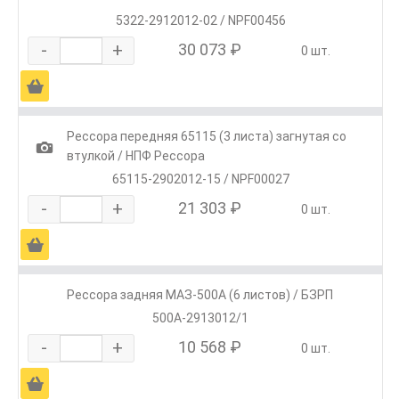
5322-2912012-02 / NPF00456
-
+
30 073 ₽
0 шт.
Ä
Рессора передняя 65115 (3 листа) загнутая со
1
втулкой / НПФ Рессора
65115-2902012-15 / NPF00027
-
+
21 303 ₽
0 шт.
Ä
Рессора задняя МАЗ-500А (6 листов) / БЗРП
500А-2913012/1
-
+
10 568 ₽
0 шт.
Ä