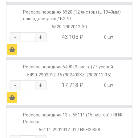
Рессора передняя 6520 (12 листов) (L-1940мм)
накладное ушко / БЗРП
6520-2902012-30
-
+
43 105 ₽
0 шт.
Ä
Рессора передняя 5490 (3 листа) / Чусовой
5490-2902012-15 (902403KZ-2902012-15)
-
+
17 718 ₽
0 шт.
Ä
Рессора передняя 13 т. 55111 (15 листов) / НПФ
Рессора
55111-2902012-01 / NPF00458