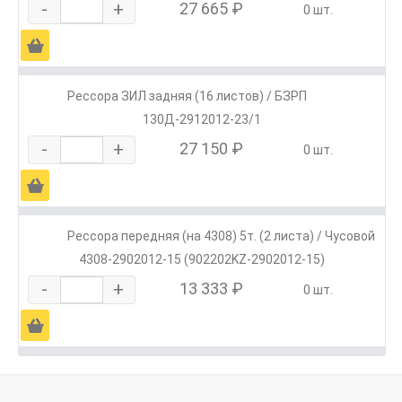
-
+
27 665 ₽
0 шт.
Ä
Рессора ЗИЛ задняя (16 листов) / БЗРП
130Д-2912012-23/1
-
+
27 150 ₽
0 шт.
Ä
Рессора передняя (на 4308) 5т. (2 листа) / Чусовой
4308-2902012-15 (902202KZ-2902012-15)
-
+
13 333 ₽
0 шт.
Ä