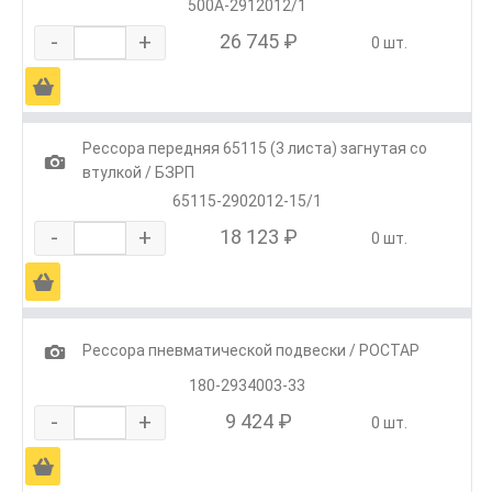
500А-2912012/1
-
+
26 745 ₽
0 шт.
Ä
Рессора передняя 65115 (3 листа) загнутая со
1
втулкой / БЗРП
65115-2902012-15/1
-
+
18 123 ₽
0 шт.
Ä
1
Рессора пневматической подвески / РОСТАР
180-2934003-33
-
+
9 424 ₽
0 шт.
Ä