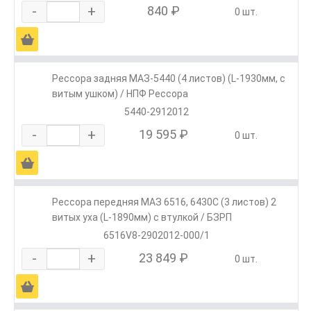
-
+
840 ₽
0 шт.
Ä
Рессора задняя МАЗ-5440 (4 листов) (L-1930мм, с
витым ушком) / НПФ Рессора
5440-2912012
-
+
19 595 ₽
0 шт.
Ä
Рессора передняя МАЗ 6516, 6430С (3 листов) 2
витых уха (L-1890мм) с втулкой / БЗРП
6516V8-2902012-000/1
-
+
23 849 ₽
0 шт.
Ä