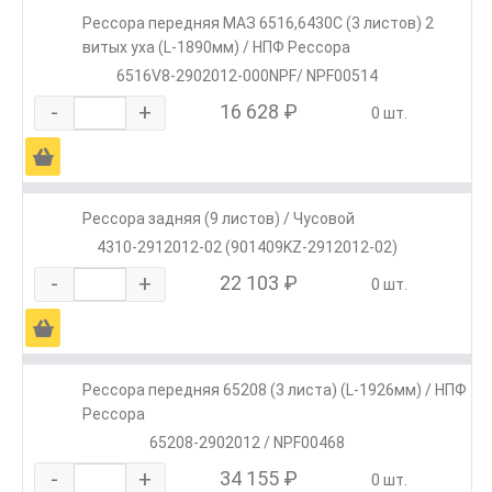
Рессора передняя МАЗ 6516,6430С (3 листов) 2
витых уха (L-1890мм) / НПФ Рессора
6516V8-2902012-000NPF/ NPF00514
-
+
16 628 ₽
0 шт.
Ä
Рессора задняя (9 листов) / Чусовой
4310-2912012-02 (901409KZ-2912012-02)
-
+
22 103 ₽
0 шт.
Ä
Рессора передняя 65208 (3 листа) (L-1926мм) / НПФ
Рессора
65208-2902012 / NPF00468
-
+
34 155 ₽
0 шт.