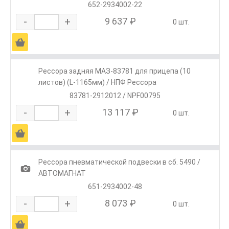
652-2934002-22
-
+
9 637 ₽
0 шт.
Ä
Рессора задняя МАЗ-83781 для прицепа (10
листов) (L-1165мм) / НПФ Рессора
83781-2912012 / NPF00795
-
+
13 117 ₽
0 шт.
Ä
Рессора пневматической подвески в сб. 5490 /
1
АВТОМАГНАТ
651-2934002-48
-
+
8 073 ₽
0 шт.
Ä