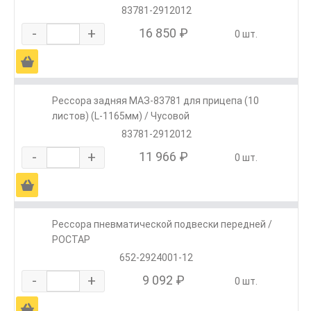
83781-2912012
-
+
16 850 ₽
0 шт.
Ä
Рессора задняя МАЗ-83781 для прицепа (10
листов) (L-1165мм) / Чусовой
83781-2912012
-
+
11 966 ₽
0 шт.
Ä
Рессора пневматической подвески передней /
РОСТАР
652-2924001-12
-
+
9 092 ₽
0 шт.
Ä