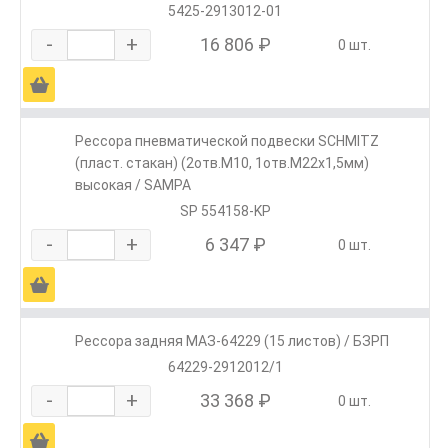
5425-2913012-01
-
+
16 806 ₽
0 шт.
Ä
Рессора пневматической подвески SCHMITZ
(пласт. стакан) (2отв.M10, 1отв.M22х1,5мм)
высокая / SAMPA
SP 554158-KP
-
+
6 347 ₽
0 шт.
Ä
Рессора задняя МАЗ-64229 (15 листов) / БЗРП
64229-2912012/1
-
+
33 368 ₽
0 шт.
Ä