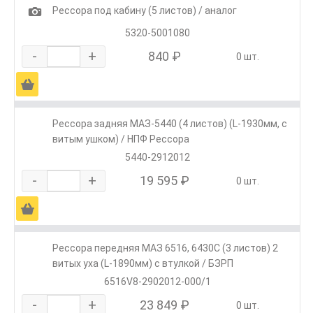
1
Рессора под кабину (5 листов) / аналог
5320-5001080
-
+
840 ₽
0 шт.
Ä
Рессора задняя МАЗ-5440 (4 листов) (L-1930мм, с
витым ушком) / НПФ Рессора
5440-2912012
-
+
19 595 ₽
0 шт.
Ä
Рессора передняя МАЗ 6516, 6430С (3 листов) 2
витых уха (L-1890мм) с втулкой / БЗРП
6516V8-2902012-000/1
-
+
23 849 ₽
0 шт.