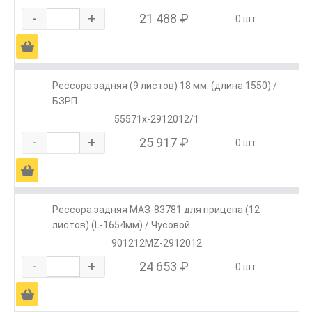
-
+
21 488 ₽
0 шт.
Ä
Рессора задняя (9 листов) 18 мм. (длина 1550) /
БЗРП
55571х-2912012/1
-
+
25 917 ₽
0 шт.
Ä
Рессора задняя МАЗ-83781 для прицепа (12
листов) (L-1654мм) / Чусовой
901212MZ-2912012
-
+
24 653 ₽
0 шт.
Ä