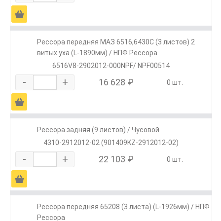
Ä
Рессора передняя МАЗ 6516,6430С (3 листов) 2
витых уха (L-1890мм) / НПФ Рессора
6516V8-2902012-000NPF/ NPF00514
-
+
16 628 ₽
0 шт.
Ä
Рессора задняя (9 листов) / Чусовой
4310-2912012-02 (901409KZ-2912012-02)
-
+
22 103 ₽
0 шт.
Ä
Рессора передняя 65208 (3 листа) (L-1926мм) / НПФ
Рессора