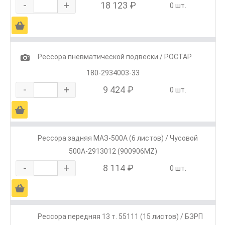
-
+
18 123 ₽
0 шт.
Ä
1
Рессора пневматической подвески / РОСТАР
180-2934003-33
-
+
9 424 ₽
0 шт.
Ä
Рессора задняя МАЗ-500А (6 листов) / Чусовой
500А-2913012 (900906MZ)
-
+
8 114 ₽
0 шт.
Ä
Рессора передняя 13 т. 55111 (15 листов) / БЗРП