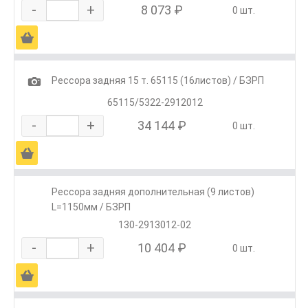
-
+
8 073 ₽
0 шт.
Ä
1
Рессора задняя 15 т. 65115 (16листов) / БЗРП
65115/5322-2912012
-
+
34 144 ₽
0 шт.
Ä
Рессора задняя дополнительная (9 листов)
L=1150мм / БЗРП
130-2913012-02
-
+
10 404 ₽
0 шт.
Ä