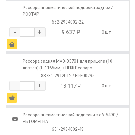
Рессора пневматической подвески задней /
РОСТАР
652-2934002-22
-
+
9 637 ₽
0 шт.
Ä
Рессора задняя МАЗ-83781 для прицепа (10
листов) (L-1165мм) / НПФ Рессора
83781-2912012 / NPF00795
-
+
13 117 ₽
0 шт.
Ä
Рессора пневматической подвески в сб. 5490 /
1
АВТОМАГНАТ
651-2934002-48