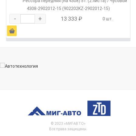
Рессора передняя (на 4308) 5т. (2 листа) / Чусовой
4308-2902012-15 (902202KZ-2902012-15)
-
+
13 333 ₽
0 шт.
Ä
© 2023 «МИГ-АВТО»
Все права защищены.