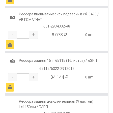
Рессора пневматической подвески в сб. 5490 /
1
АВТОМАГНАТ
651-2934002-48
-
+
8 073 ₽
0 шт.
Ä
1
Рессора задняя 15 т. 65115 (16листов) / БЗРП
65115/5322-2912012
-
+
34 144 ₽
0 шт.
Ä
Рессора задняя дополнительная (9 листов)
L=1150мм / БЗРП