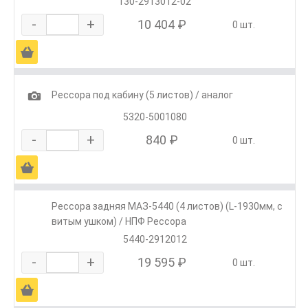
130-2913012-02
-
+
10 404 ₽
0 шт.
Ä
1
Рессора под кабину (5 листов) / аналог
5320-5001080
-
+
840 ₽
0 шт.
Ä
Рессора задняя МАЗ-5440 (4 листов) (L-1930мм, с
витым ушком) / НПФ Рессора
5440-2912012
-
+
19 595 ₽
0 шт.
Ä