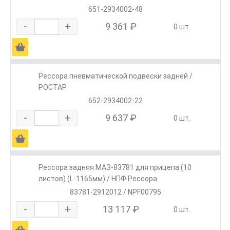
651-2934002-48
-
+
9 361 ₽
0 шт.
Ä
Рессора пневматической подвески задней /
РОСТАР
652-2934002-22
-
+
9 637 ₽
0 шт.
Ä
Рессора задняя МАЗ-83781 для прицепа (10
листов) (L-1165мм) / НПФ Рессора
83781-2912012 / NPF00795
-
+
13 117 ₽
0 шт.
Ä