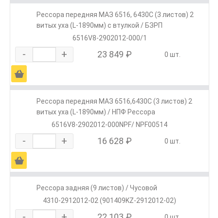
Рессора передняя МАЗ 6516, 6430С (3 листов) 2
витых уха (L-1890мм) с втулкой / БЗРП
6516V8-2902012-000/1
-
+
23 849 ₽
0 шт.
Ä
Рессора передняя МАЗ 6516,6430С (3 листов) 2
витых уха (L-1890мм) / НПФ Рессора
6516V8-2902012-000NPF/ NPF00514
-
+
16 628 ₽
0 шт.
Ä
Рессора задняя (9 листов) / Чусовой
4310-2912012-02 (901409KZ-2912012-02)
-
+
22 103 ₽
0 шт.