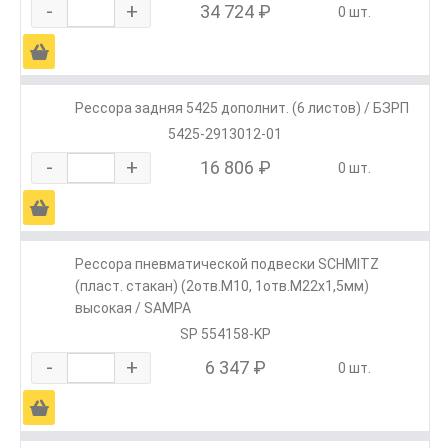
-
+
34 724 ₽
0 шт.
Ä
Рессора задняя 5425 дополнит. (6 листов) / БЗРП
5425-2913012-01
-
+
16 806 ₽
0 шт.
Ä
Рессора пневматической подвески SCHMITZ
(пласт. стакан) (2отв.M10, 1отв.M22х1,5мм)
высокая / SAMPA
SP 554158-KP
-
+
6 347 ₽
0 шт.
Ä