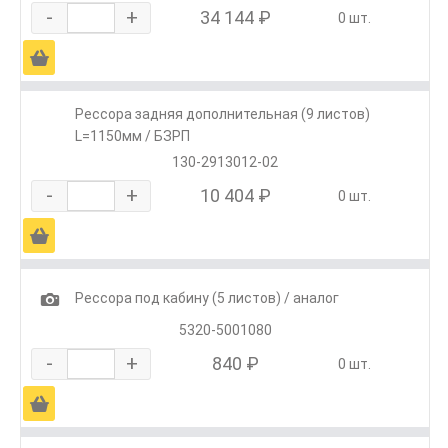
-
+
34 144 ₽
0 шт.
Ä
Рессора задняя дополнительная (9 листов)
L=1150мм / БЗРП
130-2913012-02
-
+
10 404 ₽
0 шт.
Ä
1
Рессора под кабину (5 листов) / аналог
5320-5001080
-
+
840 ₽
0 шт.
Ä