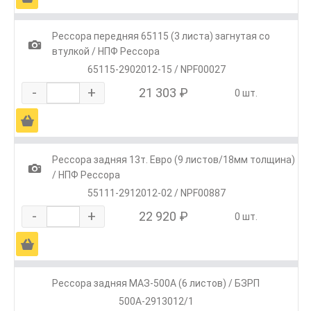
Рессора передняя 65115 (3 листа) загнутая со
1
втулкой / НПФ Рессора
65115-2902012-15 / NPF00027
-
+
21 303 ₽
0 шт.
Ä
Рессора задняя 13т. Евро (9 листов/18мм толщина)
1
/ НПФ Рессора
55111-2912012-02 / NPF00887
-
+
22 920 ₽
0 шт.
Ä
Рессора задняя МАЗ-500А (6 листов) / БЗРП
500А-2913012/1