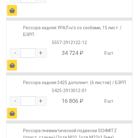
Ä
Рессора задняя УРАЛ н/о со скобами, 15 лист. /
БЗРП
5557-2912122-12
-
+
34 724 ₽
0 шт.
Ä
Рессора задняя 5425 дополнит. (6 листов) / БЗРП
5425-2913012-01
-
+
16 806 ₽
0 шт.
Ä
Рессора пневматической подвески SCHMITZ
(пласт. стакан) (2отв.M10, 1отв.M22х1,5мм)