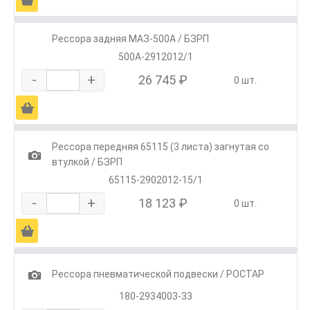
Рессора задняя МАЗ-500А / БЗРП
500А-2912012/1
-
+
26 745 ₽
0 шт.
Ä
Рессора передняя 65115 (3 листа) загнутая со
1
втулкой / БЗРП
65115-2902012-15/1
-
+
18 123 ₽
0 шт.
Ä
1
Рессора пневматической подвески / РОСТАР
180-2934003-33