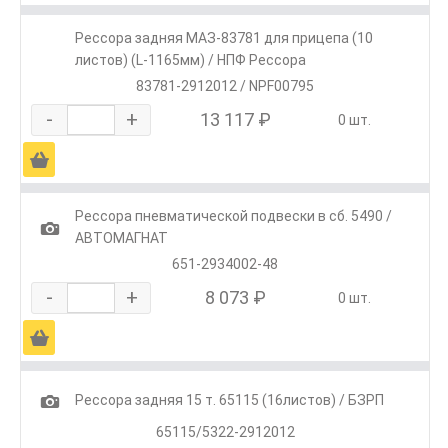
Рессора задняя МАЗ-83781 для прицепа (10
листов) (L-1165мм) / НПФ Рессора
83781-2912012 / NPF00795
-
+
13 117 ₽
0 шт.
Ä
Рессора пневматической подвески в сб. 5490 /
1
АВТОМАГНАТ
651-2934002-48
-
+
8 073 ₽
0 шт.
Ä
1
Рессора задняя 15 т. 65115 (16листов) / БЗРП
65115/5322-2912012