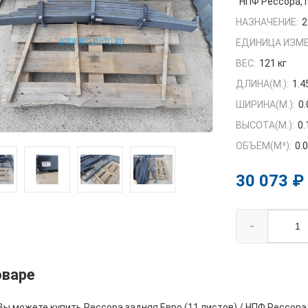
НПФ Рессора, 
НАЗНАЧЕНИЕ:
2
ЕДИНИЦА ИЗМЕ
ВЕС:
121 кг
ДЛИНА(М.):
1.4
ШИРИНА(М.):
0.
ВЫСОТА(М.):
0.
ОБЪЕМ(M³):
0.
30 073 ₽
-
оваре
Вы можете купить Рессора задняя Евро (11 листов) / НПФ Рессора