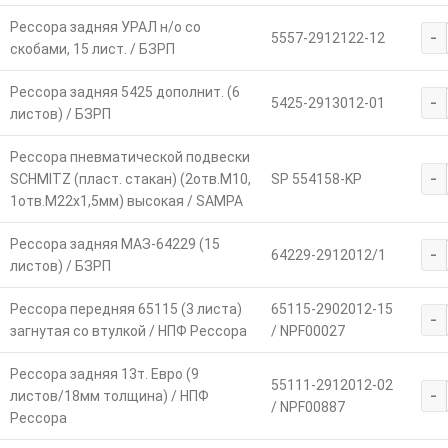
Рессора задняя УРАЛ н/о со
-
5557-2912122-12
скобами, 15 лист. / БЗРП
Рессора задняя 5425 дополнит. (6
-
5425-2913012-01
листов) / БЗРП
Рессора пневматической подвески
-
SCHMITZ (пласт. стакан) (2отв.M10,
SP 554158-KP
1отв.M22х1,5мм) высокая / SAMPA
Рессора задняя МАЗ-64229 (15
-
64229-2912012/1
листов) / БЗРП
Рессора передняя 65115 (3 листа)
65115-2902012-15
-
загнутая со втулкой / НПФ Рессора
/ NPF00027
Рессора задняя 13т. Евро (9
55111-2912012-02
-
листов/18мм толщина) / НПФ
/ NPF00887
Рессора