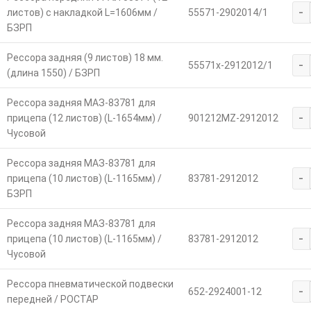
-
листов) с накладкой L=1606мм /
55571-2902014/1
БЗРП
Рессора задняя (9 листов) 18 мм.
-
55571х-2912012/1
(длина 1550) / БЗРП
Рессора задняя МАЗ-83781 для
-
прицепа (12 листов) (L-1654мм) /
901212MZ-2912012
Чусовой
Рессора задняя МАЗ-83781 для
-
прицепа (10 листов) (L-1165мм) /
83781-2912012
БЗРП
Рессора задняя МАЗ-83781 для
-
прицепа (10 листов) (L-1165мм) /
83781-2912012
Чусовой
Рессора пневматической подвески
-
652-2924001-12
передней / РОСТАР