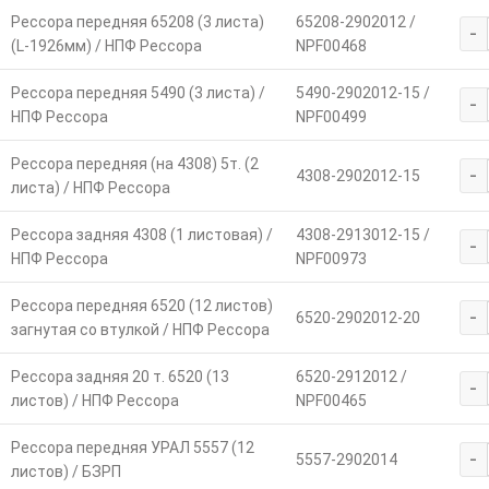
Рессора передняя 65208 (3 листа)
65208-2902012 /
-
(L-1926мм) / НПФ Рессора
NPF00468
Рессора передняя 5490 (3 листа) /
5490-2902012-15 /
-
НПФ Рессора
NPF00499
Рессора передняя (на 4308) 5т. (2
-
4308-2902012-15
листа) / НПФ Рессора
Рессора задняя 4308 (1 листовая) /
4308-2913012-15 /
-
НПФ Рессора
NPF00973
Рессора передняя 6520 (12 листов)
-
6520-2902012-20
загнутая со втулкой / НПФ Рессора
Рессора задняя 20 т. 6520 (13
6520-2912012 /
-
листов) / НПФ Рессора
NPF00465
Рессора передняя УРАЛ 5557 (12
-
5557-2902014
листов) / БЗРП