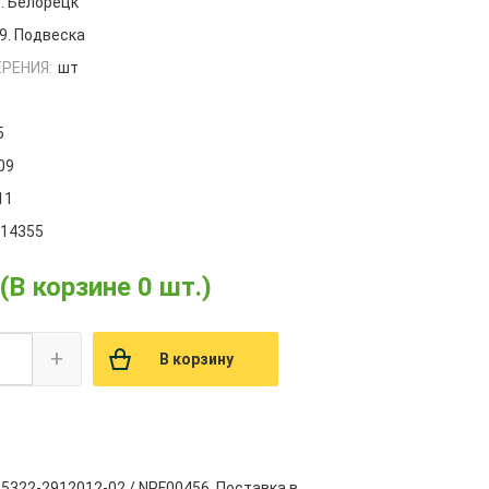
г. Белорецк
9. Подвеска
РЕНИЯ:
шт
5
09
11
014355
(В корзине 0 шт.)
+
В корзину
 5322-2912012-02 / NPF00456. Поставка в