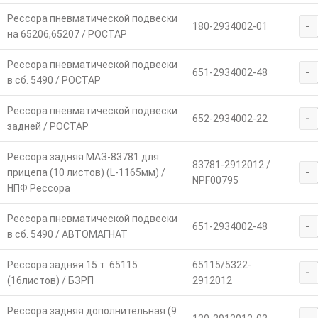
Рессора пневматической подвески
-
180-2934002-01
на 65206,65207 / РОСТАР
Рессора пневматической подвески
-
651-2934002-48
в сб. 5490 / РОСТАР
Рессора пневматической подвески
-
652-2934002-22
задней / РОСТАР
Рессора задняя МАЗ-83781 для
83781-2912012 /
-
прицепа (10 листов) (L-1165мм) /
NPF00795
НПФ Рессора
Рессора пневматической подвески
-
651-2934002-48
в сб. 5490 / АВТОМАГНАТ
Рессора задняя 15 т. 65115
65115/5322-
-
(16листов) / БЗРП
2912012
Рессора задняя дополнительная (9