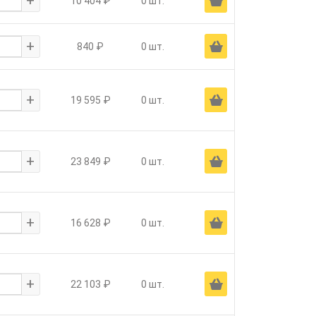
+
Ä
10 404 ₽
0 шт.
+
Ä
840 ₽
0 шт.
+
Ä
19 595 ₽
0 шт.
+
Ä
23 849 ₽
0 шт.
+
Ä
16 628 ₽
0 шт.
+
Ä
22 103 ₽
0 шт.