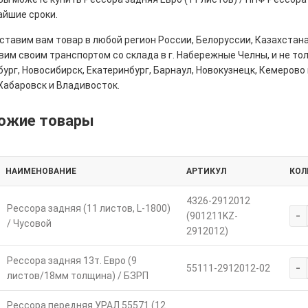
айшие сроки.
тавим вам товар в любой регион России, Белоруссии, Казахстана
им своим транспортом со склада в г. Набережные Челны, и не толь
ург, Новосибирск, Екатеринбург, Барнаул, Новокузнецк, Кемерово 
Хабаровск и Владивосток.
ожие товары
НАИМЕНОВАНИЕ
АРТИКУЛ
КОЛ
4326-2912012
Рессора задняя (11 листов, L-1800)
-
(901211KZ-
/ Чусовой
2912012)
Рессора задняя 13т. Евро (9
-
55111-2912012-02
листов/18мм толщина) / БЗРП
Рессора передняя УРАЛ 55571 (12