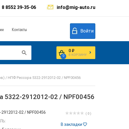
8 8552 39-35-06
info@mig-auto.ru
ии
Контакты
Войти
0 ₽
В КОРЗИНУ
0
в) / НПФ Рессора 5322-2912012-02 / NPF00456
ра 5322-2912012-02 / NPF00456
-2912012-02 / NPF00456
( 0 )
ЛЬ:
В закладки