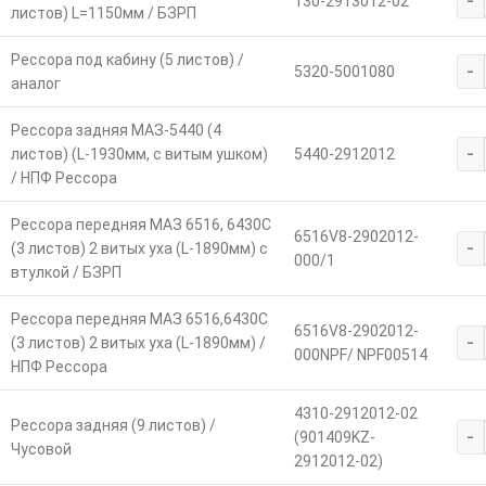
-
130-2913012-02
листов) L=1150мм / БЗРП
Рессора под кабину (5 листов) /
-
5320-5001080
аналог
Рессора задняя МАЗ-5440 (4
-
листов) (L-1930мм, с витым ушком)
5440-2912012
/ НПФ Рессора
Рессора передняя МАЗ 6516, 6430С
6516V8-2902012-
-
(3 листов) 2 витых уха (L-1890мм) с
000/1
втулкой / БЗРП
Рессора передняя МАЗ 6516,6430С
6516V8-2902012-
-
(3 листов) 2 витых уха (L-1890мм) /
000NPF/ NPF00514
НПФ Рессора
4310-2912012-02
Рессора задняя (9 листов) /
-
(901409KZ-
Чусовой
2912012-02)