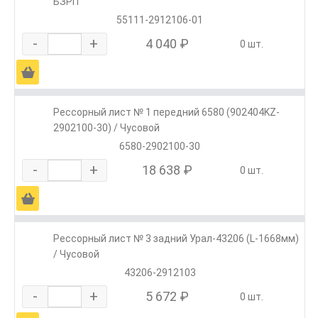
БЗРП
55111-2912106-01
-
+
4 040 ₽
0 шт.
Ä
Рессорный лист № 1 передний 6580 (902404KZ-
2902100-30) / Чусовой
6580-2902100-30
-
+
18 638 ₽
0 шт.
Ä
Рессорный лист № 3 задний Урал-43206 (L-1668мм)
/ Чусовой
43206-2912103
-
+
5 672 ₽
0 шт.