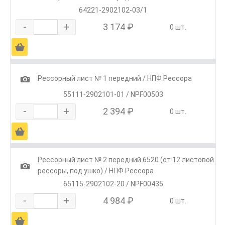
64221-2902102-03/1
-
+
3 174 ₽
0 шт.
Ä
1
Рессорный лист № 1 передний / НПФ Рессора
55111-2902101-01 / NPF00503
-
+
2 394 ₽
0 шт.
Ä
Рессорный лист № 2 передний 6520 (от 12 листовой
1
рессоры, под ушко) / НПФ Рессора
65115-2902102-20 / NPF00435
-
+
4 984 ₽
0 шт.
Ä